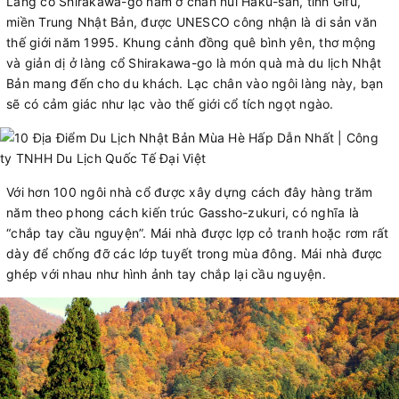
Làng cổ Shirakawa-go nằm ở chân núi Haku-san, tỉnh Gifu,
miền Trung Nhật Bản, được UNESCO công nhận là di sản văn
thế giới năm 1995. Khung cảnh đồng quê bình yên, thơ mộng
và giản dị ở làng cổ Shirakawa-go là món quà mà du lịch Nhật
Bản mang đến cho du khách. Lạc chân vào ngôi làng này, bạn
sẽ có cảm giác như lạc vào thế giới cổ tích ngọt ngào.
Với hơn 100 ngôi nhà cổ được xây dựng cách đây hàng trăm
năm theo phong cách kiến trúc Gassho-zukuri, có nghĩa là
“chắp tay cầu nguyện”. Mái nhà được lợp cỏ tranh hoặc rơm rất
dày để chống đỡ các lớp tuyết trong mùa đông. Mái nhà được
ghép với nhau như hình ảnh tay chắp lại cầu nguyện.