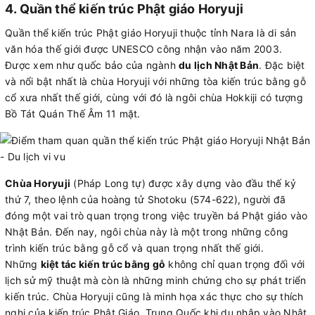
4. Quần thể kiến trúc Phật giáo Horyuji
Quần thể kiến trúc Phật giáo Horyuji thuộc tỉnh Nara là di sản
văn hóa thế giới được UNESCO công nhận vào năm 2003.
Được xem như quốc bảo của ngành
du lịch Nhật Bản
. Đặc biệt
và nổi bật nhất là chùa Horyuji với những tòa kiến trúc bằng gỗ
cổ xưa nhất thế giới, cùng với đó là ngôi chùa Hokkiji có tượng
Bồ Tát Quán Thế Âm 11 mặt.
Chùa Horyuji
(Pháp Long tự) được xây dựng vào đầu thế kỷ
thứ 7, theo lệnh của hoàng tử Shotoku (574-622), người đã
đóng một vai trò quan trọng trong việc truyền bá Phật giáo vào
Nhật Bản. Đến nay, ngôi chùa này là một trong những công
trình kiến trúc bằng gỗ cổ và quan trọng nhất thế giới.
Những
kiệt tác kiến trúc bằng gỗ
không chỉ quan trọng đối với
lịch sử mỹ thuật mà còn là những minh chứng cho sự phát triển
kiến trúc. Chùa Horyuji cũng là minh họa xác thực cho sự thích
nghi của kiến trúc Phật Giáo, Trung Quốc khi du nhập vào Nhật