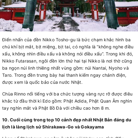
Điển nhấn của đền Nikko Tosho-gu là bức chạm khắc hình ba
chú khỉ bịt mắt, bịt miệng, bịt tai, có nghĩa là “không nghe điều
xấu, không nhìn điều xấu và không nói điều xấu”. Trong khi đó,
Nikko Futarasan, ngôi đền lớn thứ hai tại Nikko là nơi thờ cũng
ba ngọn núi linh thiêng nhất vùng gồm: núi Nantai, Nyoho và
Taro. Trong đền trưng bày hai thanh kiếm ngay chánh điện,
được xem là quốc bảo của nước Nhật.
Chùa Rinno nổi tiếng với ba chức tượng vàng rực rỡ được điêu
khắc từ đầu thời kì Edo gồm: Phật Adida, Phật Quan Âm nghìn
tay nghìn mắt và Phật Bồ Đà với chiều cao hơn 8 m.
10.
Cuối cùng trong
top 10 cảnh đẹp nhất Nhật Bản đáng du
lịch
là l
àng lịch sử Shirakawa-Go và Gokayama