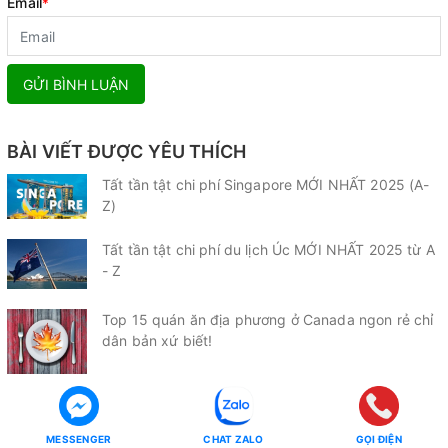
Email
*
GỬI BÌNH LUẬN
BÀI VIẾT ĐƯỢC YÊU THÍCH
Tất tần tật chi phí Singapore MỚI NHẤT 2025 (A-
Z)
Tất tần tật chi phí du lịch Úc MỚI NHẤT 2025 từ A
- Z
Top 15 quán ăn địa phương ở Canada ngon rẻ chỉ
dân bản xứ biết!
10 địa điểm vui chơi ở Canada đẹp quên lối về bạn
phải đến một lần
MESSENGER
CHAT ZALO
GỌI ĐIỆN