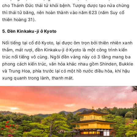
cho Thánh Đức thái tử khỏi bệnh. Tượng được tạo nửa chừng
thì thái tử băng, nên hoàn thành vào năm 623 (năm Suy cổ
thiên hoàng 31).
5. Đền Kinkaku-ji ở Kyoto
Nổi tiếng tại cố đô Kyoto, lại được ôm trọn bởi thiên nhiên xanh
thẳm, mát rượi, đền Kinkaku-ji ở Kyoto là một công trình kiến
trúc nổi tiếng vô cùng. Ngôi đền vàng này có 3 tầng mang ba
phong cách kiến trúc, văn hóa khác nhau gồm Shinden, Bukkle
và Trung Hoa, phía trước lại có một hồ nước điều hòa, khí hậu
xung quanh trong lành, thanh mát.