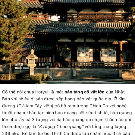
Có thể nói chùa Horyuji là một
bảo tàng cổ vật lớn
của Nhật
Bản với nhiều di sản được xếp hạng bảo vật quốc gia. Ở Kim
đường (Già lam Tây viện) có bộ tam tượng Thích Ca với nghệ
thuật chạm khắc tạo hình hào quang hết sức tinh tế, hào quang
lớn phủ lấy cả 3 tượng với rìa hào quang có chạm khắc các phi
thiên được gọi là
“3 tượng 1 hào quang”
với tổng trọng lượng
236,5kg. Bộ tam tượng Thích Ca được tạo nhằm mục đích cầu