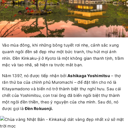
Vào mùa đông, khi những bông tuyết rơi nhẹ, cảnh sắc xung
quanh ngôi đền sẽ đẹp như một bức tranh, thu hút mọi ánh
nhìn. Đền Kinkaku-ji ở Kyoto là một không gian thanh tịnh, trầm
mặc và tao nhã, sẽ hiện ra trước mắt bạn.
Năm 1397, nó được tiếp nhận bởi
Ashikaga Yoshimitsu
– thợ
răn thứ ba của chính phủ Muromachi – để đặt tên cho nó là
Kitayamadono và biến nó trở thành biệt thự nghỉ hưu. Sau cái
chết của Yoshimitsu, con trai ông đã biến ngôi biệt thự thành
một ngôi đền thiền, theo ý nguyện của cha mình. Sau đó, nó
được gọi là
Đền Rokuonji.