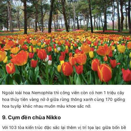
Ngoài loài hoa Nemophila thì công viên còn có hơn 1 triệu cây
hoa thủy tiên vàng nở ở giữa rừng thông xanh cùng 170 giống
hoa tuylip khác nhau muôn màu khoe sắc nở.
9. Cụm đền chùa Nikko
Với 103 tòa kiến trúc đặc sắc lại thêm vị trí tọa lạc giữa bốn bề