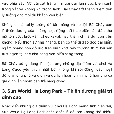
vực phía Bắc. Với bãi cát trắng mịn trải dài, làn nước biển xanh
trong vắt và không khí trong lành, Bãi Cháy trở thành điểm đến
lý tưởng cho mọi du khách yêu biển.
Không chỉ là nơi lý tưởng để tắm nắng và bơi lội, Bãi Cháy còn
là thiên đường của những hoạt động thể thao biển hấp dẫn như
mô tô nước, lướt ván, chèo kayak hay thậm chí là dù lượn trên
không. Nếu thích sự nhẹ nhàng, bạn có thể đi dạo dọc bãi biển,
ngắm hoàng hôn đỏ rực trên biển khơi hay thưởng thức hải sản
tươi ngon tại các nhà hàng ven biển sang trọng.
Bãi Cháy xứng đáng là một trong những địa điểm vui chơi Hạ
Long được yêu thích nhất bởi không khí sôi động, các hoạt
động phong phú và dịch vụ du lịch hoàn chỉnh, phù hợp cho cả
gia đình lẫn nhóm bạn trẻ năng động.
3. Sun World Hạ Long Park – Thiên đường giải trí
đỉnh cao
Nhắc đến những địa điểm vui chơi Hạ Long mang tính hiện đại,
Sun World Hạ Long Park chắc chắn là cái tên không thể thiếu.