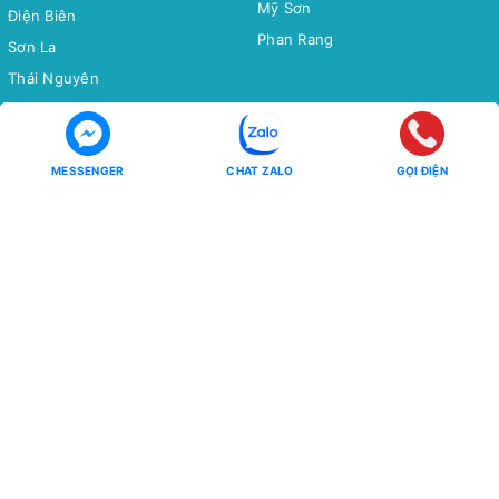
Mỹ Sơn
Điện Biên
Phan Rang
Sơn La
Thái Nguyên
Bắc Cạn
Yên Tử
MESSENGER
CHAT ZALO
GỌI ĐIỆN
Tour Miền Nam
Tour Quốc tế
Miền Tây
CHÂU Á
Côn Đảo
CHÂU ÂU
CHÂU MỸ - CHÂU ÚC - CHÂU
Phú Quốc
PHI
Hồ Tràm
CHÙM TOUR
CHÙM TOUR
Chùm Tour Miền Bắc Siêu Ưu
Đãi
Đông Bắc - Tây Bắc
Tour Tiết Kiệm
Ưu Đãi Mua Online