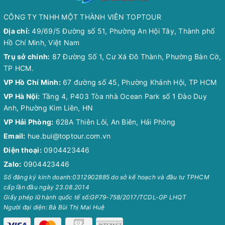
CÔNG TY TNHH MỘT THÀNH VIÊN TOPTOUR
Địa chỉ:
49/69/5 Đường số 51, Phường An Hội Tây, Thành phố
Hồ Chí Minh, Việt Nam
Trụ sở chính:
87 Đường Số 1, Cư Xá Đô Thành, Phường Bàn Cờ,
TP HCM.
VP Hồ Chí Minh:
67 đường số 45, Phường Khánh Hội, TP HCM
VP Hà Nội:
Tầng 4, P403 Tòa nhà Ocean Park số 1 Đào Duy
Anh, Phường Kim Liên, HN
VP Hải Phòng:
628A Thiên Lôi, An Biên, Hải Phòng
Email:
hue.bui@toptour.com.vn
Điện thoại:
0904423446
Zalo:
0904423446
Số đăng ký kinh doanh:0312902885 do sở kế hoạch và đầu tư TPHCM
cấp lần đầu ngày 23.08.2014
Giấy phép lữ hành quốc tế số:GP79-758/2017/TCDL-GP LHQT
Người đại diện: Bà Bùi Thị Mai Huệ