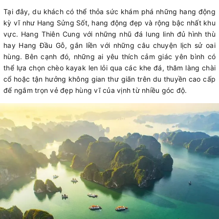
Tại đây, du khách có thể thỏa sức khám phá những hang động
kỳ vĩ như Hang Sửng Sốt, hang động đẹp và rộng bậc nhất khu
vực. Hang Thiên Cung với những nhũ đá lung linh đủ hình thù
hay Hang Đầu Gỗ, gắn liền với những câu chuyện lịch sử oai
hùng. Bên cạnh đó, những ai yêu thích cảm giác yên bình có
thể lựa chọn chèo kayak len lỏi qua các khe đá, thăm làng chài
cổ hoặc tận hưởng không gian thư giãn trên du thuyền cao cấp
để ngắm trọn vẻ đẹp hùng vĩ của vịnh từ nhiều góc độ.