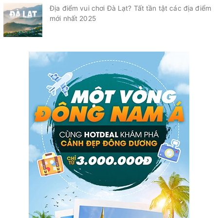
Địa điểm vui chơi Đà Lạt? Tất tần tật các địa điểm
mới nhất 2025