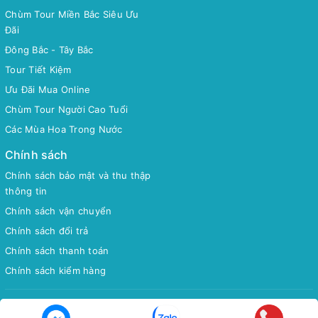
PHI
Hồ Tràm
CHÙM TOUR
CHÙM TOUR
Chùm Tour Miền Bắc Siêu Ưu
Đãi
Đông Bắc - Tây Bắc
Tour Tiết Kiệm
Ưu Đãi Mua Online
Chùm Tour Người Cao Tuổi
Các Mùa Hoa Trong Nước
Chính sách
Chính sách bảo mật và thu thập
thông tin
Chính sách vận chuyển
Chính sách đổi trả
Chính sách thanh toán
Chính sách kiểm hàng