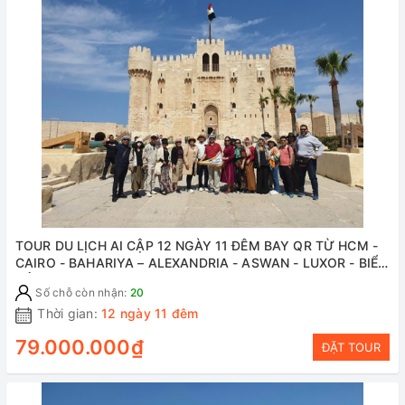
TOUR DU LỊCH AI CẬP 12 NGÀY 11 ĐÊM BAY QR TỪ HCM -
CAIRO - BAHARIYA – ALEXANDRIA - ASWAN - LUXOR - BIỂN
ĐỎ
Số chỗ còn nhận:
20
Thời gian:
12 ngày 11 đêm
79.000.000₫
ĐẶT TOUR