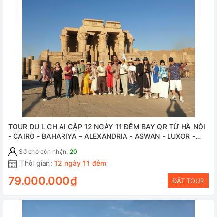
TOUR DU LỊCH AI CẬP 12 NGÀY 11 ĐÊM BAY QR TỪ HÀ NỘI
- CAIRO - BAHARIYA – ALEXANDRIA - ASWAN - LUXOR -
BIỂN ĐỎ
Số chỗ còn nhận:
20
Thời gian:
12 ngày 11 đêm
79.000.000₫
ĐẶT TOUR