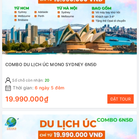
COMBO DU LỊCH ÚC MONO SYDNEY 6N5Đ
Số chỗ còn nhận:
20
Thời gian:
6 ngày 5 đêm
19.990.000₫
ĐẶT TOUR