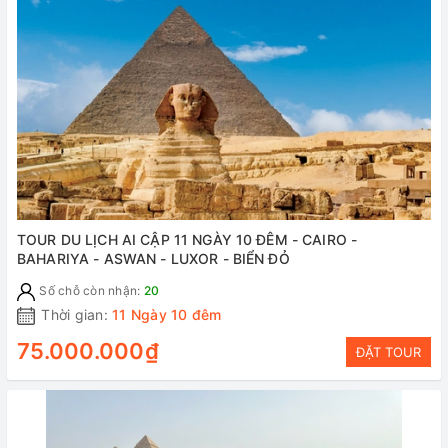
TOUR DU LỊCH AI CẬP 11 NGÀY 10 ĐÊM - CAIRO -
BAHARIYA - ASWAN - LUXOR - BIỂN ĐỎ
Số chỗ còn nhận:
20
Thời gian:
11 Ngày 10 đêm
75.000.000₫
ĐẶT TOUR