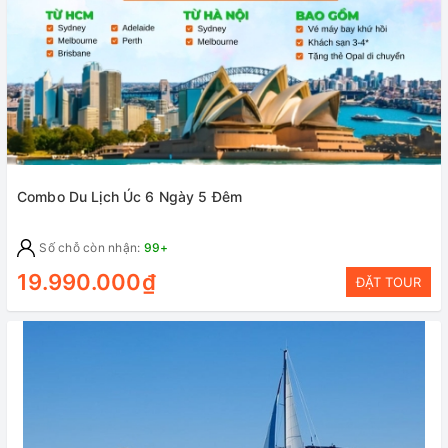
Combo Du Lịch Úc 6 Ngày 5 Đêm
Số chỗ còn nhận:
99+
19.990.000₫
ĐẶT TOUR