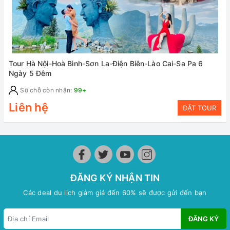
Tour Hà Nội-Hoà Bình-Sơn La-Điện Biên-Lào Cai-Sa Pa 6
Ngày 5 Đêm
Số chỗ còn nhận:
99+
Liên hệ
ĐẶT TOUR
ĐĂNG KÝ NHẬN TIN
Các deal du lịch giảm giá đến 60% sẽ được gửi đến bạn
ĐĂNG KÝ