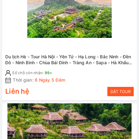
Du lịch Hè - Tour Hà Nội - Yên Tử - Hạ Long - Bắc Ninh - Đền
Đô - Ninh Bình - Chùa Bái Đính - Tràng An - Sapa - Hà Khẩu
từ Sài Gòn
Số chỗ còn nhận:
99+
Thời gian:
6 Ngày 5 Đêm
Liên hệ
ĐẶT TOUR