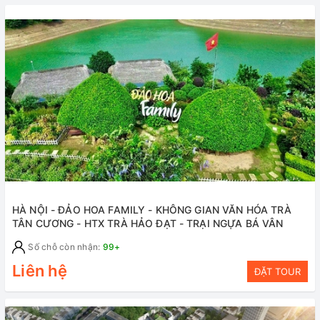
HÀ NỘI - ĐẢO HOA FAMILY - KHÔNG GIAN VĂN HÓA TRÀ
TÂN CƯƠNG - HTX TRÀ HẢO ĐẠT - TRẠI NGỰA BÁ VÂN
Số chỗ còn nhận:
99+
Liên hệ
ĐẶT TOUR