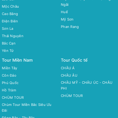
Ngãi
Mộc Châu
Huế
Cao Bằng
Mỹ Sơn
Điện Biên
Phan Rang
Sơn La
Thái Nguyên
Bắc Cạn
Yên Tử
Tour Miền Nam
Tour Quốc tế
Miền Tây
CHÂU Á
Côn Đảo
CHÂU ÂU
CHÂU MỸ - CHÂU ÚC - CHÂU
Phú Quốc
PHI
Hồ Tràm
CHÙM TOUR
CHÙM TOUR
Chùm Tour Miền Bắc Siêu Ưu
Đãi
Đông Bắc - Tây Bắc