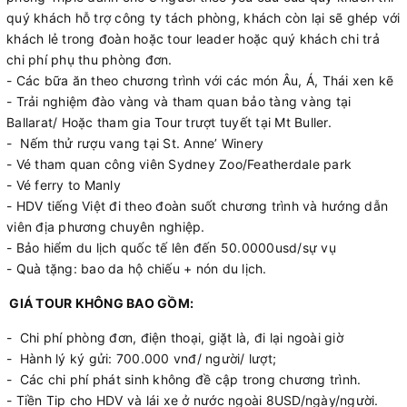
quý khách hỗ trợ công ty tách phòng, khách còn lại sẽ ghép với
khách lẻ trong đoàn hoặc tour leader hoặc quý khách chi trả
chi phí phụ thu phòng đơn.
- Các bữa ăn theo chương trình với các món Âu, Á, Thái xen kẽ
- Trải nghiệm đào vàng và tham quan bảo tàng vàng tại
Ballarat/ Hoặc tham gia Tour trượt tuyết tại Mt Buller.
- Nếm thử rượu vang tại St. Anne’ Winery
- Vé tham quan công viên Sydney Zoo/Featherdale park
- Vé ferry to Manly
- HDV tiếng Việt đi theo đoàn suốt chương trình và hướng dẫn
viên địa phương chuyên nghiệp.
- Bảo hiểm du lịch quốc tế lên đến 50.0000usd/sự vụ
- Quà tặng: bao da hộ chiếu + nón du lịch.
GIÁ TOUR KHÔNG BAO GỒM:
- Chi phí phòng đơn, điện thoại, giặt là, đi lại ngoài giờ
- Hành lý ký gửi: 700.000 vnđ/ người/ lượt;
- Các chi phí phát sinh không đề cập trong chương trình.
- Tiền Tip cho HDV và lái xe ở nước ngoài 8USD/ngày/người.