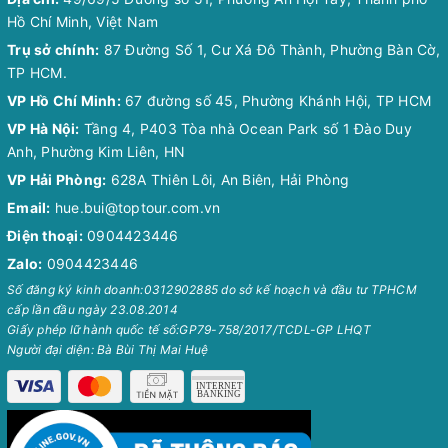
Hồ Chí Minh, Việt Nam
Trụ sở chính:
87 Đường Số 1, Cư Xá Đô Thành, Phường Bàn Cờ,
TP HCM.
VP Hồ Chí Minh:
67 đường số 45, Phường Khánh Hội, TP HCM
VP Hà Nội:
Tầng 4, P403 Tòa nhà Ocean Park số 1 Đào Duy
Anh, Phường Kim Liên, HN
VP Hải Phòng:
628A Thiên Lôi, An Biên, Hải Phòng
Email:
hue.bui@toptour.com.vn
Điện thoại:
0904423446
Zalo:
0904423446
Số đăng ký kinh doanh:0312902885 do sở kế hoạch và đầu tư TPHCM
cấp lần đầu ngày 23.08.2014
Giấy phép lữ hành quốc tế số:GP79-758/2017/TCDL-GP LHQT
Người đại diện: Bà Bùi Thị Mai Huệ