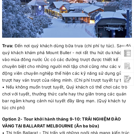
Trưa:
Đến nơi quý khách dùng bữa trưa (chi phí tự túc). Sau đó
quý khách khám phá Mount Buller - nơi rất thu hút du khách
vào mùa đông nước Úc có các đường trượt được thiết kế
chuyên biệt cho những người mới tập chơi cũng như các vận
động viên chuyên nghiệp thể hiện các kỹ năng sử dụng giầy
trượt hay ván trượt của riêng mình. (Chi phí trượt tuyết tự túc)
• Nếu không muốn trượt tuyết, Quý khách có thể chơi các trò
chơi với tuyết, thưởng thức cafe hay thư giãn trong các quán
bar ngắm khung cảnh núi tuyết đầy lãng mạn. (Quý khách tự
túc chi phí)
Option 2- Tour khởi hành tháng 9-10: TRẢI NGHIỆM ĐÀO
VÀNG TẠI BALLARAT MELBOURNE (Ăn ba bữa)
• Thị trấn Ballarat - Thị trấn với những ngôi nhà mang kiến trúc