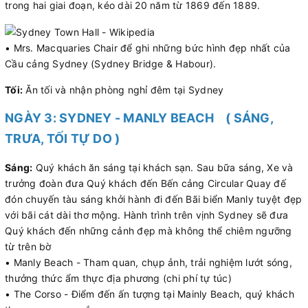
trong hai giai đoạn, kéo dài 20 năm từ 1869 đến 1889.
• Mrs. Macquaries Chair để ghi những bức hình đẹp nhất của
Cầu cảng Sydney (Sydney Bridge & Habour).
Tối:
Ăn tối và nhận phòng nghỉ đêm tại Sydney
NGÀY 3: SYDNEY - MANLY BEACH ( SÁNG,
TRƯA, TỐI TỰ DO )
Sáng:
Quý khách ăn sáng tại khách sạn. Sau bữa sáng, Xe và
trưởng đoàn đưa Quý khách đến Bến cảng Circular Quay đế
đón chuyến tàu sáng khởi hành đi đến Bãi biển Manly tuyệt đẹp
với bãi cát dài thơ mộng. Hành trình trên vịnh Sydney sẽ đưa
Quý khách đến những cảnh đẹp mà không thể chiêm ngưỡng
từ trên bờ
• Manly Beach - Tham quan, chụp ảnh, trải nghiệm lướt sóng,
thưởng thức ẩm thực địa phương (chi phí tự túc)
• The Corso - Điểm đến ấn tượng tại Mainly Beach, quý khách