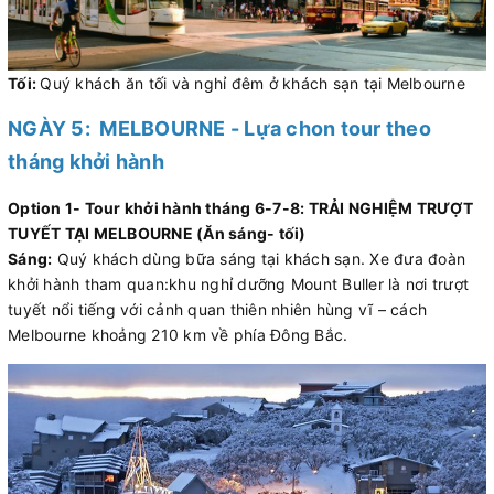
Tối:
Quý khách ăn tối và nghỉ đêm ở khách sạn tại Melbourne
NGÀY 5:
MELBOURNE - Lựa chon tour theo
tháng khởi hành
Option 1- Tour khởi hành tháng 6-7-8: TRẢI NGHIỆM TRƯỢT
TUYẾT TẠI MELBOURNE (Ăn sáng- tối)
Sáng:
Quý khách dùng bữa sáng tại khách sạn. Xe đưa đoàn
khởi hành tham quan:khu nghỉ dưỡng Mount Buller là nơi trượt
tuyết nổi tiếng với cảnh quan thiên nhiên hùng vĩ – cách
Melbourne khoảng 210 km về phía Đông Bắc.