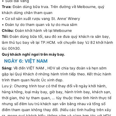
• Suối đãi vàng
Trưa:
Đoàn dùng bữa trưa. Trên đường về Melbourne, quý
khách dừng chân tham quan
• Cơ sở sản xuất rượu vang St. Anne’ Winery
• Đoàn tự do tham quan và tự do mua sắm
Chiều:
Đoàn khởi hành về lại Melbourne
Tối:
Đoàn dùng bữa tối, sau đó xe đưa quý khách ra sân bay,
làm thủ tục bay về lại TP.HCM. với chuyến bay VJ 82 khởi hành
lúc 00h30.
Quý khách nghỉ ngơi trên máy bay.
NGÀY 6: VIỆT NAM
Sáng:
Về đến VIỆT NAM , HDV sẽ chia tay đoàn và hẹn sớm
gặp lại Quý Khách ở những hành trình tiếp theo. Kết thúc hành
trình tham quan Nước Úc xinh đẹp.
Lưu ý: Chương trình tour có thể thay đổi về ngày khởi hành,
hàng không, loại máy bay, giờ bay, hành trình bay, khách sạn,
thời gian, thứ tự tham quan, … tùy thuộc theo tình hình thực tế
nhưng số đêm lưu trú khách sạn vẫn bằng nhau và tổng số
điểm tham quan không thay đổi. (Nếu các tình huống trên xảy
ra, mong quý khách hiểu, thông cảm và cùng hợp tác với HDV.