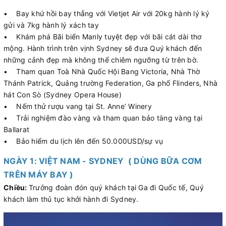
• Bay khứ hồi bay thẳng với Vietjet Air với 20kg hành lý ký
gửi và 7kg hành lý xách tay
• Khám phá Bãi biển Manly tuyệt đẹp với bãi cát dài thơ
mộng. Hành trình trên vịnh Sydney sẽ đưa Quý khách đến
những cảnh đẹp mà không thể chiêm ngưỡng từ trên bờ.
• Tham quan Toà Nhà Quốc Hội Bang Victoria, Nhà Thờ
Thánh Patrick, Quảng trường Federation, Ga phố Flinders, Nhà
hát Con Sò (Sydney Opera House)
• Nếm thử rượu vang tại St. Anne’ Winery
• Trải nghiệm đào vàng và tham quan bảo tàng vàng tại
Ballarat
• Bảo hiểm du lịch lên đến 50.000USD/sự vụ
NGÀY 1: VIỆT NAM - SYDNEY ( DÙNG BỮA CƠM
TRÊN MÁY BAY )
Chiều:
Trưởng đoàn đón quý khách tại Ga đi Quốc tế, Quý
khách làm thủ tục khởi hành đi Sydney.