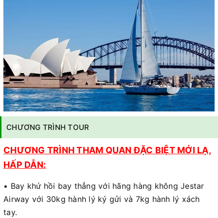
CHƯƠNG TRÌNH TOUR
CHƯƠNG TRÌNH THAM QUAN ĐẶC BIỆT MỚI LẠ,
HẤP DẪN:
• Bay khứ hồi bay thẳng với hãng hàng không Jestar
Airway với 30kg hành lý ký gửi và 7kg hành lý xách
tay.