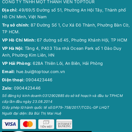
CÔNG TY TNHH MỘT THÀNH VIÊN TOPTOUR
Địa chỉ:
49/69/5 Đường số 51, Phường An Hội Tây, Thành phố
Hồ Chí Minh, Việt Nam
Trụ sở chính:
87 Đường Số 1, Cư Xá Đô Thành, Phường Bàn Cờ,
TP HCM.
VP Hồ Chí Minh:
67 đường số 45, Phường Khánh Hội, TP HCM
VP Hà Nội:
Tầng 4, P403 Tòa nhà Ocean Park số 1 Đào Duy
Anh, Phường Kim Liên, HN
VP Hải Phòng:
628A Thiên Lôi, An Biên, Hải Phòng
Email:
hue.bui@toptour.com.vn
Điện thoại:
0904423446
Zalo:
0904423446
Số đăng ký kinh doanh:0312902885 do sở kế hoạch và đầu tư TPHCM
cấp lần đầu ngày 23.08.2014
Giấy phép lữ hành quốc tế số:GP79-758/2017/TCDL-GP LHQT
Người đại diện: Bà Bùi Thị Mai Huệ