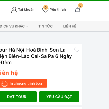
0
0
Tài khoản
Yêu thích
DỊCH VỤ KHÁC
TIN TỨC
LIÊN HỆ
our Hà Nội-Hoà Bình-Sơn La-
iện Biên-Lào Cai-Sa Pa 6 Ngày
 Đêm
iên hệ
In chương trình tour
ĐẶT TOUR
YÊU CẦU ĐẶT