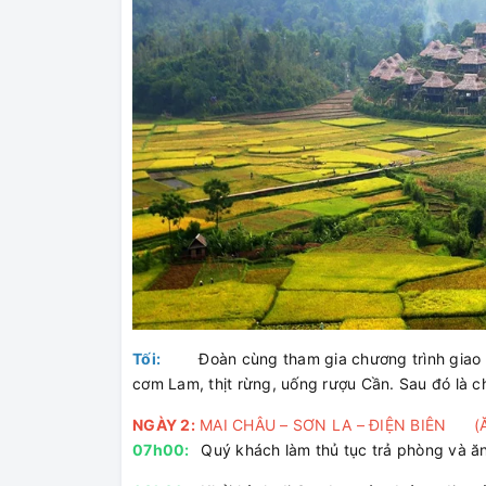
Tối:
Đoàn cùng tham gia chương trình giao lưu
cơm Lam, thịt rừng, uống rượu Cần. Sau đó là c
NGÀY 2:
MAI CHÂU – SƠN LA – ĐIỆN BIÊN (Ăn
07h00:
Quý khách làm thủ tục trả phòng và ăn