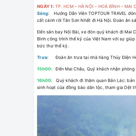
NGÀY 1:
TP. HCM – HÀ NỘI – HOÀ BÌNH – MAI
Sáng:
Hướng Dẫn Viên TOPTOUR TRAVEL đón qu
cất cánh rời Tân Sơn Nhất đi Hà Nội. Đoàn ăn sá
Đến sân bay Nội Bài, xe đón quý khách đi Mai 
Bình công trình thế kỷ của Việt Nam với sự giú
bức thư thế kỷ.
Trưa:
Đoàn ăn trưa tại nhà hàng Thủy Điện Hò
15h00:
Đến Mai Châu, Quý khách nhận phòng nh
16h00:
Quý khách đi thăm quan Bản Lác: bản d
sinh hoạt của đồng bào dân tộc, tham gia Dệt 