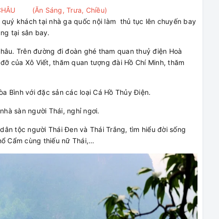
 CHÂU (Ăn Sáng, Trưa, Chiều)
ý khách tại nhà ga quốc nội làm thủ tục lên chuyến bay
ng tại sân bay.
Châu. Trên đường đi đoàn ghé tham quan thuỷ điện Hoà
p đỡ của Xô Viết, thăm quan tượng đài Hồ Chí Minh, thăm
a Bình với đặc sản các loại Cá Hồ Thủy Điện.
à sàn người Thái, nghỉ ngơi.
ân tộc người Thái Đen và Thái Trắng, tìm hiểu đời sống
thổ Cẩm cùng thiếu nữ Thái,…