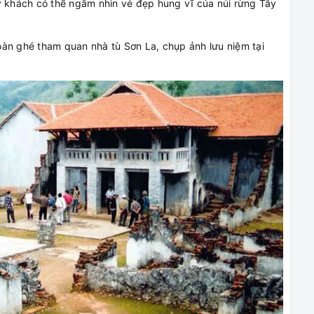
ý khách có thể ngắm nhìn vẻ đẹp hung vĩ của núi rừng Tây
àn ghé tham quan nhà tù Sơn La, chụp ảnh lưu niệm tại