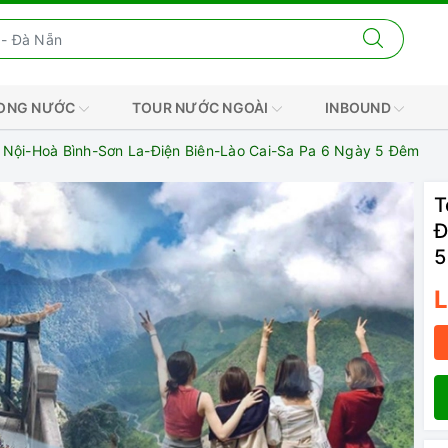
RONG NƯỚC
TOUR NƯỚC NGOÀI
INBOUND
 Nội-Hoà Bình-Sơn La-Điện Biên-Lào Cai-Sa Pa 6 Ngày 5 Đêm
T
Đ
5
L