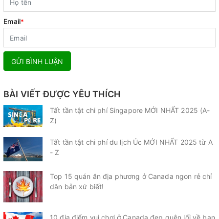
Email
*
GỬI BÌNH LUẬN
BÀI VIẾT ĐƯỢC YÊU THÍCH
Tất tần tật chi phí Singapore MỚI NHẤT 2025 (A-
Z)
Tất tần tật chi phí du lịch Úc MỚI NHẤT 2025 từ A
- Z
Top 15 quán ăn địa phương ở Canada ngon rẻ chỉ
dân bản xứ biết!
10 địa điểm vui chơi ở Canada đẹp quên lối về bạn