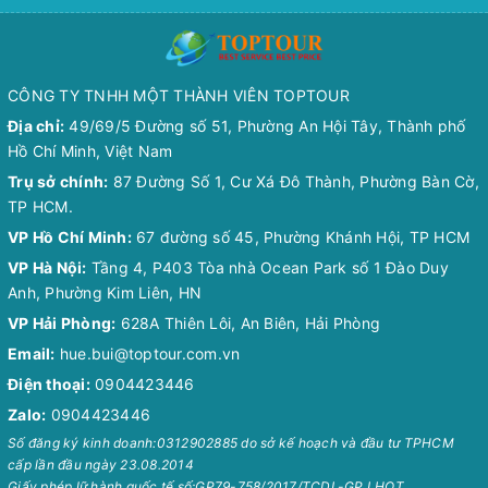
CÔNG TY TNHH MỘT THÀNH VIÊN TOPTOUR
Địa chỉ:
49/69/5 Đường số 51, Phường An Hội Tây, Thành phố
Hồ Chí Minh, Việt Nam
Trụ sở chính:
87 Đường Số 1, Cư Xá Đô Thành, Phường Bàn Cờ,
TP HCM.
VP Hồ Chí Minh:
67 đường số 45, Phường Khánh Hội, TP HCM
VP Hà Nội:
Tầng 4, P403 Tòa nhà Ocean Park số 1 Đào Duy
Anh, Phường Kim Liên, HN
VP Hải Phòng:
628A Thiên Lôi, An Biên, Hải Phòng
Email:
hue.bui@toptour.com.vn
Điện thoại:
0904423446
Zalo:
0904423446
Số đăng ký kinh doanh:0312902885 do sở kế hoạch và đầu tư TPHCM
cấp lần đầu ngày 23.08.2014
Giấy phép lữ hành quốc tế số:GP79-758/2017/TCDL-GP LHQT