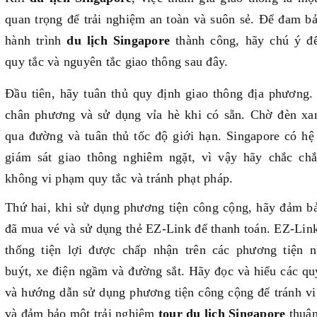
quan trọng để trải nghiệm an toàn và suôn sẻ. Để đam b
hành trình
du lịch Singapore
thành công, hãy chú ý đ
quy tắc và nguyên tắc giao thông sau đây.
Đầu tiên, hãy tuân thủ quy định giao thông địa phương.
chân phương và sử dụng vỉa hè khi có sẵn. Chờ đèn xa
qua đường và tuân thủ tốc độ giới hạn. Singapore có hệ
giám sát giao thông nghiêm ngặt, vì vậy hãy chắc ch
không vi phạm quy tắc và tránh phạt pháp.
Thứ hai, khi sử dụng phương tiện công cộng, hãy đảm b
đã mua vé và sử dụng thẻ EZ-Link để thanh toán. EZ-Link
thống tiện lợi được chấp nhận trên các phương tiện 
buýt, xe điện ngầm và đường sắt. Hãy đọc và hiểu các qu
và hướng dẫn sử dụng phương tiện công cộng để tránh v
và đảm bảo một trải nghiệm
tour du lịch Singapore
thuận