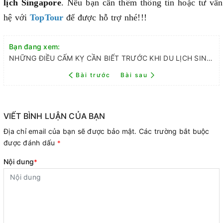
lịch Singapore
. Nếu bạn cần thêm thông tin hoặc tư vấn
hệ với
TopTour
để được hỗ trợ nhé
!!!
Bạn đang xem:
NHỮNG ĐIỀU CẤM KỴ CẦN BIẾT TRƯỚC KHI DU LỊCH SINGAPORE
Bài trước
Bài sau
VIẾT BÌNH LUẬN CỦA BẠN
Địa chỉ email của bạn sẽ được bảo mật. Các trường bắt buộc
được đánh dấu
*
Nội dung
*