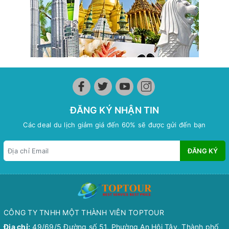
ĐĂNG KÝ NHẬN TIN
Các deal du lịch giảm giá đến 60% sẽ được gửi đến bạn
ĐĂNG KÝ
CÔNG TY TNHH MỘT THÀNH VIÊN TOPTOUR
Địa chỉ:
49/69/5 Đường số 51, Phường An Hội Tây, Thành phố