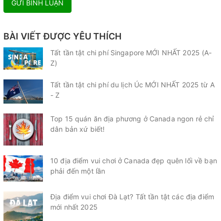
GỬI BÌNH LUẬN
BÀI VIẾT ĐƯỢC YÊU THÍCH
Tất tần tật chi phí Singapore MỚI NHẤT 2025 (A-
Z)
Tất tần tật chi phí du lịch Úc MỚI NHẤT 2025 từ A
- Z
Top 15 quán ăn địa phương ở Canada ngon rẻ chỉ
dân bản xứ biết!
10 địa điểm vui chơi ở Canada đẹp quên lối về bạn
phải đến một lần
Địa điểm vui chơi Đà Lạt? Tất tần tật các địa điểm
mới nhất 2025