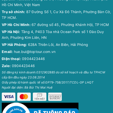
Hồ Chí Minh, Việt Nam
Trụ sở chính:
87 Đường Số 1, Cư Xá Đô Thành, Phường Bàn Cờ,
TP HCM.
VP Hồ Chí Minh:
67 đường số 45, Phường Khánh Hội, TP HCM
VP Hà Nội:
Tầng 4, P403 Tòa nhà Ocean Park số 1 Đào Duy
Anh, Phường Kim Liên, HN
VP Hải Phòng:
628A Thiên Lôi, An Biên, Hải Phòng
Email:
hue.bui@toptour.com.vn
Điện thoại:
0904423446
Zalo:
0904423446
Số đăng ký kinh doanh:0312902885 do sở kế hoạch và đầu tư TPHCM
cấp lần đầu ngày 23.08.2014
Giấy phép lữ hành quốc tế số:GP79-758/2017/TCDL-GP LHQT
Người đại diện: Bà Bùi Thị Mai Huệ