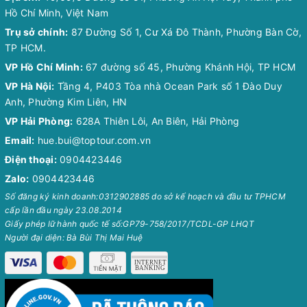
Hồ Chí Minh, Việt Nam
Trụ sở chính:
87 Đường Số 1, Cư Xá Đô Thành, Phường Bàn Cờ,
TP HCM.
VP Hồ Chí Minh:
67 đường số 45, Phường Khánh Hội, TP HCM
VP Hà Nội:
Tầng 4, P403 Tòa nhà Ocean Park số 1 Đào Duy
Anh, Phường Kim Liên, HN
VP Hải Phòng:
628A Thiên Lôi, An Biên, Hải Phòng
Email:
hue.bui@toptour.com.vn
Điện thoại:
0904423446
Zalo:
0904423446
Số đăng ký kinh doanh:0312902885 do sở kế hoạch và đầu tư TPHCM
cấp lần đầu ngày 23.08.2014
Giấy phép lữ hành quốc tế số:GP79-758/2017/TCDL-GP LHQT
Người đại diện: Bà Bùi Thị Mai Huệ