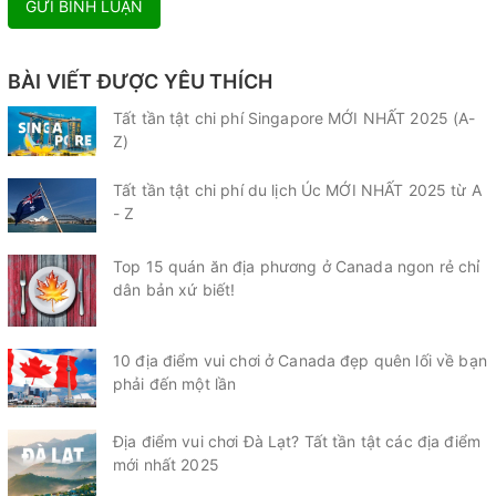
GỬI BÌNH LUẬN
BÀI VIẾT ĐƯỢC YÊU THÍCH
Tất tần tật chi phí Singapore MỚI NHẤT 2025 (A-
Z)
Tất tần tật chi phí du lịch Úc MỚI NHẤT 2025 từ A
- Z
Top 15 quán ăn địa phương ở Canada ngon rẻ chỉ
dân bản xứ biết!
10 địa điểm vui chơi ở Canada đẹp quên lối về bạn
phải đến một lần
Địa điểm vui chơi Đà Lạt? Tất tần tật các địa điểm
mới nhất 2025