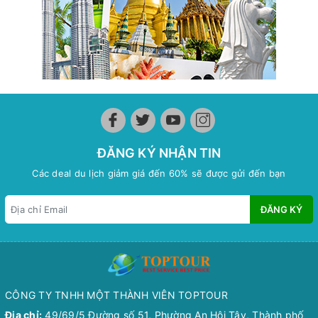
ĐĂNG KÝ NHẬN TIN
Các deal du lịch giảm giá đến 60% sẽ được gửi đến bạn
ĐĂNG KÝ
CÔNG TY TNHH MỘT THÀNH VIÊN TOPTOUR
Địa chỉ:
49/69/5 Đường số 51, Phường An Hội Tây, Thành phố