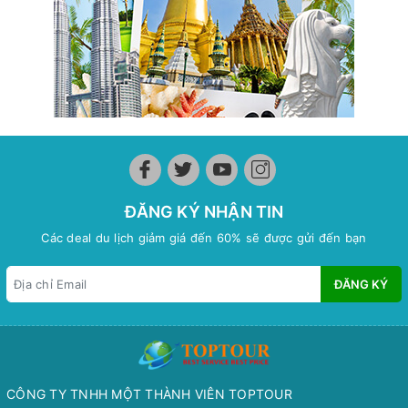
ĐĂNG KÝ NHẬN TIN
Các deal du lịch giảm giá đến 60% sẽ được gửi đến bạn
ĐĂNG KÝ
CÔNG TY TNHH MỘT THÀNH VIÊN TOPTOUR