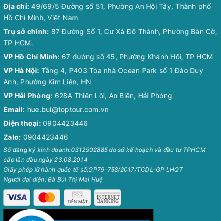
Địa chỉ:
49/69/5 Đường số 51, Phường An Hội Tây, Thành phố
Hồ Chí Minh, Việt Nam
Trụ sở chính:
87 Đường Số 1, Cư Xá Đô Thành, Phường Bàn Cờ,
TP HCM.
VP Hồ Chí Minh:
67 đường số 45, Phường Khánh Hội, TP HCM
VP Hà Nội:
Tầng 4, P403 Tòa nhà Ocean Park số 1 Đào Duy
Anh, Phường Kim Liên, HN
VP Hải Phòng:
628A Thiên Lôi, An Biên, Hải Phòng
Email:
hue.bui@toptour.com.vn
Điện thoại:
0904423446
Zalo:
0904423446
Số đăng ký kinh doanh:0312902885 do sở kế hoạch và đầu tư TPHCM
cấp lần đầu ngày 23.08.2014
Giấy phép lữ hành quốc tế số:GP79-758/2017/TCDL-GP LHQT
Người đại diện: Bà Bùi Thị Mai Huệ