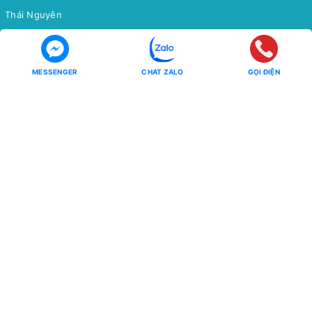
Thái Nguyên
Bắc Cạn
Yên Tử
MESSENGER
CHAT ZALO
GỌI ĐIỆN
Tour Miền Nam
Tour Quốc tế
Miền Tây
CHÂU Á
Côn Đảo
CHÂU ÂU
CHÂU MỸ - CHÂU ÚC - CHÂU
Phú Quốc
PHI
Hồ Tràm
CHÙM TOUR
CHÙM TOUR
Chùm Tour Miền Bắc Siêu Ưu
Đãi
Đông Bắc - Tây Bắc
Tour Tiết Kiệm
Ưu Đãi Mua Online
Chùm Tour Người Cao Tuổi
Các Mùa Hoa Trong Nước