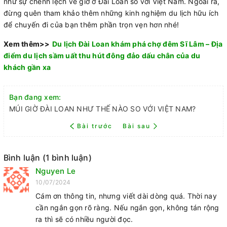
như sự chênh lệch về giờ ở Đài Loan so với Việt Nam. Ngoài ra,
đừng quên tham khảo thêm những kinh nghiệm du lịch hữu ích
để chuyến đi của bạn thêm phần trọn vẹn hơn nhé!
Xem thêm>>
Du lịch Đài Loan khám phá chợ đêm Sĩ Lâm – Địa
điểm du lịch sầm uất thu hút đông đảo dấu chân của du
khách gần xa
Bạn đang xem:
MÚI GIỜ ĐÀI LOAN NHƯ THẾ NÀO SO VỚI VIỆT NAM?
Bài trước
Bài sau
Bình luận (1 bình luận)
Nguyen Le
10/07/2024
Cám ơn thông tin, nhưng viết dài dòng quá. Thời nay
cần ngắn gọn rõ ràng. Nếu ngắn gọn, không tán rộng
ra thì sẽ có nhiều người đọc.