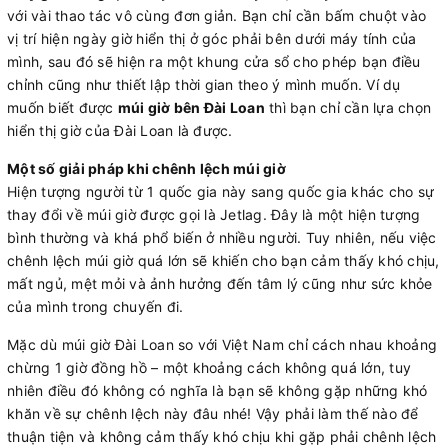
với vài thao tác vô cùng đơn giản. Bạn chỉ cần bấm chuột vào
vị trí hiện ngày giờ hiển thị ở góc phải bên dưới máy tính của
mình, sau đó sẽ hiện ra một khung cửa sổ cho phép bạn điều
chỉnh cũng như thiết lập thời gian theo ý mình muốn. Ví dụ
muốn biết được
múi giờ bên Đài Loan
thì bạn chỉ cần lựa chọn
hiển thị giờ của Đài Loan là được.
Một số giải pháp khi chênh lệch múi giờ
Hiện tượng người từ 1 quốc gia này sang quốc gia khác cho sự
thay đổi về múi giờ được gọi là Jetlag. Đây là một hiện tượng
bình thường và khá phổ biến ở nhiều người. Tuy nhiên, nếu việc
chênh lệch múi giờ quá lớn sẽ khiến cho bạn cảm thấy khó chịu,
mất ngủ, mệt mỏi và ảnh hưởng đến tâm lý cũng như sức khỏe
của mình trong chuyến đi.
Mặc dù múi giờ Đài Loan so với Việt Nam chỉ cách nhau khoảng
chừng 1 giờ đồng hồ – một khoảng cách không quá lớn, tuy
nhiên điều đó không có nghĩa là bạn sẽ không gặp những khó
khăn về sự chênh lệch này đâu nhé! Vậy phải làm thế nào để
thuận tiện và không cảm thấy khó chịu khi gặp phải chênh lệch