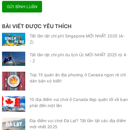
GỬI BÌNH LUẬN
BÀI VIẾT ĐƯỢC YÊU THÍCH
Tất tần tật chi phí Singapore MỚI NHẤT 2025 (A-
Z)
Tất tần tật chi phí du lịch Úc MỚI NHẤT 2025 từ A
- Z
Top 15 quán ăn địa phương ở Canada ngon rẻ chỉ
dân bản xứ biết!
10 địa điểm vui chơi ở Canada đẹp quên lối về bạn
phải đến một lần
Địa điểm vui chơi Đà Lạt? Tất tần tật các địa điểm
mới nhất 2025