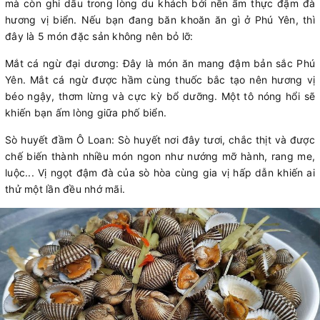
mà còn ghi dấu trong lòng du khách bởi nền ẩm thực đậm đà
hương vị biển. Nếu bạn đang băn khoăn ăn gì ở Phú Yên, thì
đây là 5 món đặc sản không nên bỏ lỡ:
Mắt cá ngừ đại dương: Đây là món ăn mang đậm bản sắc Phú
Yên. Mắt cá ngừ được hầm cùng thuốc bắc tạo nên hương vị
béo ngậy, thơm lừng và cực kỳ bổ dưỡng. Một tô nóng hổi sẽ
khiến bạn ấm lòng giữa phố biển.
Sò huyết đầm Ô Loan: Sò huyết nơi đây tươi, chắc thịt và được
chế biến thành nhiều món ngon như nướng mỡ hành, rang me,
luộc... Vị ngọt đậm đà của sò hòa cùng gia vị hấp dẫn khiến ai
thử một lần đều nhớ mãi.