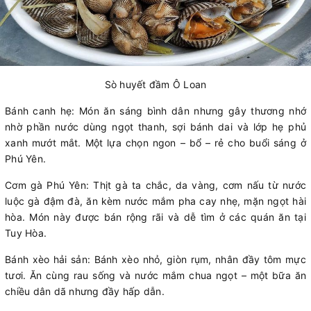
Sò huyết đầm Ô Loan
Bánh canh hẹ: Món ăn sáng bình dân nhưng gây thương nhớ
nhờ phần nước dùng ngọt thanh, sợi bánh dai và lớp hẹ phủ
xanh mướt mắt. Một lựa chọn ngon – bổ – rẻ cho buổi sáng ở
Phú Yên.
Cơm gà Phú Yên: Thịt gà ta chắc, da vàng, cơm nấu từ nước
luộc gà đậm đà, ăn kèm nước mắm pha cay nhẹ, mặn ngọt hài
hòa. Món này được bán rộng rãi và dễ tìm ở các quán ăn tại
Tuy Hòa.
Bánh xèo hải sản: Bánh xèo nhỏ, giòn rụm, nhân đầy tôm mực
tươi. Ăn cùng rau sống và nước mắm chua ngọt – một bữa ăn
chiều dân dã nhưng đầy hấp dẫn.