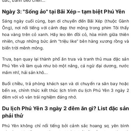
đác, bánh bèo chén...
Ngày 3: "Sống ảo" tại Bãi Xép – tạm biệt Phú Yên
Sáng ngày cuối cùng, bạn di chuyển đến Bãi Xép (thuộc Gành
Ông), nơi nổi tiếng với cảnh đẹp thơ mộng trong phim Tôi thấy
hoa vàng trên cỏ xanh. Hãy leo lên đồi cỏ, hòa mình giữa thiên
nhiên, chụp những bức ảnh “triệu like” bên hàng xương rồng và
biển trời mênh mông.
Trưa, bạn quay lại thành phố ăn trưa và tranh thủ mua đặc sản
Phú Yên về làm quà như bò một nắng, cá ngừ đại dương, nước
mắm nhĩ, hải sản khô...
Buổi chiều, trả phòng khách sạn và di chuyển ra sân bay hoặc
bến xe, chính thức kết thúc lịch trình du lịch Phú Yên 3 ngày 2
đêm với vô vàn trải nghiệm đáng nhớ.
Du lịch Phú Yên 3 ngày 2 đêm ăn gì? List đặc sản
phải thử
Phú Yên không chỉ nổi tiếng bởi cảnh sắc hoang sơ, yên bình