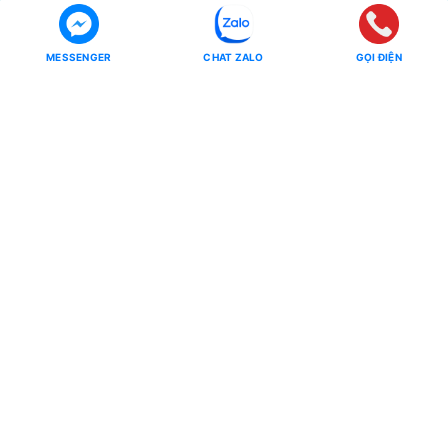
Bắc Cạn
Yên Tử
MESSENGER
CHAT ZALO
GỌI ĐIỆN
Tour Miền Nam
Tour Quốc tế
Miền Tây
CHÂU Á
Côn Đảo
CHÂU ÂU
CHÂU MỸ - CHÂU ÚC - CHÂU
Phú Quốc
PHI
Hồ Tràm
CHÙM TOUR
CHÙM TOUR
Chùm Tour Miền Bắc Siêu Ưu
Đãi
Đông Bắc - Tây Bắc
Tour Tiết Kiệm
Ưu Đãi Mua Online
Chùm Tour Người Cao Tuổi
Các Mùa Hoa Trong Nước
Chính sách