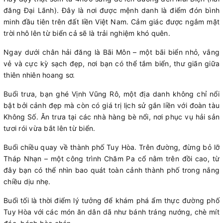
đăng Đại Lãnh). Đây là nơi được mệnh danh là điểm đón bình
minh đầu tiên trên đất liền Việt Nam. Cảm giác được ngắm mặt
trời nhô lên từ biển cả sẽ là trải nghiệm khó quên.
Ngay dưới chân hải đăng là Bãi Môn – một bãi biển nhỏ, vắng
vẻ và cực kỳ sạch đẹp, nơi bạn có thể tắm biển, thư giãn giữa
thiên nhiên hoang sơ.
Buổi trưa, bạn ghé Vịnh Vũng Rô, một địa danh không chỉ nổi
bật bởi cảnh đẹp mà còn có giá trị lịch sử gắn liền với đoàn tàu
Không Số. Ăn trưa tại các nhà hàng bè nổi, nơi phục vụ hải sản
tươi rói vừa bắt lên từ biển.
Buổi chiều quay về thành phố Tuy Hòa. Trên đường, đừng bỏ lỡ
Tháp Nhạn – một công trình Chăm Pa cổ nằm trên đồi cao, từ
đây bạn có thể nhìn bao quát toàn cảnh thành phố trong nắng
chiều dịu nhẹ.
Buổi tối là thời điểm lý tưởng để khám phá ẩm thực đường phố
Tuy Hòa với các món ăn dân dã như bánh tráng nướng, chè mít