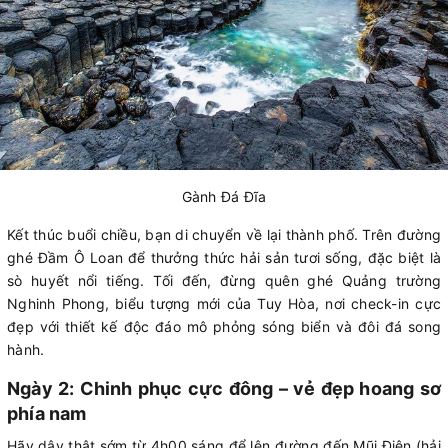
Gành Đá Đĩa
Kết thúc buổi chiều, bạn di chuyển về lại thành phố. Trên đường
ghé Đầm Ô Loan để thưởng thức hải sản tươi sống, đặc biệt là
sò huyết nổi tiếng. Tối đến, đừng quên ghé Quảng trường
Nghinh Phong, biểu tượng mới của Tuy Hòa, nơi check-in cực
đẹp với thiết kế độc đáo mô phỏng sóng biển và đôi đá song
hành.
Ngày 2: Chinh phục cực đông – vẻ đẹp hoang sơ
phía nam
Hãy dậy thật sớm từ 4h00 sáng để lên đường đến Mũi Điện (hải