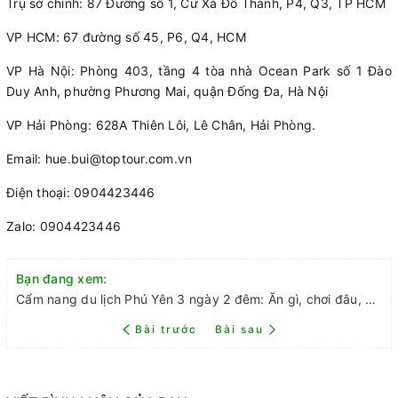
Trụ sở chính: 87 Đường số 1, Cư Xá Đô Thành, P4, Q3, TP HCM
VP HCM: 67 đường số 45, P6, Q4, HCM
VP Hà Nội: Phòng 403, tầng 4 tòa nhà Ocean Park số 1 Đào
Duy Anh, phường Phương Mai, quận Đống Đa, Hà Nội
VP Hải Phòng: 628A Thiên Lôi, Lê Chân, Hải Phòng.
Email: hue.bui@toptour.com.vn
Điện thoại: 0904423446
Zalo: 0904423446
Bạn đang xem:
Cẩm nang du lịch Phú Yên 3 ngày 2 đêm: Ăn gì, chơi đâu, ở đâu?
Bài trước
Bài sau