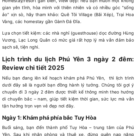
Homestay/resort gần biển, view đẹp: nếu bạn muốn một không
gian yên tĩnh, hòa mình với thiên nhiên và có nhiều góc "sống
ảo" xịn sò, hãy tham khảo: Quê Tôi Village (Bãi Xép), Trại Hoa
Vàng, các homestay gần Gành Đá Đĩa.
Lựa chọn tiết kiệm: các nhà nghỉ (guesthouse) dọc đường Hùng
Vương, Lạc Long Quân có mức giá rất hợp lý mà vẫn đảm bảo
sạch sẽ, tiện nghi.
Lịch trình du lịch Phú Yên 3 ngày 2 đêm:
Review chi tiết 2025
Nếu bạn đang lên kế hoạch khám phá Phú Yên, thì lịch trình
dưới đây sẽ là người bạn đồng hành lý tưởng. Chúng tôi gợi ý
chuyến đi 3 ngày 2 đêm được thiết kế thông minh theo hướng
di chuyển bắc – nam, giúp tiết kiệm thời gian, sức lực mà vẫn
tận hưởng trọn vẹn vẻ đẹp nơi đây.
Ngày 1: Khám phá phía bắc Tuy Hòa
Buổi sáng, bạn đến thành phố Tuy Hòa – trung tâm của Phú
Yên. Sau khi nhận phòng và thuê xe, đừng quên nạp năng