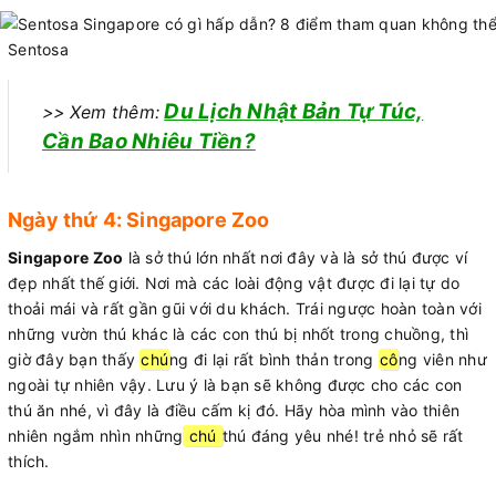
Sentosa
Du Lịch Nhật Bản Tự Túc,
>> Xem thêm:
Cần Bao Nhiêu Tiền?
Ngày thứ 4: Singapore Zoo
Singapore Zoo
là sở thú lớn nhất nơi đây và là sở thú được ví
đẹp nhất thế giới. Nơi mà các loài động vật được đi lại tự do
thoải mái và rất gần gũi với du khách. Trái ngược hoàn toàn với
những vườn thú khác là các con thú bị nhốt trong chuồng, thì
giờ đây bạn thấy
chú
ng đi lại rất bình thản trong
cô
ng viên như
ngoài tự nhiên vậy. Lưu ý là bạn sẽ không được cho các con
thú ăn nhé, vì đây là điều cấm kị đó. Hãy hòa mình vào thiên
nhiên ngắm nhìn những
chú
thú đáng yêu nhé! trẻ nhỏ sẽ rất
thích.