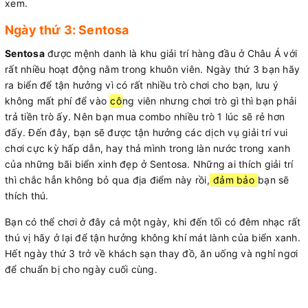
xem.
Ngày thứ 3: Sentosa
Sentosa
được mệnh danh là khu giải trí hàng đầu ở Châu Á với
rất nhiều hoạt động nằm trong khuôn viên. Ngày thứ 3 bạn hãy
ra biển để tận hưởng vì có rất nhiều trò chơi cho bạn, lưu ý
không mất phí để vào
cô
ng viên nhưng chơi trò gì thì bạn phải
trả tiền trò ấy. Nên bạn mua combo nhiều trò 1 lúc sẽ rẻ hơn
đấy. Đến đây, bạn sẽ được tận hưởng các dịch vụ giải trí vui
chơi cực kỳ hấp dẫn, hay thả mình trong làn nước trong xanh
của những bãi biển xinh đẹp ở Sentosa. Những ai thích giải trí
thì chắc hẳn không bỏ qua địa điểm này rồi,
đảm bảo
bạn sẽ
thích thú.
Bạn có thể chơi ở đây cả một ngày, khi đến tối có đêm nhạc rất
thú vị hãy ở lại để tận hưởng không khí mát lành của biển xanh.
Hết ngày thứ 3 trở về khách sạn thay đồ, ăn uống và nghỉ ngơi
để chuẩn bị cho ngày cuối cùng.