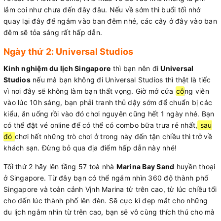
lắm coi như chưa đến đây đâu. Nếu về sớm thì buổi tối nhớ
quay lại đây để ngắm vào ban đêm nhé, các cây ở đây vào ban
đêm sẽ tỏa sáng rất hấp dẫn.
Ngày thứ 2: Universal Studios
Kinh nghiệm du lịch Singapore
thì bạn nên đi
Universal
Studios
nếu mà bạn không đi Universal Studios thì thật là tiếc
vì nơi đây sẽ không làm bạn thất vọng. Giờ mở cửa
cô
ng viên
vào lúc 10h sáng, bạn phải tranh thủ dậy sớm để chuẩn bị các
kiểu, ăn uống rồi vào đó chơi nguyên cũng hết 1 ngày nhé. Bạn
có thể đặt vé online để có thể có combo bữa trưa rẻ nhất,
sau
đó
chơi hết những trò chơi ở trong này đến tận chiều thì trở về
khách sạn. Đừng bỏ qua địa điểm hấp dẫn này nhé!
Tối thứ 2 hãy lên tầng 57 toà nhà
Marina Bay Sand
huyền thoại
ở Singapore. Từ đây bạn có thể ngắm nhìn 360 độ thành phố
Singapore và toàn cảnh Vịnh Marina từ trên cao, từ lúc chiều tối
cho đến lúc thành phố lên đèn. Sẽ cực kì đẹp mắt cho những
du lịch ngắm nhìn từ trên cao, bạn sẽ vô cùng thích thú cho mà