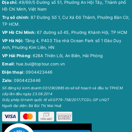
Địa chỉ:
49/69/5 Đường số 51, Phường An Hội Tây, Thành phố
Hồ Chí Minh, Việt Nam
Trụ sở chính:
87 Đường Số 1, Cư Xá Đô Thành, Phường Bàn Cờ,
TP HCM.
VP Hồ Chí Minh:
67 đường số 45, Phường Khánh Hội, TP HCM
VP Hà Nội:
Tầng 4, P403 Tòa nhà Ocean Park số 1 Đào Duy
Anh, Phường Kim Liên, HN
VP Hải Phòng:
628A Thiên Lôi, An Biên, Hải Phòng
Email:
hue.bui@toptour.com.vn
Điện thoại:
0904423446
Zalo:
0904423446
Số đăng ký kinh doanh:0312902885 do sở kế hoạch và đầu tư TPHCM
cấp lần đầu ngày 23.08.2014
Giấy phép lữ hành quốc tế số:GP79-758/2017/TCDL-GP LHQT
Người đại diện: Bà Bùi Thị Mai Huệ