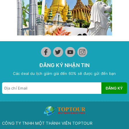
ĐĂNG KÝ NHẬN TIN
Các deal du lịch giảm giá đến 60% sẽ được gửi đến bạn
ĐĂNG KÝ
CÔNG TY TNHH MỘT THÀNH VIÊN TOPTOUR