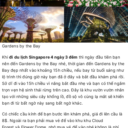
Gardens by the Bay
Khi
đi
du lịch Singapore 4 ngày 3 đêm
thì ngày đầu tiên bạn
nên đến Gardens by the Bay nhé, thời gian đến Gardens by the
Bay đẹp nhất vào khoảng 15h chiều, nếu bay từ buổi sáng như
lộ trình thì đúng giờ này bạn đã ở đây và bắt đầu khám phá rồi.
Sở dĩ đi vào 15h chiều vì nắng bắt đầu nhẹ và bạn có thể ngắm
trọn vẹn hệ sinh thái rừng trên cao. Đây là khu vườn vườn nhân
tạo với những siêu cây khổng lồ, đồ sộ vô cùng lạ mắt sẽ khiến
bạn đi từ bất ngờ này sang bất ngờ khác.
Có chiếc cầu kính để bạn bước lên khám phá, giá đi lên cầu là
8$. Ngoài ra bạn phải mua vé để vào khu khu Cloud
Forest và Flower Dome, nhớ mua vé để vào nhé không là phí