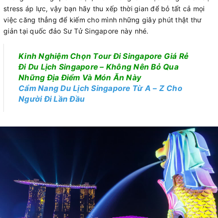
stress áp lực, vậy bạn hãy thu xếp thời gian để bỏ tất cả mọi
việc căng thẳng để kiếm cho mình những giây phút thật thư
giản tại quốc đảo Sư Tử Singapore này nhé.
Kinh Nghiệm Chọn Tour Đi Singapore Giá Rẻ
Đi Du Lịch Singapore – Không Nên Bỏ Qua
Những Địa Điểm Và Món Ăn Này
Cẩm Nang Du Lịch
Singapore Từ A – Z Cho
Người Đi Lần Đầu