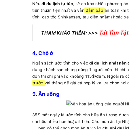
Nếu
đi du lịch tự túc
, sẽ có khá nhiều phương á
tiện thuận tiện nhất và vẫn
đảm bảo
an toàn khi 
tỉnh, cao tốc Shinkansen, tàu điện ngầm) hoặc xe 
Tất Tần Tậ
THAM KHẢO THÊM: >>>
4. Chỗ ở
Ngân sách ước tính cho việc
đi du lịch nhật nên
dụng khách sạn chung cùng 1 người nữa thì chi 
đơn thì chi phí vào khoảng 115$/đêm. Ngoài ra c
trước
vài tháng để giá cả hợp lý và lựa chọn nơi 
5. Ăn uống
35$ một ngày là ước tính cho bữa ăn tương đương
chi tiêu nhiều hơn hoặc ít hơn. Các món ăn tại Nh
…, bạn có thể chọn món ăn tùy vào
chi phí du lịc