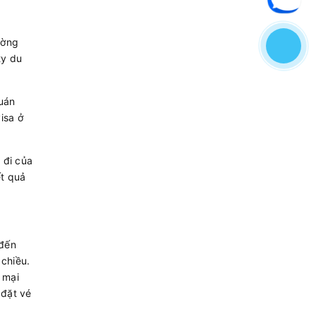
ường
ty du
quán
isa ở
 đi của
ết quả
 đến
chiều.
 mại
 đặt vé