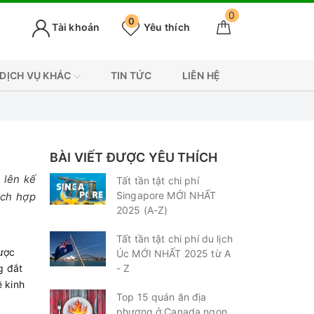
0
0
Tài khoản
Yêu thích
DỊCH VỤ KHÁC
TIN TỨC
LIÊN HỆ
BÀI VIẾT ĐƯỢC YÊU THÍCH
 lên kế
Tất tần tật chi phí
Singapore MỚI NHẤT
ích hợp
2025 (A-Z)
Tất tần tật chi phí du lịch
được
Úc MỚI NHẤT 2025 từ A
g đắt
- Z
ề kinh
Top 15 quán ăn địa
phương ở Canada ngon