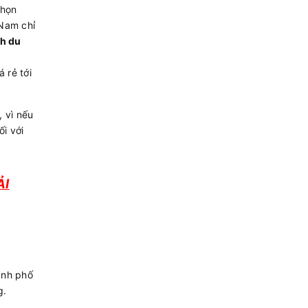
chọn
 Nam chỉ
̀nh du
 rẻ tới
 vì nếu
i với
ẢI
ành phố
g.