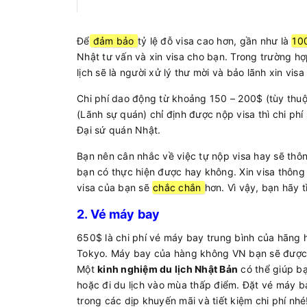
Để
đảm bảo
tỷ lệ đỗ visa cao hơn, gần như là
10
Nhật tư vấn và xin visa cho bạn. Trong trường h
lịch sẽ là người xử lý thư mời và bảo lãnh xin visa
Chi phí dao động từ khoảng 150 – 200$ (tùy thuộ
(Lãnh sự quán) chỉ định được nộp visa thì chi phí
Đại sứ quán Nhật.
Bạn nên cân nhắc về việc tự nộp visa hay sẽ th
bạn có thực hiện được hay không. Xin visa thôn
visa của bạn sẽ
chắc chắn
hơn. Vì vậy, bạn hãy 
2. Vé máy bay
650$ là chi phí vé máy bay trung bình của hãng 
Tokyo. Máy bay của hàng không VN bạn sẽ được 
Một
kinh nghiệm du lịch Nhật Bản
có thể giúp b
hoặc đi du lịch vào mùa thấp điểm. Đặt vé máy b
trong các dịp khuyến mãi và tiết kiệm chi phí nhé