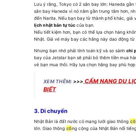
Lưu ý rằng, Tokyo có 2 sân bay lớn: Haneda gần 
sân bay Haneda vì nó nằm gần trung tâm hơn, nh
đến Narita. Nếu bạn bay từ thành phố khác, giá v
lịch nhật bản tự túc
của bạn.
Nếu tiết kiệm hơn, bạn có thể lựa chọn hàng khôn
Nhật. Giá vé máy bay các hãng này dao động từ 9
Nhưng bạn nhớ phải tính toán kỹ và so sánh
chi p
bay của Jetstar bạn sẽ phải bỏ thêm tiền mua hàn
vé bạn mua thôi. Hãy lựa chọn hãng bay phù hợp v
CẨM NANG DU LỊC
XEM THÊM
: >>>
BIẾT
3. Di chuyển
Nhật Bản là đất nước có mạng lưới giao thông
cô
lớn. Giao thông
cô
ng cộng của Nhật Bản nổi tiếng 