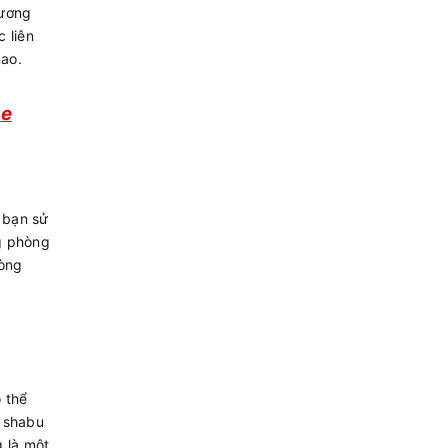
hương
 liên
cao.
re
 bạn sử
g phòng
hòng
 thể
u shabu
 là một