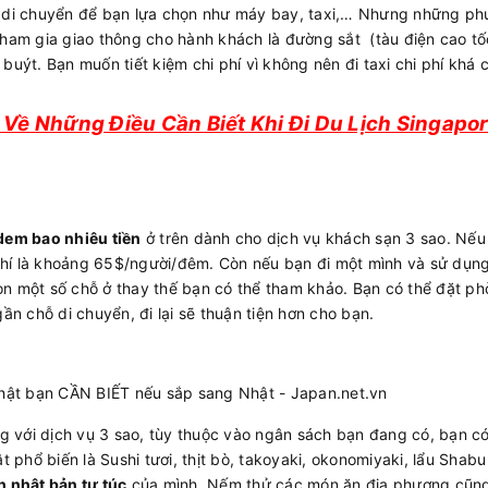
n di chuyển để bạn lựa chọn như máy bay, taxi,… Nhưng những p
tham gia giao thông cho hành khách là đường sắt (tàu điện cao tốc
buýt. Bạn muốn tiết kiệm chi phí vì không nên đi taxi chi phí khá 
t Về Những Điều Cần Biết Khi Đi Du Lịch Singapo
 dem bao nhiêu tiền
ở trên dành cho dịch vụ khách sạn 3 sao. Nếu
phí là khoảng 65$/người/đêm. Còn nếu bạn đi một mình và sử dụn
òn một số chỗ ở thay thế bạn có thể tham khảo. Bạn có thể đặt p
gần chỗ di chuyển, đi lại sẽ thuận tiện hơn cho bạn.
 với dịch vụ 3 sao, tùy thuộc vào ngân sách bạn đang có, bạn có
ật phổ biến là Sushi tươi, thịt bò, takoyaki, okonomiyaki, lẩu Shab
h nhật bản tự túc
của mình. Nếm thử các món ăn địa phương cũng