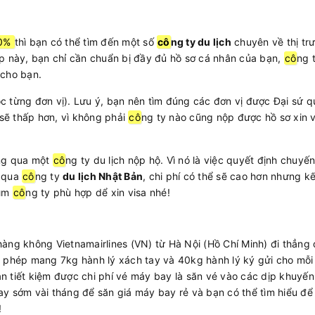
0%
thì bạn có thể tìm đến một số
cô
ng ty du lịch
chuyên về thị tr
ợp này, bạn chỉ cần chuẩn bị đầy đủ hồ sơ cá nhân của bạn,
cô
ng 
 cho bạn.
c từng đơn vị). Lưu ý, bạn nên tìm đúng các đơn vị được Đại sứ 
 sẽ thấp hơn, vì không phải
cô
ng ty nào cũng nộp được hồ sơ xin v
ông qua một
cô
ng ty du lịch nộp hộ. Vì nó là việc quyết định chuyến
g qua
cô
ng ty
du lịch Nhật Bản
, chi phí có thể sẽ cao hơn nhưng k
tìm
cô
ng ty phù hợp dể xin visa nhé!
hàng không Vietnamairlines (VN) từ Hà Nội (Hồ Chí Minh) đi thẳng
phép mang 7kg hành lý xách tay và 40kg hành lý ký gửi cho mỗi 
ạn tiết kiệm được chi phí vé máy bay là săn vé vào các dịp khuyến
ay sớm vài tháng để săn giá máy bay rẻ và bạn có thể tìm hiểu để
!