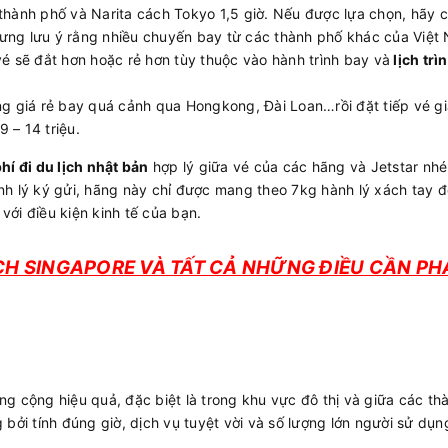
thành phố và Narita cách Tokyo 1,5 giờ. Nếu được lựa chọn, hãy 
ưng lưu ý rằng nhiều chuyến bay từ các thành phố khác của Việt
é sẽ đắt hơn hoặc rẻ hơn tùy thuộc vào hành trình bay và
lịch tri
g giá rẻ bay quá cảnh qua Hongkong, Đài Loan…rồi đặt tiếp vé giá
 – 14 triệu.
hí đi du lịch nhật bản
hợp lý giữa vé của các hãng và Jetstar nhé,
h lý ký gửi, hãng này chỉ được mang theo 7kg hành lý xách tay đố
ới điều kiện kinh tế của bạn.
H SINGAPORE VÀ TẤT CẢ NHỮNG ĐIỀU CẦN PH
ng cộng hiệu quả, đặc biệt là trong khu vực đô thị và giữa các th
bởi tính đúng giờ, dịch vụ tuyệt vời và số lượng lớn người sử dụn