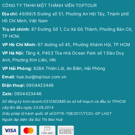
CÔNG TY TNHH MỘT THÀNH VIÊN TOPTOUR
Địa chỉ:
49/69/5 Đường số 51, Phường An Hội Tây, Thành phố
Hồ Chí Minh, Việt Nam
Trụ sở chính:
87 Đường Số 1, Cư Xá Đô Thành, Phường Bàn Cờ,
TP HCM.
VP Hồ Chí Minh:
67 đường số 45, Phường Khánh Hội, TP HCM
VP Hà Nội:
Tầng 4, P403 Tòa nhà Ocean Park số 1 Đào Duy
Anh, Phường Kim Liên, HN
VP Hải Phòng:
628A Thiên Lôi, An Biên, Hải Phòng
Email:
hue.bui@toptour.com.vn
Điện thoại:
0904423446
Zalo:
0904423446
Số đăng ký kinh doanh:0312902885 do sở kế hoạch và đầu tư TPHCM
cấp lần đầu ngày 23.08.2014
Giấy phép lữ hành quốc tế số:GP79-758/2017/TCDL-GP LHQT
Người đại diện: Bà Bùi Thị Mai Huệ