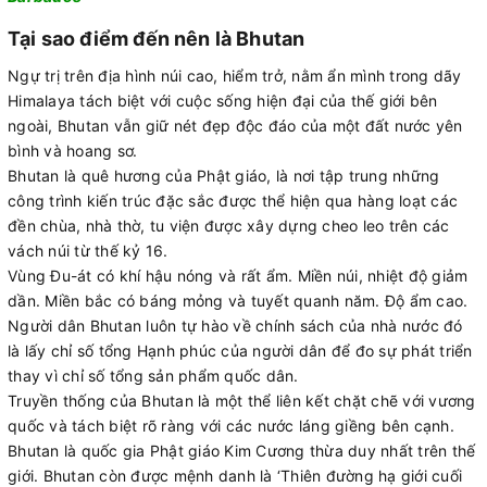
Tại sao điểm đến nên là Bhutan
Ngự trị trên địa hình núi cao, hiểm trở, nằm ẩn mình trong dãy
Himalaya tách biệt với cuộc sống hiện đại của thế giới bên
ngoài, Bhutan vẫn giữ nét đẹp độc đáo của một đất nước yên
bình và hoang sơ.
Bhutan là quê hương của Phật giáo, là nơi tập trung những
công trình kiến trúc đặc sắc được thể hiện qua hàng loạt các
đền chùa, nhà thờ, tu viện được xây dựng cheo leo trên các
vách núi từ thế kỷ 16.
Vùng Đu-át có khí hậu nóng và rất ẩm. Miền núi, nhiệt độ giảm
dần. Miền bắc có báng mỏng và tuyết quanh năm. Độ ẩm cao.
Người dân Bhutan luôn tự hào về chính sách của nhà nước đó
là lấy chỉ số tổng Hạnh phúc của người dân để đo sự phát triển
thay vì chỉ số tổng sản phẩm quốc dân.
Truyền thống của Bhutan là một thể liên kết chặt chẽ với vương
quốc và tách biệt rõ ràng với các nước láng giềng bên cạnh.
Bhutan là quốc gia Phật giáo Kim Cương thừa duy nhất trên thế
giới. Bhutan còn được mệnh danh là ‘Thiên đường hạ giới cuối