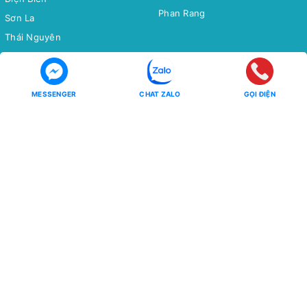
Phan Rang
Sơn La
Thái Nguyên
Bắc Cạn
Yên Tử
MESSENGER
CHAT ZALO
GỌI ĐIỆN
Tour Miền Nam
Tour Quốc tế
Miền Tây
CHÂU Á
Côn Đảo
CHÂU ÂU
CHÂU MỸ - CHÂU ÚC - CHÂU
Phú Quốc
PHI
Hồ Tràm
CHÙM TOUR
CHÙM TOUR
Chùm Tour Miền Bắc Siêu Ưu
Đãi
Đông Bắc - Tây Bắc
Tour Tiết Kiệm
Ưu Đãi Mua Online