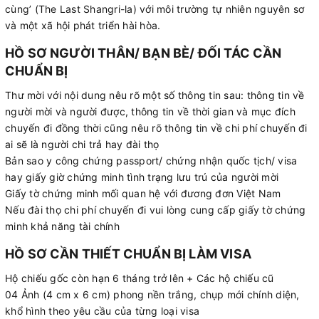
cùng’ (The Last Shangri-la) với môi trường tự nhiên nguyên sơ
và một xã hội phát triển hài hòa.
HỒ SƠ NGƯỜI THÂN/ BẠN BÈ/ ĐỐI TÁC CẦN
CHUẨN BỊ
Thư mời với nội dung nêu rõ một số thông tin sau: thông tin về
người mời và người được, thông tin về thời gian và mục đích
chuyến đi đồng thời cũng nêu rõ thông tin về chi phí chuyến đi
ai sẽ là người chi trả hay đài thọ
Bản sao y công chứng passport/ chứng nhận quốc tịch/ visa
hay giấy giờ chứng minh tình trạng lưu trú của người mời
Giấy tờ chứng minh mối quan hệ với đương đơn Việt Nam
Nếu đài thọ chi phí chuyến đi vui lòng cung cấp giấy tờ chứng
minh khả năng tài chính
HỒ SƠ CẦN THIẾT CHUẨN BỊ LÀM VISA
Hộ chiếu gốc còn hạn 6 tháng trở lên + Các hộ chiếu cũ
04 Ảnh (4 cm x 6 cm) phong nền trắng, chụp mới chính diện,
khổ hình theo yêu cầu của từng loại visa