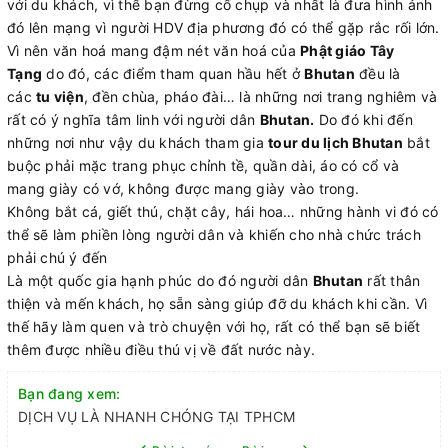
với du khách, vì thế bạn đừng cố chụp và nhất là đưa hình ảnh
đó lên mạng vì người HDV địa phương đó có thể gặp rắc rối lớn.
Vì nên văn hoá mang đậm nét văn hoá của
Phật giáo Tây
Tạng
do đó, các điểm tham quan hầu hết ở
Bhutan
đều là
các
tu viện
, đền chùa, pháo đài… là những nơi trang nghiêm và
rất có ý nghĩa tâm linh với người dân
Bhutan.
Do đó khi đến
những nơi như vậy du khách tham gia
tour du lịch Bhutan
bắt
buộc phải mặc trang phục chỉnh tề, quần dài, áo có cổ và
mang giày có vớ, không được mang giày vào trong.
Không bắt cá, giết thú, chặt cây, hái hoa… những hành vi đó có
thể sẽ làm phiền lòng người dân và khiến cho nhà chức trách
phải chú ý đến
Là một quốc gia hạnh phúc do đó người dân
Bhutan
rất thân
thiện và mến khách, họ sẵn sàng giúp đỡ du khách khi cần. Vì
thế hãy làm quen và trò chuyện với họ, rất có thể bạn sẽ biết
thêm được nhiều điều thú vị về đất nước này.
Bạn đang xem:
DỊCH VỤ LÀ NHANH CHÓNG TẠI TPHCM