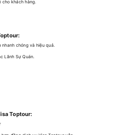
a) cho khách hàng.
Toptour:
n nhanh chóng và hiệu quả.
ặc Lãnh Sự Quán.
isa Toptour:
r