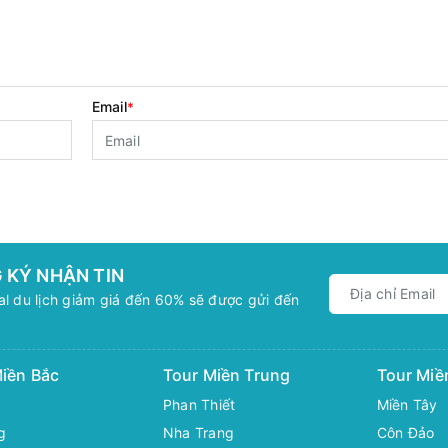
Email
*
 KÝ NHẬN TIN
l du lịch giảm giá đến 60% sẽ được gửi đến
iền Bắc
Tour Miền Trung
Tour Mi
Phan Thiết
Miền Tây
g
Nha Trang
Côn Đảo