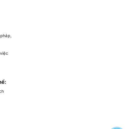
 pháp,
việc
hể:
ch