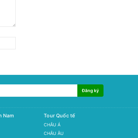
Đăng ký
ền Nam
Tour Quốc tế
CHÂU Á
CHÂU ÂU