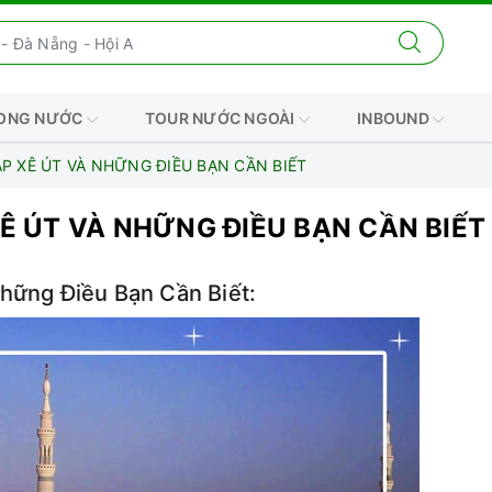
RONG NƯỚC
TOUR NƯỚC NGOÀI
INBOUND
ẬP XÊ ÚT VÀ NHỮNG ĐIỀU BẠN CẦN BIẾT
XÊ ÚT VÀ NHỮNG ĐIỀU BẠN CẦN BIẾT
hững Điều Bạn Cần Biết: