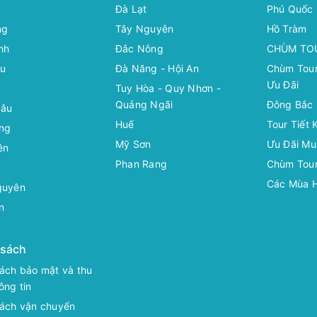
Đà Lạt
Phú Quốc
ng
Tây Nguyên
Hồ Tràm
nh
Đắc Nông
CHÙM TO
âu
Đà Năng - Hội An
Chùm Tour
Ưu Đãi
Tuy Hòa - Quy Nhơn -
Quảng Ngãi
Đông Bắc 
âu
Huế
Tour Tiết 
ng
Mỹ Sơn
Ưu Đãi Mu
ên
Phan Rang
Chùm Tour
Các Mùa 
guyên
n
 sách
ách bảo mật và thu
ông tin
sách vận chuyển