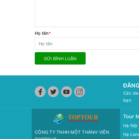
Họ tên
*
GỬI BÌNH LUẬN
ĐĂNG
Các dea
bạn
Tour M
Hà Nội
CÔNG TY TNHH MỘT THÀNH VIÊN
Hạ Lon