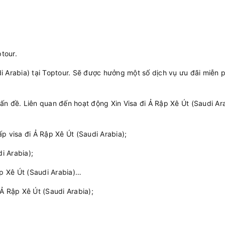
ptour.
i Arabia) tại Toptour. Sẽ được hưởng một số dịch vụ ưu đãi miễn p
ấn đề. Liên quan đến hoạt động Xin Visa đi Ả Rập Xê Út (Saudi Ar
p visa đi Ả Rập Xê Út (Saudi Arabia);
i Arabia);
ập Xê Út (Saudi Arabia)…
i Ả Rập Xê Út (Saudi Arabia);