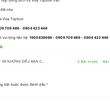
lý hợp đồng dịch vụ Visa Toptour vẫn
 đãi như
a Visa Toptour.
9 709 486 - 0904 423 446
t vui lòng liên hệ:
1900636986 - 0909 709 486 - 0904 423 446
ết
.
DỊCH VỤ LÀM VISA Ả RẬP XÊ ÚT VÀ NHỮNG ĐIỀU BẠN CẦN BIẾT
Bài trước
Bài
ờng bắt buộc được đánh dấu
*