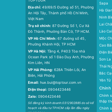
TOPTOUR
Sapa
Địa chỉ:
49/69/5 Đường số 51, Phường
Hà Gia
An Hội Tây, Thành phố Hồ Chí Minh,
Ninh Bì
Việt Nam
Lai Ch
Trụ sở chính:
87 Đường Số 1, Cư Xá
Lào Cai
Đô Thành, Phường Bàn Cờ, TP HCM.
Mộc Ch
VP Hồ Chí Minh:
67 đường số 45,
Phường Khánh Hội, TP HCM
Cao Bằ
VP Hà Nội:
Tầng 4, P403 Tòa nhà
Điện Bi
Ocean Park số 1 Đào Duy Anh, Phường
Sơn La
Kim Liên, HN
Thái N
VP Hải Phòng:
628A Thiên Lôi, An
Bắc Cạ
Biên, Hải Phòng
Yên Tử
Email:
hue.bui@toptour.com.vn
Chính
Điện thoại:
0904423446
Chính s
Zalo:
0904423446
thập th
Số đăng ký kinh doanh:0312902885 do sở kế
hoạch và đầu tư TPHCM cấp lần đầu ngày
Chính 