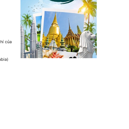
hí của
abia)