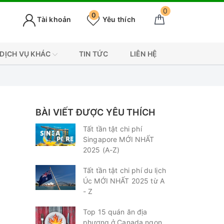
0
0
Tài khoản
Yêu thích
DỊCH VỤ KHÁC
TIN TỨC
LIÊN HỆ
BÀI VIẾT ĐƯỢC YÊU THÍCH
Tất tần tật chi phí
Singapore MỚI NHẤT
2025 (A-Z)
Tất tần tật chi phí du lịch
Úc MỚI NHẤT 2025 từ A
- Z
Top 15 quán ăn địa
phương ở Canada ngon