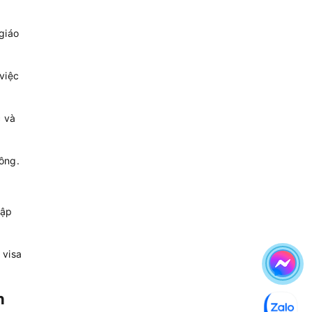
giáo
việc
c và
ồng.
hập
 visa
h