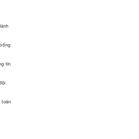
dành
trống
g tin
đội
à toàn