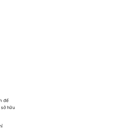
h để
ờ sở hữu
hỉ