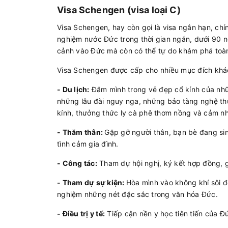
Visa Schengen (visa loại C)
Visa Schengen, hay còn gọi là visa ngắn hạn, chí
nghiệm nước Đức trong thời gian ngắn, dưới 90 
cảnh vào Đức mà còn có thể tự do khám phá toà
Visa Schengen được cấp cho nhiều mục đích khác
- Du lịch:
Đắm mình trong vẻ đẹp cổ kính của nhữn
những lâu đài nguy nga, những bảo tàng nghệ thu
kính, thưởng thức ly cà phê thơm nồng và cảm n
- Thăm thân:
Gặp gỡ người thân, bạn bè đang sin
tình cảm gia đình.
- Công tác:
Tham dự hội nghị, ký kết hợp đồng, g
- Tham dự sự kiện:
Hòa mình vào không khí sôi độ
nghiệm những nét đặc sắc trong văn hóa Đức.
- Điều trị y tế:
Tiếp cận nền y học tiên tiến của Đứ