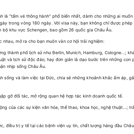
nh là "tấm vé thông hành" phổ biến nhất, dành cho những ai muốn 
ngày trong vòng 180 ngày. Với visa này, bạn không chỉ được phép
n bộ khu vực Schengen, bao gồm 26 quốc gia Châu Âu.
 nhau, mở ra cho bạn muôn vàn cơ hội trải nghiệm:
g thành phố lịch sử như Berlin, Munich, Hamburg, Cologne...; k
ật và lịch sử độc đáo; hay đơn giản là dạo bước trên những con 
hận nhịp sống Châu Âu.
h sống và làm việc tại Đức, chia sẻ những khoảnh khắc ấm áp, gắ
ặp gỡ đối tác, mở rộng quan hệ hợp tác kinh doanh quốc tế.
ng của các sự kiện văn hóa, thể thao, khoa học, nghệ thuật...; trả
c, điều trị y tế tại các bệnh viện uy tín, chất lượng hàng đầu Châu