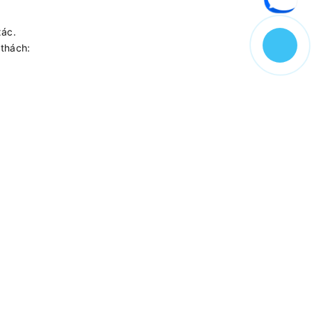
xác.
 thách: