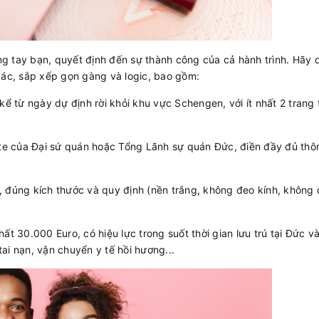
rong tay bạn, quyết định đến sự thành công của cả hành trình. Hãy 
xác, sắp xếp gọn gàng và logic, bao gồm:
kể từ ngày dự định rời khỏi khu vực Schengen, với ít nhất 2 trang 
ite của Đại sứ quán hoặc Tổng Lãnh sự quán Đức, điền đầy đủ thôn
 đúng kích thước và quy định (nền trắng, không đeo kính, không 
 nhất 30.000 Euro, có hiệu lực trong suốt thời gian lưu trú tại Đức v
ai nạn, vận chuyển y tế hồi hương...