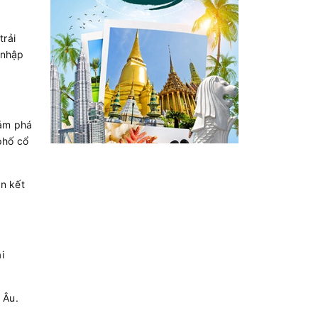
trải
 nhập
hám phá
phố cổ
n kết
i
 Âu.