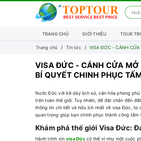
TRANG CHỦ
GIỚI THIỆU
TOUR T
Trang chủ
Tin tức
VISA ĐỨC - CÁNH CỬA
VISA ĐỨC - CÁNH CỬA MỞ
BÍ QUYẾT CHINH PHỤC TẤ
Nước Đức với bề dày lịch sử, văn hóa phong phú 
trên toàn thế giới. Tuy nhiên, để đặt chân đến đ
thông tin chi tiết và hữu ích nhất về visa Đức, từ
quan trọng giúp bạn chinh phục thành công tấm
Khám phá thế giới Visa Đức: Đ
Hành trình xin
visa Đức
có thể ví như một cuộc ph