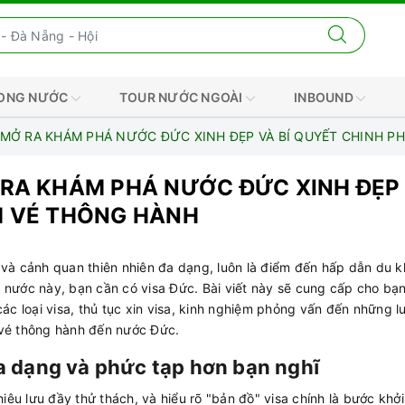
RONG NƯỚC
TOUR NƯỚC NGOÀI
INBOUND
 MỞ RA KHÁM PHÁ NƯỚC ĐỨC XINH ĐẸP VÀ BÍ QUYẾT CHINH P
 RA KHÁM PHÁ NƯỚC ĐỨC XINH ĐẸP
M VÉ THÔNG HÀNH
và cảnh quan thiên nhiên đa dạng, luôn là điểm đến hấp dẫn du 
ất nước này, bạn cần có visa Đức. Bài viết này sẽ cung cấp cho b
 các loại visa, thủ tục xin visa, kinh nghiệm phỏng vấn đến những l
 vé thông hành đến nước Đức.
a dạng và phức tạp hơn bạn nghĩ
iêu lưu đầy thử thách, và hiểu rõ "bản đồ" visa chính là bước khở