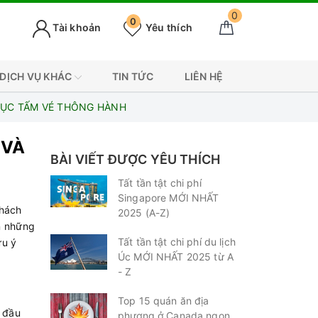
0
0
Tài khoản
Yêu thích
DỊCH VỤ KHÁC
TIN TỨC
LIÊN HỆ
HỤC TẤM VÉ THÔNG HÀNH
 VÀ
BÀI VIẾT ĐƯỢC YÊU THÍCH
Tất tần tật chi phí
Singapore MỚI NHẤT
khách
2025 (A-Z)
ạn những
Tất tần tật chi phí du lịch
ưu ý
Úc MỚI NHẤT 2025 từ A
- Z
Top 15 quán ăn địa
i đầu
phương ở Canada ngon