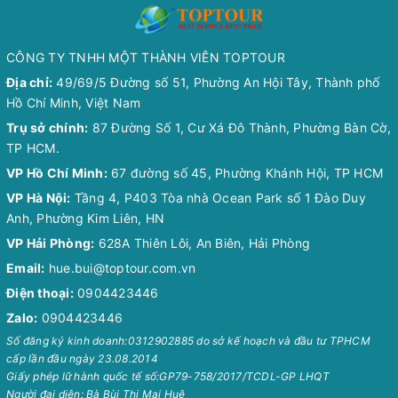
CÔNG TY TNHH MỘT THÀNH VIÊN TOPTOUR
Địa chỉ:
49/69/5 Đường số 51, Phường An Hội Tây, Thành phố
Hồ Chí Minh, Việt Nam
Trụ sở chính:
87 Đường Số 1, Cư Xá Đô Thành, Phường Bàn Cờ,
TP HCM.
VP Hồ Chí Minh:
67 đường số 45, Phường Khánh Hội, TP HCM
VP Hà Nội:
Tầng 4, P403 Tòa nhà Ocean Park số 1 Đào Duy
Anh, Phường Kim Liên, HN
VP Hải Phòng:
628A Thiên Lôi, An Biên, Hải Phòng
Email:
hue.bui@toptour.com.vn
Điện thoại:
0904423446
Zalo:
0904423446
Số đăng ký kinh doanh:0312902885 do sở kế hoạch và đầu tư TPHCM
cấp lần đầu ngày 23.08.2014
Giấy phép lữ hành quốc tế số:GP79-758/2017/TCDL-GP LHQT
Người đại diện: Bà Bùi Thị Mai Huệ