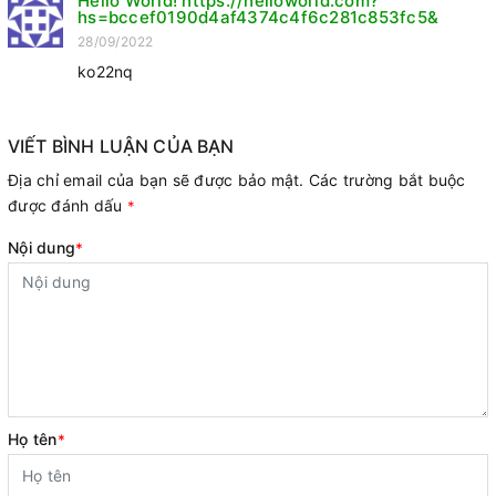
Hello World! https://helloworld.com?
hs=bccef0190d4af4374c4f6c281c853fc5&
28/09/2022
ko22nq
VIẾT BÌNH LUẬN CỦA BẠN
Địa chỉ email của bạn sẽ được bảo mật. Các trường bắt buộc
được đánh dấu
*
Nội dung
*
Họ tên
*