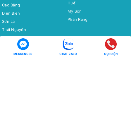
Huế
Cao Bằng
Mỹ Sơn
Điện Biên
Phan Rang
Sơn La
Thái Nguyên
Bắc Cạn
Yên Tử
MESSENGER
CHAT ZALO
GỌI ĐIỆN
Tour Miền Nam
Tour Quốc tế
Miền Tây
CHÂU Á
Côn Đảo
CHÂU ÂU
CHÂU MỸ - CHÂU ÚC - CHÂU
Phú Quốc
PHI
Hồ Tràm
CHÙM TOUR
CHÙM TOUR
Chùm Tour Miền Bắc Siêu Ưu
Đãi
Đông Bắc - Tây Bắc
Tour Tiết Kiệm