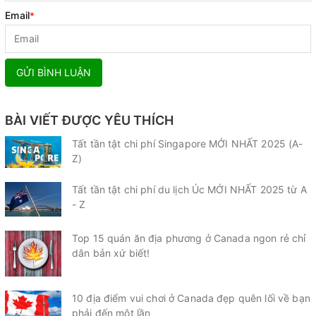
Email
*
GỬI BÌNH LUẬN
BÀI VIẾT ĐƯỢC YÊU THÍCH
Tất tần tật chi phí Singapore MỚI NHẤT 2025 (A-
Z)
Tất tần tật chi phí du lịch Úc MỚI NHẤT 2025 từ A
- Z
Top 15 quán ăn địa phương ở Canada ngon rẻ chỉ
dân bản xứ biết!
10 địa điểm vui chơi ở Canada đẹp quên lối về bạn
phải đến một lần