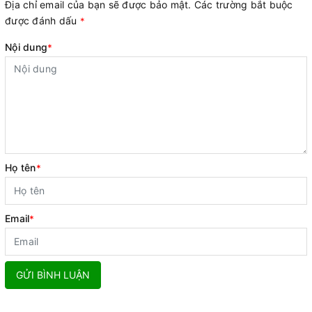
Địa chỉ email của bạn sẽ được bảo mật. Các trường bắt buộc
được đánh dấu
*
Nội dung
*
Họ tên
*
Email
*
GỬI BÌNH LUẬN