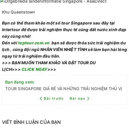
Khu Queenstown
Bạn có thể tham khảo một số tour Singapore sau đây tại
Intertour để được trải nghiệm thực tế cùng đất nước xinh đẹp
này cùng nhé!
Đến với
toptour.com.vn
bạn sẽ được thỏa sức trải nghiệm du
lịch , cùng đội ngũ NHÂN VIÊN NHIỆT TÌNH sẽ làm bạn hài lòng
ngay từ trải nghiệm đầu tiên.
>>> BẠN MUỐN THAM KHẢO VÀ ĐẶT TOUR DU
LỊCH>>>
CLICK NGAY
>>>
Bạn đang xem:
TOUR SINGAPORE GIÁ RẺ VÀ NHỮNG TRẢI NGHIỆM THÚ VỊ
Bài trước
Bài sau
VIẾT BÌNH LUẬN CỦA BẠN