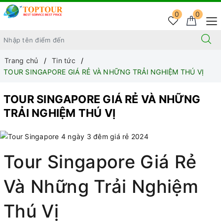
0
0
Trang chủ
Tin tức
TOUR SINGAPORE GIÁ RẺ VÀ NHỮNG TRẢI NGHIỆM THÚ VỊ
TOUR SINGAPORE GIÁ RẺ VÀ NHỮNG
TRẢI NGHIỆM THÚ VỊ
Tour Singapore Giá Rẻ
Và Những Trải Nghiệm
Thú Vị