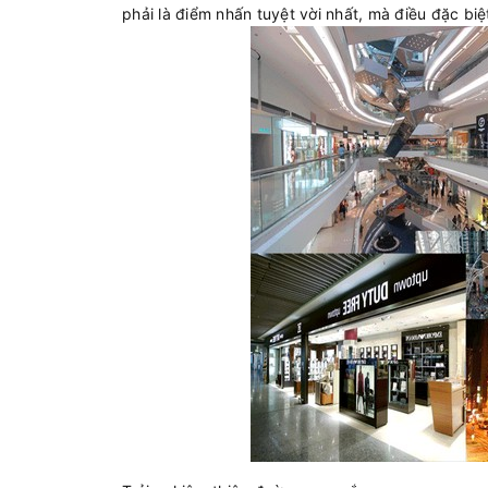
phải là điểm nhấn tuyệt vời nhất, mà điều đặc bi