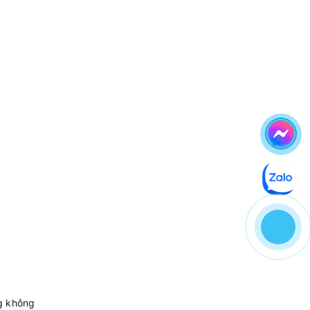
ng không