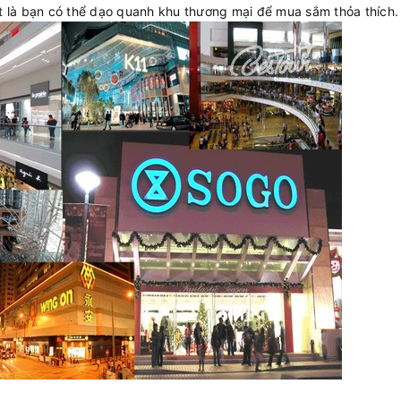
ệt là bạn có thể dạo quanh khu thương mại để mua sắm thỏa thích.