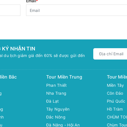
Email
*
 KÝ NHẬN TIN
l du lịch giảm giá đến 60% sẽ được gửi đến
iền Bắc
Tour Miền Trung
Tour Mi
Phan Thiết
Miền Tây
g
Nha Trang
Côn Đảo
Đà Lạt
Phú Quốc
ng
Tây Nguyên
Hồ Tràm
nh
Đắc Nông
CHÙM TO
âu
Đà Năng - Hội An
Chùm Tour