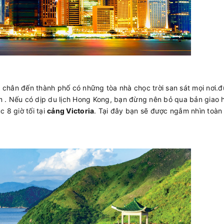
 chân đến thành phố có những tòa nhà chọc trời san sát mọi nơi.
m . Nếu có dịp du lịch Hong Kong, bạn đừng nên bỏ qua bản giao
 8 giờ tối tại
cảng Victoria
. Tại đây bạn sẽ được ngắm nhìn toàn