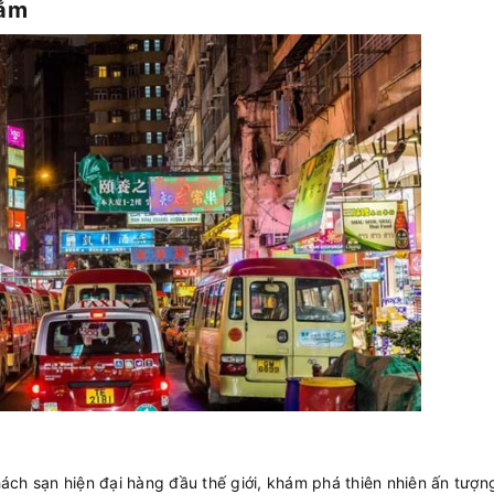
sắm
ách sạn hiện đại hàng đầu thế giới, khám phá thiên nhiên ấn tượ