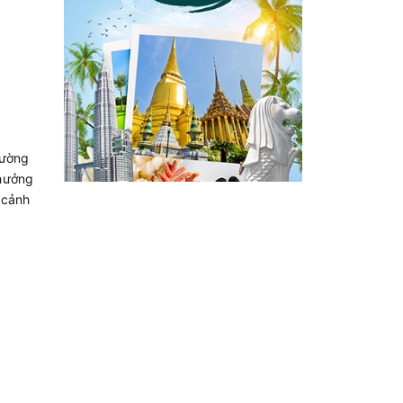
đường
 hưởng
 cảnh