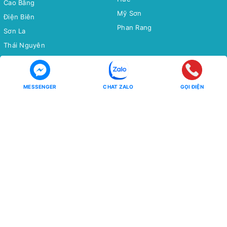
Cao Bằng
Mỹ Sơn
Điện Biên
Phan Rang
Sơn La
Thái Nguyên
Bắc Cạn
Yên Tử
MESSENGER
CHAT ZALO
GỌI ĐIỆN
Tour Miền Nam
Tour Quốc tế
Miền Tây
CHÂU Á
Côn Đảo
CHÂU ÂU
CHÂU MỸ - CHÂU ÚC - CHÂU
Phú Quốc
PHI
Hồ Tràm
CHÙM TOUR
CHÙM TOUR
Chùm Tour Miền Bắc Siêu Ưu
Đãi
Đông Bắc - Tây Bắc
Tour Tiết Kiệm