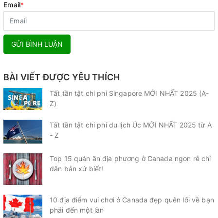
Email
*
GỬI BÌNH LUẬN
BÀI VIẾT ĐƯỢC YÊU THÍCH
Tất tần tật chi phí Singapore MỚI NHẤT 2025 (A-
Z)
Tất tần tật chi phí du lịch Úc MỚI NHẤT 2025 từ A
- Z
Top 15 quán ăn địa phương ở Canada ngon rẻ chỉ
dân bản xứ biết!
10 địa điểm vui chơi ở Canada đẹp quên lối về bạn
phải đến một lần