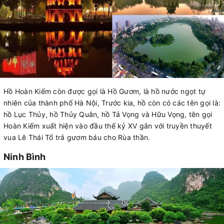
Hồ Hoàn Kiếm còn được gọi là Hồ Gươm, là hồ nước ngọt tự
nhiên của thành phố Hà Nội, Trước kia, hồ còn có các tên gọi là:
hồ Lục Thủy, hồ Thủy Quân, hồ Tả Vọng và Hữu Vọng, tên gọi
Hoàn Kiếm xuất hiện vào đầu thế kỷ XV gắn với truyền thuyết
vua Lê Thái Tổ trả gươm báu cho Rùa thần.
Ninh Bình