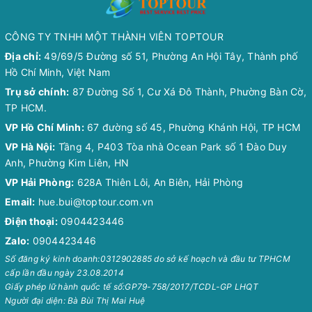
CÔNG TY TNHH MỘT THÀNH VIÊN TOPTOUR
Địa chỉ:
49/69/5 Đường số 51, Phường An Hội Tây, Thành phố
Hồ Chí Minh, Việt Nam
Trụ sở chính:
87 Đường Số 1, Cư Xá Đô Thành, Phường Bàn Cờ,
TP HCM.
VP Hồ Chí Minh:
67 đường số 45, Phường Khánh Hội, TP HCM
VP Hà Nội:
Tầng 4, P403 Tòa nhà Ocean Park số 1 Đào Duy
Anh, Phường Kim Liên, HN
VP Hải Phòng:
628A Thiên Lôi, An Biên, Hải Phòng
Email:
hue.bui@toptour.com.vn
Điện thoại:
0904423446
Zalo:
0904423446
Số đăng ký kinh doanh:0312902885 do sở kế hoạch và đầu tư TPHCM
cấp lần đầu ngày 23.08.2014
Giấy phép lữ hành quốc tế số:GP79-758/2017/TCDL-GP LHQT
Người đại diện: Bà Bùi Thị Mai Huệ