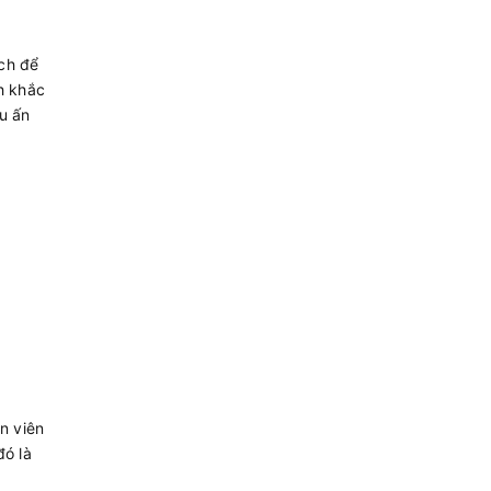
ách để
h khắc
u ấn
ân viên
đó là