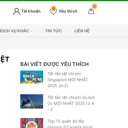
0
0
Tài khoản
Yêu thích
DỊCH VỤ KHÁC
TIN TỨC
LIÊN HỆ
IỆT
BÀI VIẾT ĐƯỢC YÊU THÍCH
Tất tần tật chi phí
Singapore MỚI NHẤT
2025 (A-Z)
Tất tần tật chi phí du lịch
Úc MỚI NHẤT 2025 từ A
- Z
Top 15 quán ăn địa
phương ở Canada ngon