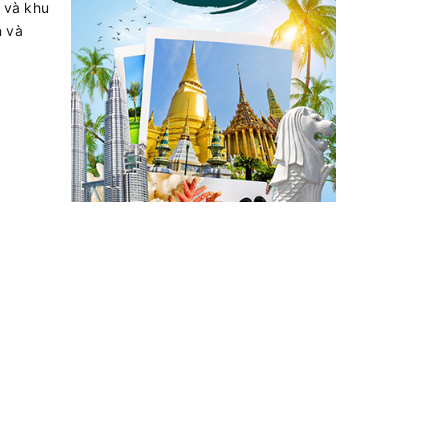
c và khu
n và