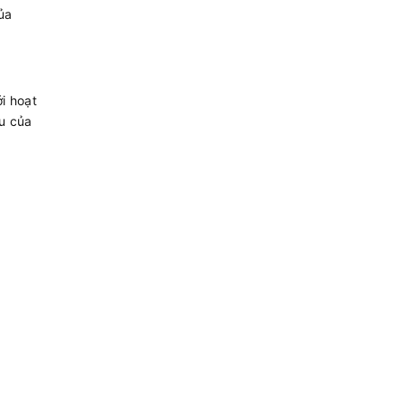
ủa
ới hoạt
u của