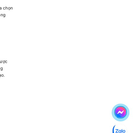
ựa chọn
òng
được
ng
ạo.