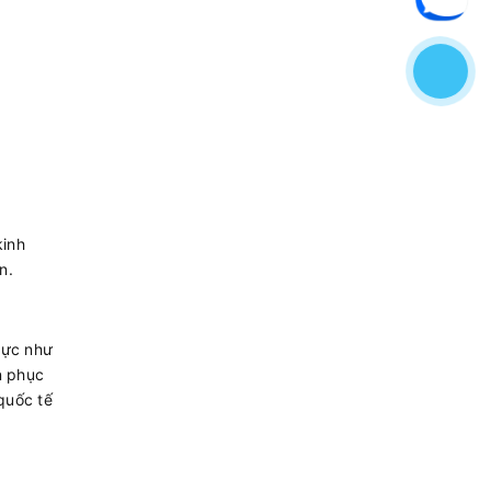
kinh
n.
 vực như
n phục
quốc tế