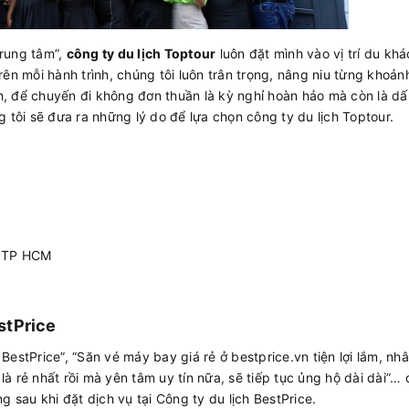
trung tâm”,
công ty du lịch Toptour
luôn đặt mình vào vị trí du kh
rên mỗi hành trình, chúng tôi luôn trân trọng, nâng niu từng khoản
, để chuyến đi không đơn thuần là kỳ nghỉ hoàn hảo mà còn là dấ
 tôi sẽ đưa ra những lý do để lựa chọn công ty du lịch Toptour.
, TP HCM
stPrice
h BestPrice”, “Săn vé máy bay giá rẻ ở bestprice.vn tiện lợi lắm, nh
 là rẻ nhất rồi mà yên tâm uy tín nữa, sẽ tiếp tục ủng hộ dài dài”… 
g sau khi đặt dịch vụ tại Công ty du lịch BestPrice.