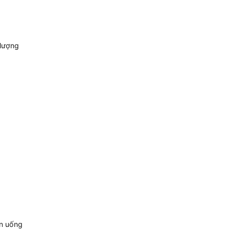
 lượng
ăn uống