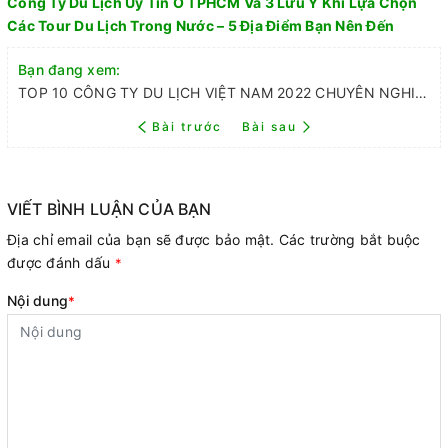
Công Ty Du Lịch Uy Tín Ở TPHCM Và 3 Lưu Ý Khi Lựa Chọn
Các Tour Du Lịch Trong Nước – 5 Địa Điểm Bạn Nên Đến
Bạn đang xem:
TOP 10 CÔNG TY DU LỊCH VIỆT NAM 2022 CHUYÊN NGHIỆP TẠI TPHCM
Bài trước
Bài sau
VIẾT BÌNH LUẬN CỦA BẠN
Địa chỉ email của bạn sẽ được bảo mật. Các trường bắt buộc
được đánh dấu
*
Nội dung
*