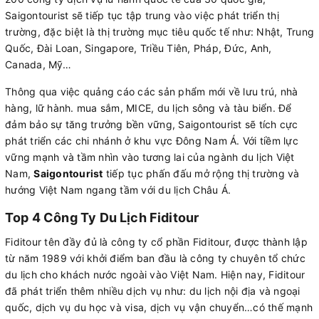
Saigontourist sẽ tiếp tục tập trung vào việc phát triển thị
trường, đặc biệt là thị trường mục tiêu quốc tế như: Nhật, Trung
Quốc, Đài Loan, Singapore, Triều Tiên, Pháp, Đức, Anh,
Canada, Mỹ…
Thông qua việc quảng cáo các sản phẩm mới về lưu trú, nhà
hàng, lữ hành. mua sắm, MICE, du lịch sông và tàu biển. Để
đảm bảo sự tăng trưởng bền vững, Saigontourist sẽ tích cực
phát triển các chi nhánh ở khu vực Đông Nam Á. Với tiềm lực
vững mạnh và tầm nhìn vào tương lai của ngành du lịch Việt
Nam,
Saigontourist
tiếp tục phấn đấu mở rộng thị trường và
hướng Việt Nam ngang tầm với du lịch Châu Á.
Top 4 Công Ty Du Lịch Fiditour
Fiditour tên đầy đủ là công ty cổ phần Fiditour, được thành lập
từ năm 1989 với khởi điểm ban đầu là công ty chuyên tổ chức
du lịch cho khách nước ngoài vào Việt Nam. Hiện nay, Fiditour
đã phát triển thêm nhiều dịch vụ như: du lịch nội địa và ngoại
quốc, dịch vụ du học và visa, dịch vụ vận chuyển…có thế mạnh