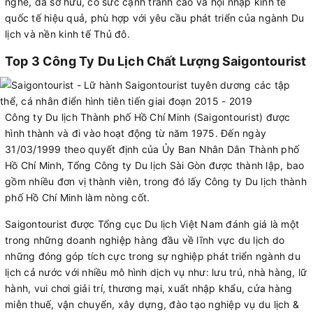
nghề, đa sở hữu, có sức cạnh tranh cao và hội nhập kinh tế
quốc tế hiệu quả, phù hợp với yêu cầu phát triển của ngành Du
lịch và nền kinh tế Thủ đô.
Top 3 Công Ty Du Lịch Chất Lượng Saigontourist
Công ty Du lịch Thành phố Hồ Chí Minh (Saigontourist) được
hình thành và đi vào hoạt động từ năm 1975. Đến ngày
31/03/1999 theo quyết định của Ủy Ban Nhân Dân Thành phố
Hồ Chí Minh, Tổng Công ty Du lịch Sài Gòn được thành lập, bao
gồm nhiều đơn vị thành viên, trong đó lấy Công ty Du lịch thành
phố Hồ Chí Minh làm nòng cốt.
Saigontourist được Tổng cục Du lịch Việt Nam đánh giá là một
trong những doanh nghiệp hàng đầu về lĩnh vực du lịch do
những đóng góp tích cực trong sự nghiệp phát triển ngành du
lịch cả nước với nhiều mô hình dịch vụ như: lưu trú, nhà hàng, lữ
hành, vui chơi giải trí, thương mại, xuất nhập khẩu, cửa hàng
miễn thuế, vận chuyển, xây dựng, đào tạo nghiệp vụ du lịch &