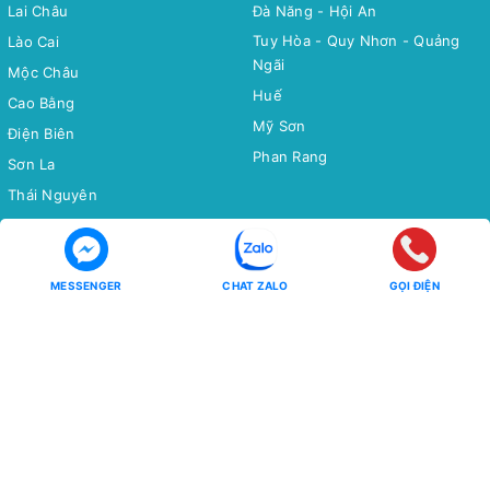
Lai Châu
Đà Năng - Hội An
Tuy Hòa - Quy Nhơn - Quảng
Lào Cai
Ngãi
Mộc Châu
Huế
Cao Bằng
Mỹ Sơn
Điện Biên
Phan Rang
Sơn La
Thái Nguyên
Bắc Cạn
Yên Tử
MESSENGER
CHAT ZALO
GỌI ĐIỆN
Tour Miền Nam
Tour Quốc tế
Miền Tây
CHÂU Á
Côn Đảo
CHÂU ÂU
CHÂU MỸ - CHÂU ÚC - CHÂU
Phú Quốc
PHI
Hồ Tràm
CHÙM TOUR
CHÙM TOUR
Chùm Tour Miền Bắc Siêu Ưu