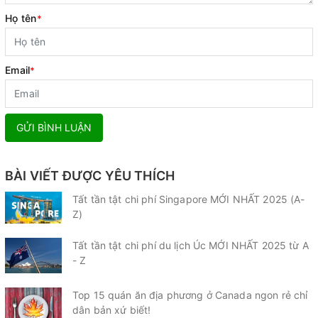
Họ tên
*
Email
*
GỬI BÌNH LUẬN
BÀI VIẾT ĐƯỢC YÊU THÍCH
Tất tần tật chi phí Singapore MỚI NHẤT 2025 (A-
Z)
Tất tần tật chi phí du lịch Úc MỚI NHẤT 2025 từ A
- Z
Top 15 quán ăn địa phương ở Canada ngon rẻ chỉ
dân bản xứ biết!