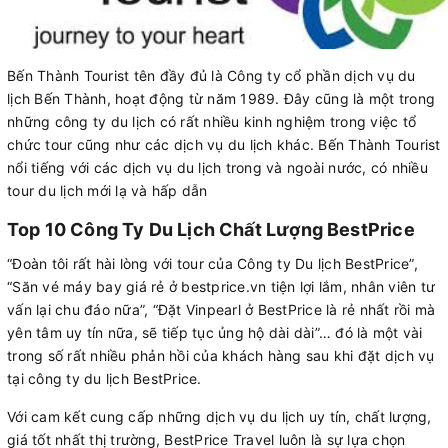
Bến Thành Tourist tên đầy đủ là Công ty cổ phần dịch vụ du
lịch Bến Thành, hoạt động từ năm 1989. Đây cũng là một trong
những công ty du lịch có rất nhiều kinh nghiệm trong việc tổ
chức tour cũng như các dịch vụ du lịch khác. Bến Thành Tourist
nổi tiếng với các dịch vụ du lịch trong và ngoài nước, có nhiều
tour du lịch mới lạ và hấp dẫn
Top 10 Công Ty Du Lịch Chất Lượng BestPrice
“Đoàn tôi rất hài lòng với tour của Công ty Du lịch BestPrice”,
“Săn vé máy bay giá rẻ ở bestprice.vn tiện lợi lắm, nhân viên tư
vấn lại chu đáo nữa”, “Đặt Vinpearl ở BestPrice là rẻ nhất rồi mà
yên tâm uy tín nữa, sẽ tiếp tục ủng hộ dài dài”… đó là một vài
trong số rất nhiều phản hồi của khách hàng sau khi đặt dịch vụ
tại công ty du lịch BestPrice.
Với cam kết cung cấp những dịch vụ du lịch uy tín, chất lượng,
giá tốt nhất thị trường, BestPrice Travel luôn là sự lựa chọn