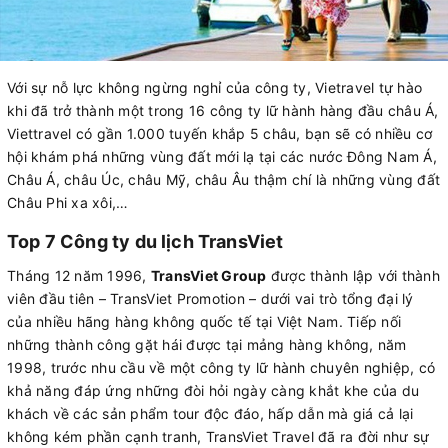
Với sự nỗ lực không ngừng nghỉ của công ty, Vietravel tự hào
khi đã trở thành một trong 16 công ty lữ hành hàng đầu châu Á,
Viettravel có gần 1.000 tuyến khắp 5 châu, bạn sẽ có nhiều cơ
hội khám phá những vùng đất mới lạ tại các nước Đông Nam Á,
Châu Á, châu Úc, châu Mỹ, châu Âu thậm chí là những vùng đất
Châu Phi xa xôi,…
Top 7 Công ty du lịch TransViet
Tháng 12 năm 1996,
TransViet Group
được thành lập với thành
viên đầu tiên – TransViet Promotion – dưới vai trò tổng đại lý
của nhiều hãng hàng không quốc tế tại Việt Nam. Tiếp nối
những thành công gặt hái được tại mảng hàng không, năm
1998, trước nhu cầu về một công ty lữ hành chuyên nghiệp, có
khả năng đáp ứng những đòi hỏi ngày càng khắt khe của du
khách về các sản phẩm tour độc đáo, hấp dẫn mà giá cả lại
không kém phần cạnh tranh, TransViet Travel đã ra đời như sự