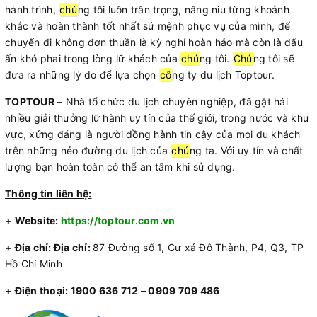
hành trình,
chú
ng tôi luôn trân trọng, nâng niu từng khoảnh
khắc và hoàn thành tốt nhất sứ mệnh phục vụ của mình, để
chuyến đi không đơn thuần là kỳ nghỉ hoàn hảo mà còn là dấu
ấn khó phai trong lòng lữ khách của
chú
ng tôi.
Chú
ng tôi sẽ
đưa ra những lý do để lựa chọn
cô
ng ty du lịch Toptour.
TOPTOUR
– Nhà tổ chức du lịch chuyên nghiệp, đã gặt hái
nhiều giải thưởng lữ hành uy tín của thế giới, trong nước và khu
vực, xứng đáng là người đồng hành tin cậy của mọi du khách
trên những nẻo đường du lịch của
chú
ng ta. Với uy tín và chất
lượng bạn hoàn toàn có thể an tâm khi sử dụng.
Thông tin liên hệ:
+ Website:
https://toptour.com.vn
+ Địa chỉ:
Địa chỉ:
87 Đường số 1, Cư xá Đô Thành, P4, Q3, TP
Hồ Chí Minh
+ Điện thoại: 1900 636 712 – 0909 709 486