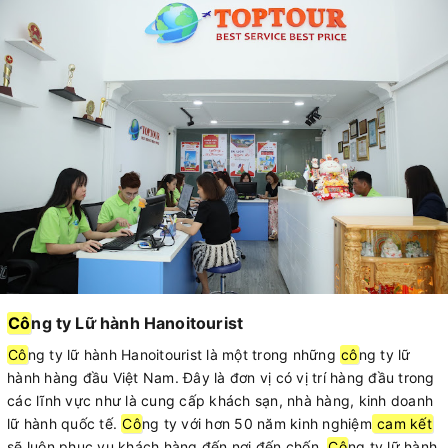
Cô
ng ty Lữ hành Hanoitourist
Cô
ng ty lữ hành Hanoitourist là một trong những
cô
ng ty lữ
hành hàng đầu Việt Nam. Đây là đơn vị có vị trí hàng đầu trong
các lĩnh vực như là cung cấp khách sạn, nhà hàng, kinh doanh
lữ hành quốc tế.
Cô
ng ty với hơn 50 năm kinh nghiệm
cam kết
sẽ luôn phục vụ khách hàng đến nơi đến chốn.
Cô
ng ty lữ hành