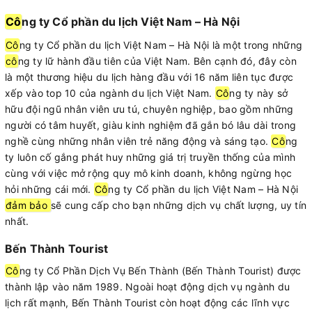
Cô
ng ty Cổ phần du lịch Việt Nam – Hà Nội
Cô
ng ty Cổ phần du lịch Việt Nam – Hà Nội là một trong những
cô
ng ty lữ hành đầu tiên của Việt Nam. Bên cạnh đó, đây còn
là một thương hiệu du lịch hàng đầu với 16 năm liên tục được
xếp vào top 10 của ngành du lịch Việt Nam.
Cô
ng ty này sở
hữu đội ngũ nhân viên ưu tú, chuyên nghiệp, bao gồm những
người có tâm huyết, giàu kinh nghiệm đã gắn bó lâu dài trong
nghề cùng những nhân viên trẻ năng động và sáng tạo.
Cô
ng
ty luôn cố gắng phát huy những giá trị truyền thống của mình
cùng với việc mở rộng quy mô kinh doanh, không ngừng học
hỏi những cái mới.
Cô
ng ty Cổ phần du lịch Việt Nam – Hà Nội
đảm bảo
sẽ cung cấp cho bạn những dịch vụ chất lượng, uy tín
nhất.
Bến Thành Tourist
Cô
ng ty Cổ Phần Dịch Vụ Bến Thành (Bến Thành Tourist) được
thành lập vào năm 1989. Ngoài hoạt động dịch vụ ngành du
lịch rất mạnh, Bến Thành Tourist còn hoạt động các lĩnh vực