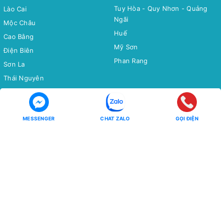
Tuy Hòa - Quy Nhơn - Quảng
Lào Cai
Ngãi
Mộc Châu
Huế
Cao Bằng
Mỹ Sơn
Điện Biên
Phan Rang
Sơn La
Thái Nguyên
Bắc Cạn
Yên Tử
MESSENGER
CHAT ZALO
GỌI ĐIỆN
Tour Miền Nam
Tour Quốc tế
Miền Tây
CHÂU Á
Côn Đảo
CHÂU ÂU
CHÂU MỸ - CHÂU ÚC - CHÂU
Phú Quốc
PHI
Hồ Tràm
CHÙM TOUR
CHÙM TOUR
Chùm Tour Miền Bắc Siêu Ưu
Đãi