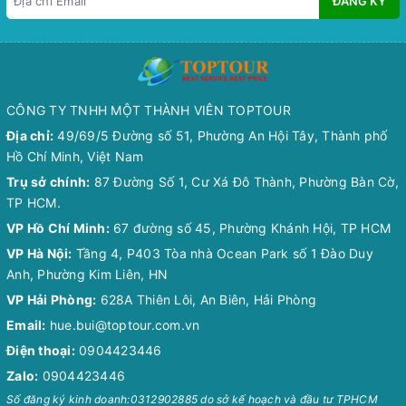
ĐĂNG KÝ
CÔNG TY TNHH MỘT THÀNH VIÊN TOPTOUR
Địa chỉ:
49/69/5 Đường số 51, Phường An Hội Tây, Thành phố
Hồ Chí Minh, Việt Nam
Trụ sở chính:
87 Đường Số 1, Cư Xá Đô Thành, Phường Bàn Cờ,
TP HCM.
VP Hồ Chí Minh:
67 đường số 45, Phường Khánh Hội, TP HCM
VP Hà Nội:
Tầng 4, P403 Tòa nhà Ocean Park số 1 Đào Duy
Anh, Phường Kim Liên, HN
VP Hải Phòng:
628A Thiên Lôi, An Biên, Hải Phòng
Email:
hue.bui@toptour.com.vn
Điện thoại:
0904423446
Zalo:
0904423446
Số đăng ký kinh doanh:0312902885 do sở kế hoạch và đầu tư TPHCM