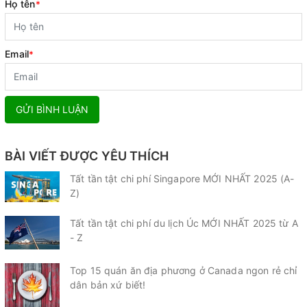
Họ tên
*
Email
*
GỬI BÌNH LUẬN
BÀI VIẾT ĐƯỢC YÊU THÍCH
Tất tần tật chi phí Singapore MỚI NHẤT 2025 (A-
Z)
Tất tần tật chi phí du lịch Úc MỚI NHẤT 2025 từ A
- Z
Top 15 quán ăn địa phương ở Canada ngon rẻ chỉ
dân bản xứ biết!