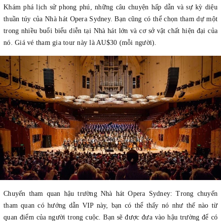
Khám phá lịch sử phong phú, những câu chuyện hấp dẫn và sự kỳ diệu
thuần túy của Nhà hát Opera Sydney. Bạn cũng có thể chọn tham dự một
trong nhiều buổi biểu diễn tại Nhà hát lớn và cơ sở vật chất hiện đại của
nó. Giá vé tham gia tour này là AU$30 (mỗi người).
Chuyến tham quan hậu trường Nhà hát Opera Sydney: Trong chuyến
tham quan có hướng dẫn VIP này, bạn có thể thấy nó như thế nào từ
quan điểm của người trong cuộc. Bạn sẽ được đưa vào hậu trường để có