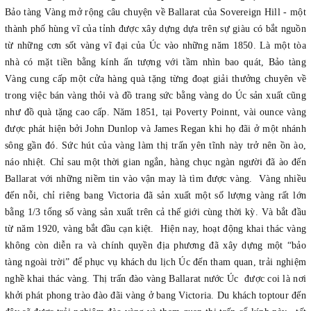
Bảo tàng Vàng mở rộng câu chuyện về Ballarat của Sovereign Hill - một
thành phố hùng vĩ của tỉnh được xây dựng dựa trên sự giàu có bắt nguồn
từ những cơn sốt vàng vĩ đại của Úc vào những năm 1850. Là một tòa
nhà có mặt tiền bằng kính ấn tượng với tầm nhìn bao quát, Bảo tàng
Vàng cung cấp một cửa hàng quà tặng từng đoạt giải thưởng chuyên về
trong việc bán vàng thỏi và đồ trang sức bằng vàng do Úc sản xuất cũng
như đồ quà tặng cao cấp. Năm 1851, tại Poverty Poinnt, vài ounce vàng
được phát hiện bởi John Dunlop và James Regan khi họ đãi ở một nhánh
sông gần đó. Sức hút của vàng làm thị trấn yên tĩnh này trở nên ồn ào,
náo nhiệt. Chỉ sau một thời gian ngắn, hàng chục ngàn người đã ào đến
Ballarat với những niềm tin vào vận may là tìm được vàng. Vàng nhiều
đến nỗi, chỉ riêng bang Victoria đã sản xuất một số lượng vàng rất lớn
bằng 1/3 tổng số vàng sản xuất trên cả thế giới cùng thời kỳ. Và bắt đầu
từ năm 1920, vàng bắt đầu cạn kiệt. Hiện nay, hoạt động khai thác vàng
không còn diễn ra và chính quyền địa phương đã xây dựng một “bảo
tàng ngoài trời” để phục vụ khách du lịch Úc đến tham quan, trải nghiệm
nghề khai thác vàng. Thị trấn đào vàng Ballarat nước Úc được coi là nơi
khởi phát phong trào đào đãi vàng ở bang Victoria. Du khách toptour đến