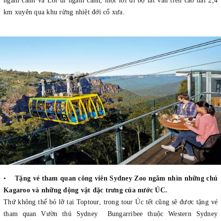
ngắm cảnh và Lối đi ngắm cảnh, một lối đi bộ lát ván trên cao dài 2,4
km xuyên qua khu rừng nhiệt đới cổ xưa.
•
Tặng vé tham quan công viên Sydney Zoo ngắm nhìn những chú
Kagaroo và những động vật đặc trưng của nước ÚC.
Thứ không thể bỏ lỡ tại Toptour, trong tour Úc tết cũng sẽ được tặng vé
tham quan Vườn thú Sydney Bungarribee thuộc Western Sydney