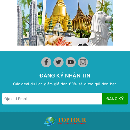
ĐĂNG KÝ NHẬN TIN
Các deal du lịch giảm giá đến 60% sẽ được gửi đến bạn
ĐĂNG KÝ