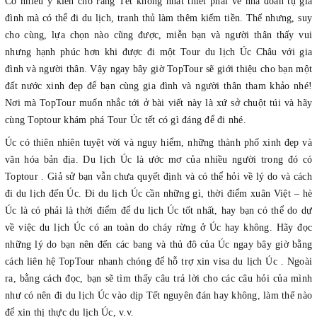
Có nhiều ý kiến cho rằng
Tết
không nhất thiết phải về nhà đoàn tụ gia
đình mà có thể đi
du lịch
, tranh thủ làm thêm kiếm tiền. Thế nhưng, suy
cho cùng, lựa chọn nào cũng được, miễn bạn và người thân thấy vui
nhưng hạnh phúc hơn khi được đi một Tour du lịch
Úc Châu
với gia
đình
và
người thân. Vậy ngay bây giờ TopTour sẽ giới thiệu cho bạn một
đất nước xinh đẹp để bạn cùng gia đình và người thân tham khảo nhé!
Nơi mà TopTour muốn nhắc tới ở bài viết này là
xứ sở chuột túi
và hãy
cùng Toptour khám phá
Tour
Úc
tết
có gì đáng để đi nhé.
Úc có thiên nhiên tuyệt vời và nguy hiểm, những thành phố xinh đẹp và
văn hóa bản địa. Du lịch Úc là ước mơ của nhiều người trong đó có
Toptour . Giả sử bạn vẫn chưa quyết định và có thể hỏi về lý do và cách
đi du lịch đến Úc. Đi du lịch Úc cần những gì, thời điểm xuân Việt – hè
Úc là có phải là thời điểm để du lịch Úc tốt nhất, hay bạn có thể do dự
về việc du lịch Úc có an toàn do cháy rừng ở Úc hay không. Hãy đọc
những lý do bạn nên đến các bang và thủ đô của Úc ngay bây giờ bằng
cách liên hệ TopTour nhanh chóng để hỗ trợ xin
visa du lịch Úc
. Ngoài
ra, bằng cách đọc, bạn sẽ tìm thấy câu trả lời cho các câu hỏi của mình
như có nên đi du lịch Úc vào dịp Tết nguyên đán hay không, làm thế nào
để xin thị thực du lịch Úc, v.v.