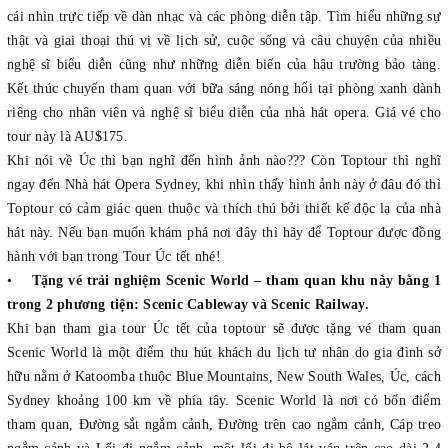
cái nhìn trực tiếp về dàn nhạc và các phòng diễn tập. Tìm hiểu những sự
thật và giai thoại thú vị về lịch sử, cuộc sống và câu chuyện của nhiều
nghệ sĩ biểu diễn cũng như những diễn biến của hậu trường bảo tàng.
Kết thúc chuyến tham quan với bữa sáng nóng hổi tại phòng xanh dành
riêng cho nhân viên và nghệ sĩ biểu diễn của nhà hát opera. Giá vé cho
tour này là AU$175.
Khi nói về Úc thì bạn nghĩ đến hình ảnh nào??? Còn Toptour thì nghĩ
ngay đến Nhà hát Opera Sydney, khi nhìn thấy hình ảnh này ở đâu đó thì
Toptour có cảm giác quen thuộc và thích thú bởi thiết kế độc lạ của nhà
hát này. Nếu bạn muốn khám phá nơi đây thì hãy để Toptour được đồng
hành với bạn trong Tour Úc tết nhé!
•
Tặng vé trải nghiệm Scenic World – tham quan khu này bằng 1
trong 2 phương tiện: Scenic Cableway và Scenic Railway.
Khi bạn tham gia tour Úc tết của toptour sẽ được tặng vé tham quan
Scenic World là một điểm thu hút khách du lịch tư nhân do gia đình sở
hữu nằm ở Katoomba thuộc Blue Mountains, New South Wales, Úc, cách
Sydney khoảng 100 km về phía tây. Scenic World là nơi có bốn điểm
tham quan, Đường sắt ngắm cảnh, Đường trên cao ngắm cảnh, Cáp treo