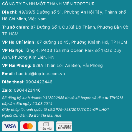
CÔNG TY TNHH MỘT THÀNH VIÊN TOPTOUR
Địa chỉ:
49/69/5 Đường số 51, Phường An Hội Tây, Thành phố
Hồ Chí Minh, Việt Nam
Trụ sở chính:
87 Đường Số 1, Cư Xá Đô Thành, Phường Bàn Cờ,
TP HCM.
VP Hồ Chí Minh:
67 đường số 45, Phường Khánh Hội, TP HCM
VP Hà Nội:
Tầng 4, P403 Tòa nhà Ocean Park số 1 Đào Duy
Anh, Phường Kim Liên, HN
VP Hải Phòng:
628A Thiên Lôi, An Biên, Hải Phòng
Email:
hue.bui@toptour.com.vn
Điện thoại:
0904423446
Zalo:
0904423446
Số đăng ký kinh doanh:0312902885 do sở kế hoạch và đầu tư TPHCM
cấp lần đầu ngày 23.08.2014
Giấy phép lữ hành quốc tế số:GP79-758/2017/TCDL-GP LHQT
Người đại diện: Bà Bùi Thị Mai Huệ