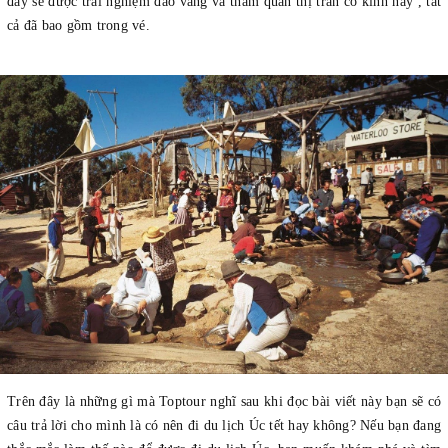
đây sẽ được trải nghiệm đào vàng và tham quan thị trấn cổ kính này , tất
cả đã bao gồm trong vé.
Trên đây là những gì mà Toptour nghĩ sau khi đọc bài viết này bạn sẽ có
câu trả lời cho mình là có nên đi du lịch Úc tết hay không? Nếu bạn đang