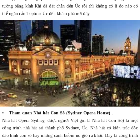
tường bằng kính.Khi đã đặt chân đến Úc rồi thì không có lí do nào có
thể ngăn cản Toptour Úc đến khám phá nơi đây.
• Tham quan Nhà hát Con Sò (Sydney Opera House) .
Nhà hát Opera Sydney, được người Việt gọi là Nhà hát Con Sò) là một
công trình nhà hát tại thành phố Sydney, Úc. Nhà hát có kiến trúc độc
đáo hình con sò hay những cánh buồm no gió ra khơi. Đây là công trình