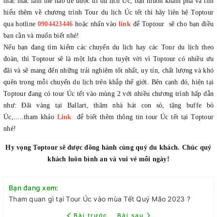
thắc mắc làm thế nào để được đi du lịch Úc, bạn muốn khám phá và tìm
hiểu thêm về chương trình Tour du lịch Úc tết thì hãy liên hệ Toptour
qua hotline
0904423446
hoặc nhấn vào
link
để Toptour sẽ cho bạn điều
bạn cần và muốn biết nhé!
Nếu bạn đang tìm kiếm các chuyến du lịch hay các Tour du lịch theo
đoàn, thì Toptour sẽ là một lựa chọn tuyệt vời vì Toptour có nhiều ưu
đãi và sẽ mang đến những trải nghiệm tốt nhất, uy tín, chất lượng và khó
quên trong mỗi chuyến du lịch trên khắp thế giới. Bên cạnh đó, hiện tại
Toptour đang có tour Úc tết vào mùng 2 với nhiều chương trình hấp dẫn
như: Đãi vàng tại Ballart, thăm nhà hát con sò, tặng buffe bò
Úc,.....tham khảo
Link
để biết thêm thông tin tour Úc tết tại Toptour
nhé!
Hy vọng Toptour sẽ được đồng hành cùng quý du khách. Chúc quý
khách luôn bình an và vui vẻ mỗi ngày!
Bạn đang xem:
Tham quan gì tại Tour Úc vào mùa Tết Quý Mão 2023 ?
Bài trước
Bài sau