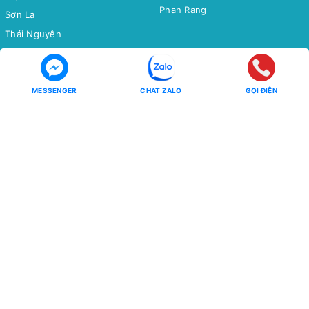
Phan Rang
Sơn La
Thái Nguyên
Bắc Cạn
Yên Tử
MESSENGER
CHAT ZALO
GỌI ĐIỆN
Tour Miền Nam
Tour Quốc tế
Miền Tây
CHÂU Á
Côn Đảo
CHÂU ÂU
CHÂU MỸ - CHÂU ÚC - CHÂU
Phú Quốc
PHI
Hồ Tràm
CHÙM TOUR
CHÙM TOUR
Chùm Tour Miền Bắc Siêu Ưu
Đãi
Đông Bắc - Tây Bắc
Tour Tiết Kiệm
Ưu Đãi Mua Online
Chùm Tour Người Cao Tuổi