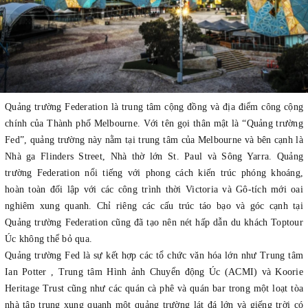
Quảng trường Federation là trung tâm cộng đồng và địa điểm công cộng
chính của Thành phố Melbourne. Với tên gọi thân mật là “Quảng trường
Fed”, quảng trường này nằm tại trung tâm của Melbourne và bên cạnh là
Nhà ga Flinders Street, Nhà thờ lớn St. Paul và Sông Yarra. Quảng
trường Federation nổi tiếng với phong cách kiến trúc phóng khoáng,
hoàn toàn đối lập với các công trình thời Victoria và Gô-tích mới oai
nghiêm xung quanh. Chỉ riêng các cấu trúc táo bạo và góc cạnh tại
Quảng trường Federation cũng đã tạo nên nét hấp dẫn du khách Toptour
Úc không thể bỏ qua.
Quảng trường Fed là sự kết hợp các tổ chức văn hóa lớn như Trung tâm
Ian Potter , Trung tâm Hình ảnh Chuyển động Úc (ACMI) và Koorie
Heritage Trust cũng như các quán cà phê và quán bar trong một loạt tòa
nhà tập trung xung quanh một quảng trường lát đá lớn và giếng trời có