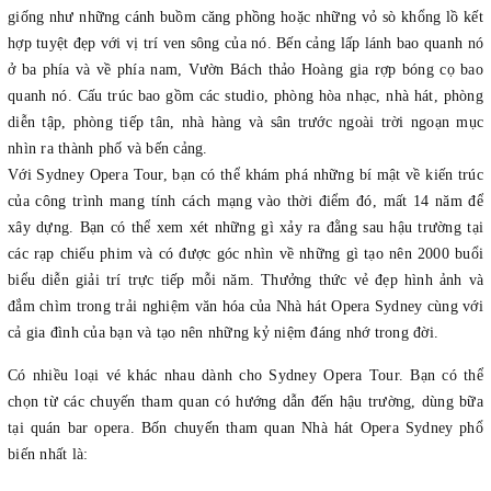
giống như những cánh buồm căng phồng hoặc những vỏ sò khổng lồ kết
hợp tuyệt đẹp với vị trí ven sông của nó. Bến cảng lấp lánh bao quanh nó
ở ba phía và về phía nam, Vườn Bách thảo Hoàng gia rợp bóng cọ bao
quanh nó. Cấu trúc bao gồm các studio, phòng hòa nhạc, nhà hát, phòng
diễn tập, phòng tiếp tân, nhà hàng và sân trước ngoài trời ngoạn mục
nhìn ra thành phố và bến cảng.
Với Sydney Opera Tour, bạn có thể khám phá những bí mật về kiến trúc
của công trình mang tính cách mạng vào thời điểm đó, mất 14 năm để
xây dựng. Bạn có thể xem xét những gì xảy ra đằng sau hậu trường tại
các rạp chiếu phim và có được góc nhìn về những gì tạo nên 2000 buổi
biểu diễn giải trí trực tiếp mỗi năm. Thưởng thức vẻ đẹp hình ảnh và
đắm chìm trong trải nghiệm văn hóa của Nhà hát Opera Sydney cùng với
cả gia đình của bạn và tạo nên những kỷ niệm đáng nhớ trong đời.
Có nhiều loại vé khác nhau dành cho Sydney Opera Tour. Bạn có thể
chọn từ các chuyến tham quan có hướng dẫn đến hậu trường, dùng bữa
tại quán bar opera. Bốn chuyến tham quan Nhà hát Opera Sydney phổ
biến nhất là: