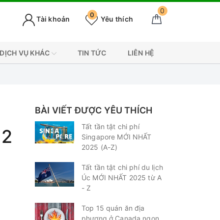
0
0
Tài khoản
Yêu thích
DỊCH VỤ KHÁC
TIN TỨC
LIÊN HỆ
BÀI VIẾT ĐƯỢC YÊU THÍCH
Tất tần tật chi phí
22
Singapore MỚI NHẤT
2025 (A-Z)
Tất tần tật chi phí du lịch
Úc MỚI NHẤT 2025 từ A
- Z
Top 15 quán ăn địa
phương ở Canada ngon