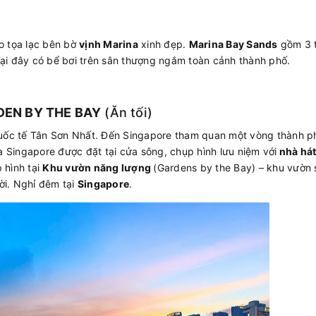
o tọa lạc bên bờ
vịnh Marina
xinh đẹp.
Marina Bay Sands
gồm 3 
ại đây có bể bơi trên sân thượng ngắm toàn cảnh thành phố.
DEN BY THE BAY
(Ăn tối)
 quốc tế Tân Sơn Nhất. Đến Singapore tham quan một vòng thành p
 Singapore được đặt tại cửa sông, chụp hình lưu niệm với
nhà há
 hình tại
Khu vườn năng lượng
(Gardens by the Bay) – khu vườn 
rời. Nghỉ đêm tại
Singapore
.