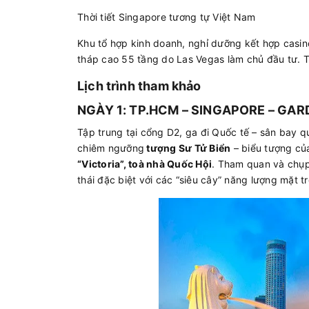
Thời tiết Singapore tương tự Việt Nam
Khu tổ hợp kinh doanh, nghỉ dưỡng kết hợp casin
tháp cao 55 tầng do Las Vegas làm chủ đầu tư. T
Lịch trình tham khảo
NGÀY 1: TP.HCM – SINGAPORE – GAR
Tập trung tại cổng D2, ga đi Quốc tế – sân bay
chiêm ngưỡng
tượng Sư Tử Biển
– biểu tượng của
“Victoria”, toà nhà Quốc Hội
. Tham quan và chụp
thái đặc biệt với các “siêu cây” năng lượng mặt t