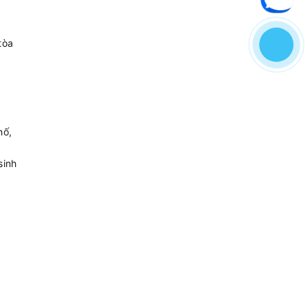
tòa
hố,
t
sinh