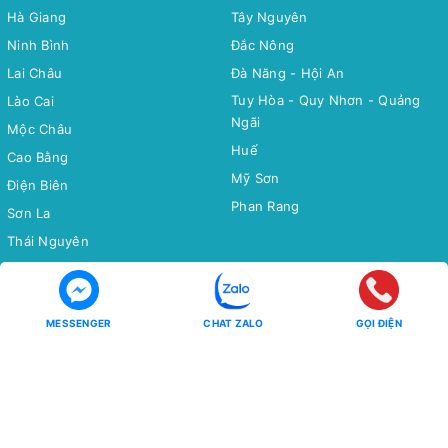
Hà Giang
Tây Nguyên
Ninh Bình
Đắc Nông
Lai Châu
Đà Năng - Hội An
Tuy Hòa - Quy Nhơn - Quảng
Lào Cai
Ngãi
Mộc Châu
Huế
Cao Bằng
Mỹ Sơn
Điện Biên
Phan Rang
Sơn La
Thái Nguyên
Bắc Cạn
Yên Tử
MESSENGER
CHAT ZALO
GỌI ĐIỆN
Tour Miền Nam
Tour Quốc tế
Miền Tây
CHÂU Á
Côn Đảo
CHÂU ÂU
CHÂU MỸ - CHÂU ÚC - CHÂU
Phú Quốc
PHI
Hồ Tràm