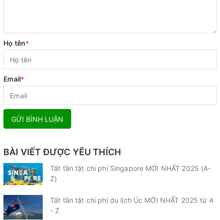
Họ tên
*
Email
*
GỬI BÌNH LUẬN
BÀI VIẾT ĐƯỢC YÊU THÍCH
Tất tần tật chi phí Singapore MỚI NHẤT 2025 (A-
Z)
Tất tần tật chi phí du lịch Úc MỚI NHẤT 2025 từ A
- Z