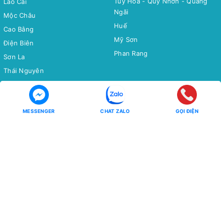
Tuy Hòa - Quy Nhơn - Quảng
Lào Cai
Ngãi
Mộc Châu
Huế
Cao Bằng
Mỹ Sơn
Điện Biên
Phan Rang
Sơn La
Thái Nguyên
Bắc Cạn
Yên Tử
MESSENGER
CHAT ZALO
GỌI ĐIỆN
Tour Miền Nam
Tour Quốc tế
Miền Tây
CHÂU Á
Côn Đảo
CHÂU ÂU
CHÂU MỸ - CHÂU ÚC - CHÂU
Phú Quốc
PHI
Hồ Tràm
CHÙM TOUR
CHÙM TOUR
Chùm Tour Miền Bắc Siêu Ưu
Đãi