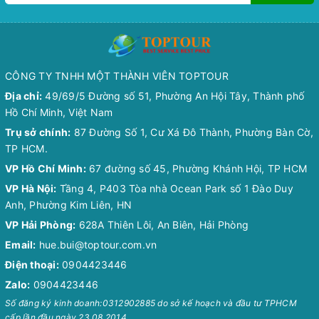
CÔNG TY TNHH MỘT THÀNH VIÊN TOPTOUR
Địa chỉ:
49/69/5 Đường số 51, Phường An Hội Tây, Thành phố
Hồ Chí Minh, Việt Nam
Trụ sở chính:
87 Đường Số 1, Cư Xá Đô Thành, Phường Bàn Cờ,
TP HCM.
VP Hồ Chí Minh:
67 đường số 45, Phường Khánh Hội, TP HCM
VP Hà Nội:
Tầng 4, P403 Tòa nhà Ocean Park số 1 Đào Duy
Anh, Phường Kim Liên, HN
VP Hải Phòng:
628A Thiên Lôi, An Biên, Hải Phòng
Email:
hue.bui@toptour.com.vn
Điện thoại:
0904423446
Zalo:
0904423446
Số đăng ký kinh doanh:0312902885 do sở kế hoạch và đầu tư TPHCM
cấp lần đầu ngày 23.08.2014