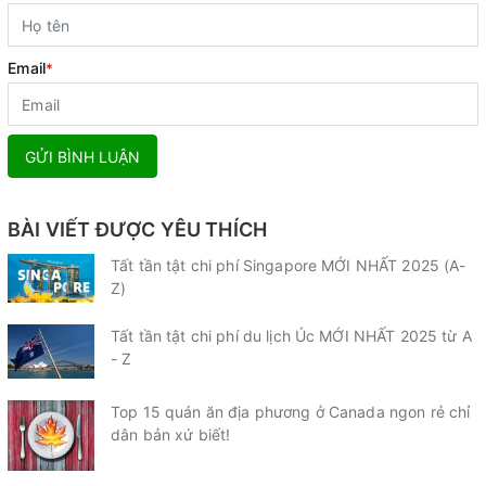
Email
*
GỬI BÌNH LUẬN
BÀI VIẾT ĐƯỢC YÊU THÍCH
Tất tần tật chi phí Singapore MỚI NHẤT 2025 (A-
Z)
Tất tần tật chi phí du lịch Úc MỚI NHẤT 2025 từ A
- Z
Top 15 quán ăn địa phương ở Canada ngon rẻ chỉ
dân bản xứ biết!