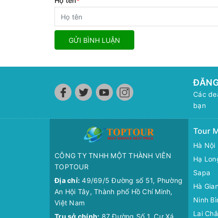
Họ tên
*
GỬI BÌNH LUẬN
ĐĂNG
Các dea
bạn
Tour M
Hà Nội
CÔNG TY TNHH MỘT THÀNH VIÊN
Hạ Lon
TOPTOUR
Sapa
Địa chỉ:
49/69/5 Đường số 51, Phường
Hà Gia
An Hội Tây, Thành phố Hồ Chí Minh,
Ninh Bì
Việt Nam
Lai Ch
Trụ sở chính:
87 Đường Số 1, Cư Xá