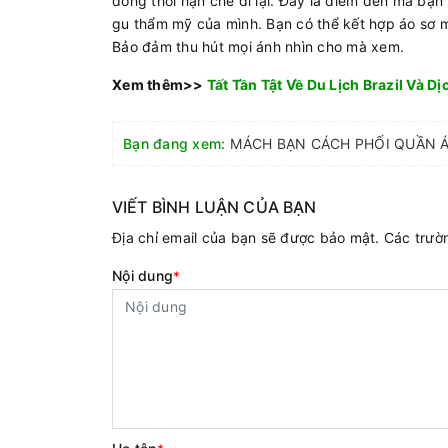
đồng thời hạn chế đi lại. Đây là điểm đến mà bạn
gu thẩm mỹ của mình. Bạn có thể kết hợp áo sơ m
Bảo đảm thu hút mọi ánh nhìn cho mà xem.
Xem thêm>>
Tất Tần Tật Về Du Lịch Brazil Và D
Bạn đang xem:
VIẾT BÌNH LUẬN CỦA BẠN
Địa chỉ email của bạn sẽ được bảo mật. Các trư
Nội dung
*