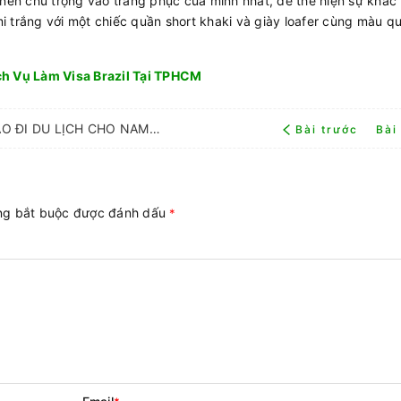
 nên chú trọng vào trang phục của mình nhất, để thể hiện sự khác 
i trắng với một chiếc quần short khaki và giày loafer cùng màu q
ịch Vụ Làm Visa Brazil Tại TPHCM
MÁCH BẠN CÁCH PHỐI QUẦN ÁO ĐI DU LỊCH CHO NAM CỰC ĐẸP
Bài trước
Bài
ờng bắt buộc được đánh dấu
*