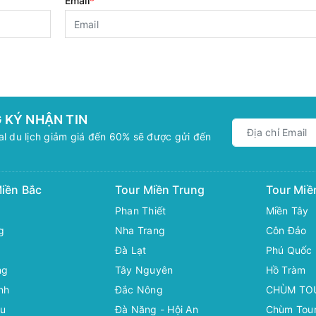
Email
*
 KÝ NHẬN TIN
l du lịch giảm giá đến 60% sẽ được gửi đến
iền Bắc
Tour Miền Trung
Tour Mi
Phan Thiết
Miền Tây
g
Nha Trang
Côn Đảo
Đà Lạt
Phú Quốc
ng
Tây Nguyên
Hồ Tràm
nh
Đắc Nông
CHÙM TO
âu
Đà Năng - Hội An
Chùm Tour