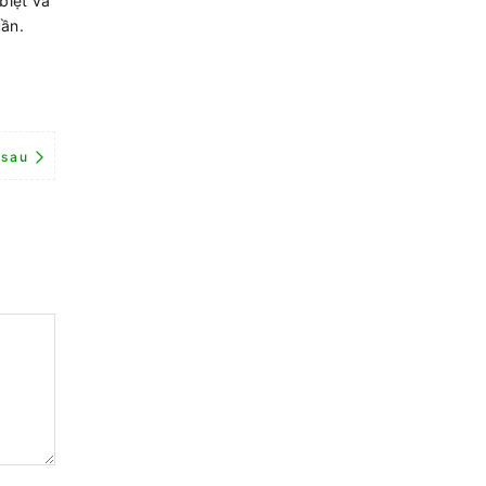
biệt và
uần.
 sau