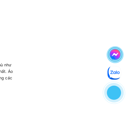
hù như
hất. Áo
ong các