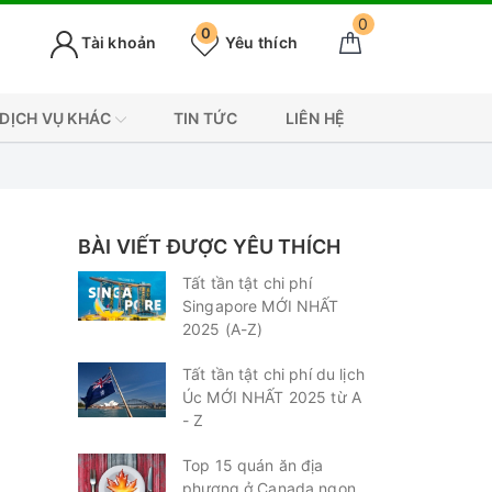
0
0
Tài khoản
Yêu thích
DỊCH VỤ KHÁC
TIN TỨC
LIÊN HỆ
P
BÀI VIẾT ĐƯỢC YÊU THÍCH
Tất tần tật chi phí
Singapore MỚI NHẤT
2025 (A-Z)
Tất tần tật chi phí du lịch
Úc MỚI NHẤT 2025 từ A
- Z
Top 15 quán ăn địa
phương ở Canada ngon