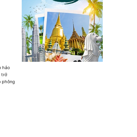
n hảo
 trở
áo phông