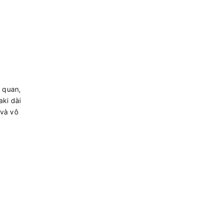
h quan,
aki dài
 và vô