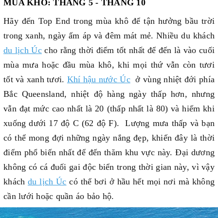
MÙA KHÔ: THÁNG 5 - THÁNG 10
Hãy đến Top End trong mùa khô để tận hưởng bầu trời
trong xanh, ngày ấm áp và đêm mát mẻ. Nhiều du khách
du lịch Úc
cho rằng thời điểm tốt nhất để đến là vào cuối
mùa mưa hoặc đầu mùa khô, khi mọi thứ vẫn còn tươi
tốt và xanh tươi.
Khí hậu nước Úc
ở vùng nhiệt đới phía
Bắc Queensland, nhiệt độ hàng ngày thấp hơn, nhưng
vẫn đạt mức cao nhất là 20 (thấp nhất là 80) và hiếm khi
xuống dưới 17 độ C (62 độ F). Lượng mưa thấp và bạn
có thể mong đợi những ngày nắng đẹp, khiến đây là thời
điểm phổ biến nhất để đến thăm khu vực này. Đại dương
không có cá đuối gai độc biển trong thời gian này, vì vậy
khách
du lịch Úc
có thể bơi ở hầu hết mọi nơi mà không
cần lưới hoặc quần áo bảo hộ.