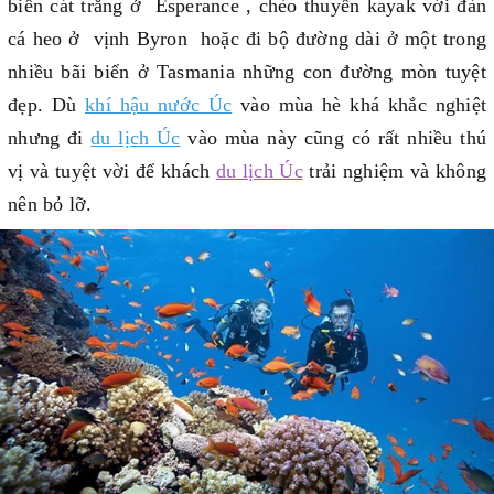
biển cát trắng ở Esperance , chèo thuyền kayak với đàn
cá heo ở vịnh Byron hoặc đi bộ đường dài ở một trong
nhiều bãi biển ở Tasmania những con đường mòn tuyệt
đẹp. Dù
khí hậu nước Úc
vào mùa hè khá khắc nghiệt
nhưng đi
du lịch Úc
vào mùa này cũng có rất nhiều thú
vị và tuyệt vời để khách
du lịch Úc
trải nghiệm và không
nên bỏ lỡ.