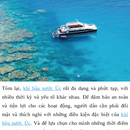
Tóm lại,
khí hậu nước Úc
rất đa dạng và phức tạp, với
nhiều thời kỳ và yếu tố khác nhau. Để đảm bảo an toàn
và tiện lợi cho các hoạt động, người dân cần phải đối
mặt và thích nghi với những điều kiện đặc biệt của
khí
hậu nước Úc
. Và để lựa chọn cho mình những thời điểm