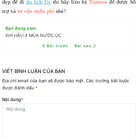
đẹp để đi
du lịch Úc
thì hãy liên hệ
Toptour
để được hỗ
trợ và
tư vấn miễn phí
nhé!
Bạn đang xem:
KHÍ HẬU 4 MÙA NƯỚC ÚC
Bài trước
Bài sau
VIẾT BÌNH LUẬN CỦA BẠN
Địa chỉ email của bạn sẽ được bảo mật. Các trường bắt buộc
được đánh dấu
*
Nội dung
*