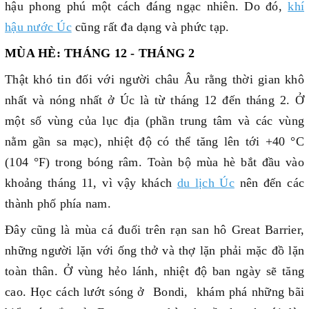
hậu phong phú một cách đáng ngạc nhiên. Do đó,
khí
hậu nước Úc
cũng rất đa dạng và phức tạp.
MÙA HÈ: THÁNG 12 - THÁNG 2
Thật khó tin đối với người châu Âu rằng thời gian khô
nhất và nóng nhất ở Úc là từ tháng 12 đến tháng 2. Ở
một số vùng của lục địa (phần trung tâm và các vùng
nằm gần sa mạc), nhiệt độ có thể tăng lên tới +40 °C
(104 °F) trong bóng râm. Toàn bộ mùa hè bắt đầu vào
khoảng tháng 11, vì vậy khách
du lịch Úc
nên đến các
thành phố phía nam.
Đây cũng là mùa cá đuối trên rạn san hô Great Barrier,
những người lặn với ống thở và thợ lặn phải mặc đồ lặn
toàn thân. Ở vùng hẻo lánh, nhiệt độ ban ngày sẽ tăng
cao. Học cách lướt sóng ở Bondi, khám phá những bãi