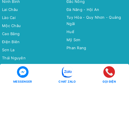
Ninh Bình
Đắc Nông
Lai Châu
Đà Năng - Hội An
Tuy Hòa - Quy Nhơn - Quảng
Lào Cai
Ngãi
Mộc Châu
Huế
Cao Bằng
Mỹ Sơn
Điện Biên
Phan Rang
Sơn La
Thái Nguyên
Bắc Cạn
Yên Tử
MESSENGER
CHAT ZALO
GỌI ĐIỆN
Tour Miền Nam
Tour Quốc tế
Miền Tây
CHÂU Á
Côn Đảo
CHÂU ÂU
CHÂU MỸ - CHÂU ÚC - CHÂU
Phú Quốc
PHI
Hồ Tràm
CHÙM TOUR
CHÙM TOUR