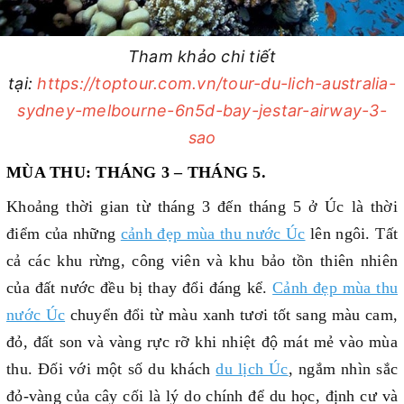
Tham khảo chi tiết
tại:
https://toptour.com.vn/tour-du-lich-australia-
sydney-melbourne-6n5d-bay-jestar-airway-3-
sao
MÙA THU: THÁNG 3 – THÁNG 5.
Khoảng thời gian từ tháng 3 đến tháng 5 ở Úc là thời
điểm của những
cảnh đẹp mùa thu nước Úc
lên ngôi. Tất
cả các khu rừng, công viên và khu bảo tồn thiên nhiên
của đất nước đều bị thay đổi đáng kể.
Cảnh đẹp mùa thu
nước Úc
chuyển đổi từ màu xanh tươi tốt sang màu cam,
đỏ, đất son và vàng rực rỡ khi nhiệt độ mát mẻ vào mùa
thu. Đối với một số du khách
du lịch Úc
, ngắm nhìn sắc
đỏ-vàng của cây cối là lý do chính để du học, định cư và