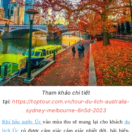
Tham khảo chi tiết
tại:
https://toptour.com.vn/tour-du-lich-australia-
sydney-melbourne-6n5d-2023
Khí hậu nước Úc
vào mùa thu sẽ mang lại cho khách
du
lịch Úc
có được cảm giác cảm giác nhiệt đới, bãi biển,