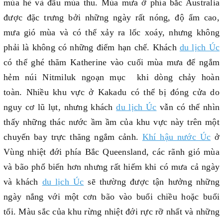
mùa hè và đầu mùa thu. Mùa mưa ở phía bắc Australia
được đặc trưng bởi những ngày rất nóng, độ ẩm cao,
mưa gió mùa và có thể xảy ra lốc xoáy, nhưng không
phải là không có những điểm hạn chế. Khách
du lịch Úc
có thể ghé thăm Katherine vào cuối mùa mưa để ngắm
hẻm núi Nitmiluk ngoạn mục khi dòng chảy hoàn
toàn. Nhiều khu vực ở Kakadu có thể bị đóng cửa do
nguy cơ lũ lụt, nhưng khách
du lịch Úc
vẫn có thể nhìn
thấy những thác nước ầm ầm của khu vực này trên một
chuyến bay trực thăng ngắm cảnh.
Khí hậu nước Úc
ở
Vùng nhiệt đới phía Bắc Queensland, các rãnh gió mùa
và bão phổ biến hơn nhưng rất hiếm khi có mưa cả ngày
và khách
du lịch Úc
sẽ thường được tận hưởng những
ngày nắng với một cơn bão vào buổi chiều hoặc buổi
tối. Màu sắc của khu rừng nhiệt đới rực rỡ nhất và những