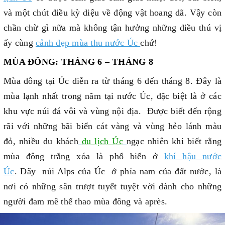
và một chút điều kỳ diệu về động vật hoang dã. Vậy còn
chần chừ gì nữa mà không tận hưởng những điều thú vị
ấy cùng
cảnh đẹp mùa thu nước Úc
chứ!
MÙA ĐÔNG: THÁNG 6 – THÁNG 8
Mùa đông tại Úc diễn ra từ tháng 6 đến tháng 8. Đây là
mùa lạnh nhất trong năm tại nước Úc, đặc biệt là ở các
khu vực núi đá vôi và vùng nội địa. Được biết đến rộng
rãi với những bãi biển cát vàng và vùng hẻo lánh màu
đỏ, nhiều du khách
du lịch Úc
ngạc nhiên khi biết rằng
mùa đông trắng xóa là phổ biến ở
khí hậu nước
Úc
. Dãy núi Alps của Úc ở phía nam của đất nước, là
nơi có những sân trượt tuyết tuyệt vời dành cho những
người đam mê thể thao mùa đông và après.