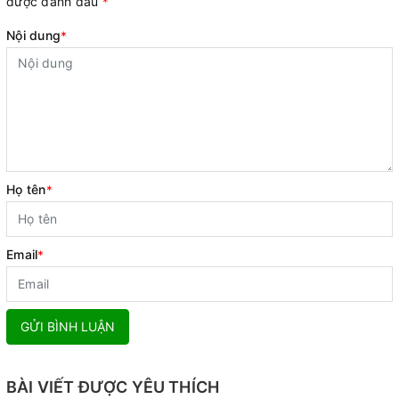
được đánh dấu
*
Nội dung
*
Họ tên
*
Email
*
GỬI BÌNH LUẬN
BÀI VIẾT ĐƯỢC YÊU THÍCH