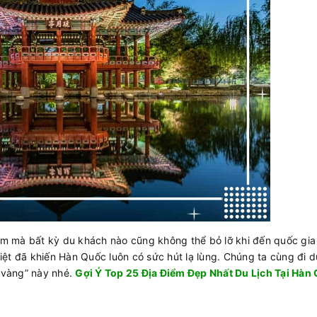
m mà bất kỳ du khách nào cũng không thể bỏ lỡ khi đến quốc gia
ệt đã khiến Hàn Quốc luôn có sức hút lạ lùng. Chúng ta cùng đi du
“vàng” này nhé.
Gợi Ý Top 25 Địa Điểm Đẹp Nhất Du Lịch Tại Hàn