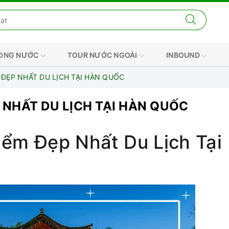
RONG NƯỚC
TOUR NƯỚC NGOÀI
INBOUND
M ĐẸP NHẤT DU LỊCH TẠI HÀN QUỐC
P NHẤT DU LỊCH TẠI HÀN QUỐC
iểm Đẹp Nhất Du Lịch Tại