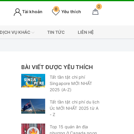
0
0
Tài khoản
Yêu thích
DỊCH VỤ KHÁC
TIN TỨC
LIÊN HỆ
BÀI VIẾT ĐƯỢC YÊU THÍCH
Tất tần tật chi phí
Singapore MỚI NHẤT
2025 (A-Z)
Tất tần tật chi phí du lịch
Úc MỚI NHẤT 2025 từ A
- Z
Top 15 quán ăn địa
phương ở Canada ngon