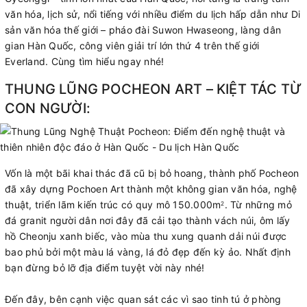
văn hóa, lịch sử, nổi tiếng với nhiều điểm du lịch hấp dẫn như Di
sản văn hóa thế giới – pháo đài Suwon Hwaseong, làng dân
gian Hàn Quốc, công viên giải trí lớn thứ 4 trên thế giới
Everland. Cùng tìm hiểu ngay nhé!
THUNG LŨNG POCHEON ART – KIỆT TÁC TỪ
CON NGƯỜI:
Vốn là một bãi khai thác đã cũ bị bỏ hoang, thành phố Pocheon
đã xây dựng Pochoen Art thành một không gian văn hóa, nghệ
thuật, triển lãm kiến trúc có quy mô 150.000m
. Từ những mỏ
2
đá granit người dân nơi đây đã cải tạo thành vách núi, ôm lấy
hồ Cheonju xanh biếc, vào mùa thu xung quanh dải núi được
bao phủ bởi một màu lá vàng, lá đỏ đẹp đến kỳ ảo. Nhất định
bạn đừng bỏ lỡ địa điểm tuyệt vời này nhé!
Đến đây, bên cạnh việc quan sát các vì sao tinh tú ở phòng