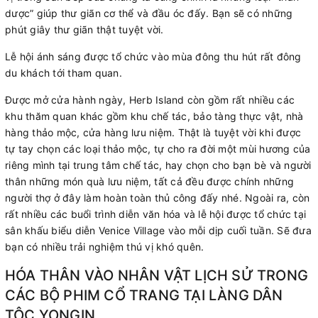
dược” giúp thư giãn cơ thể và đầu óc đấy. Bạn sẽ có những
phút giây thư giãn thật tuyệt vời.
Lễ hội ánh sáng được tổ chức vào mùa đông thu hút rất đông
du khách tới tham quan.
Được mở cửa hành ngày, Herb Island còn gồm rất nhiều các
khu thăm quan khác gồm khu chế tác, bảo tàng thực vật, nhà
hàng thảo mộc, cửa hàng lưu niệm. Thật là tuyệt vời khi được
tự tay chọn các loại thảo mộc, tự cho ra đời một mùi hương của
riêng mình tại trung tâm chế tác, hay chọn cho bạn bè và người
thân những món quà lưu niệm, tất cả đều được chính những
người thợ ở đây làm hoàn toàn thủ công đấy nhé. Ngoài ra, còn
rất nhiều các buổi trình diễn văn hóa và lễ hội được tổ chức tại
sân khấu biểu diễn Venice Village vào mỗi dịp cuối tuần. Sẽ đưa
bạn có nhiều trải nghiệm thú vị khó quên.
HÓA THÂN VÀO NHÂN VẬT LỊCH SỬ TRONG
CÁC BỘ PHIM CỔ TRANG TẠI LÀNG DÂN
TỘC YONGIN