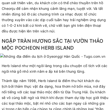
quan sát thiên văn, du khách còn có thể chèo thuyền trên hồ
Cheonju để cảm nhận khung cảnh lãng mạn, tuyệt vời. Và tất
nhiên đừng bỏ lỡ các chương trình ca nhạc được tổ chức
thường xuyên vào các dịp cuối tuần hay trải nghiệm ứng dụng
có 1-0-2 khi bất cứ hình vẽ, chữ viết bạn ghi trên điện thoại
đều được hiện lên trên vách núi.
NGẬP TRÀN HƯƠNG SẮC TẠI VƯỜN THẢO
MỘC POCHEON HERB ISLAND
Herb Island như một ngôi làng trong câu chuyện cổ tích với các
ngôi nhà gỗ nhỏ xinh nằm e ấp ké bên thung lũng.
Thành lập năm 1998, Herb Island là điểm thu hút khách du
lịch bởi thảm thực vật đa dạng, hoa thơm nở bốn mùa, nơi đây
nổi tiếng với các loại thảo mộc đến từ Địa Trung Hải. Du khách
sẽ vô cùng bất ngờ và thích khi được tham dự lớp học giới thiệu
các loại thảo mộc, bật mí nhỏ cho các bạn ngay cả những gia
vị trong căn bếp của chúng ta cũng chính là những loại “thần