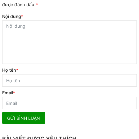
được đánh dấu
*
Nội dung
*
Họ tên
*
Email
*
GỬI BÌNH LUẬN
BÀI VIẾT ĐƯỢC YÊU THÍCH