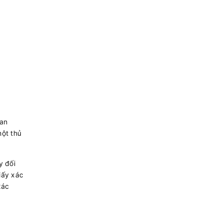
uan
một thủ
y đối
giấy xác
xác