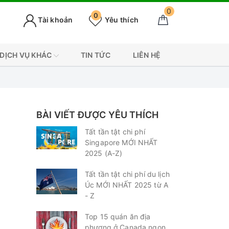
0
0
Tài khoản
Yêu thích
DỊCH VỤ KHÁC
TIN TỨC
LIÊN HỆ
BÀI VIẾT ĐƯỢC YÊU THÍCH
Tất tần tật chi phí
Singapore MỚI NHẤT
2025 (A-Z)
Tất tần tật chi phí du lịch
Úc MỚI NHẤT 2025 từ A
- Z
Top 15 quán ăn địa
phương ở Canada ngon