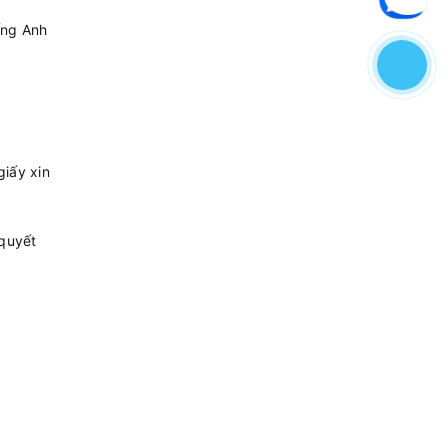
ếng Anh
giấy xin
 quyết