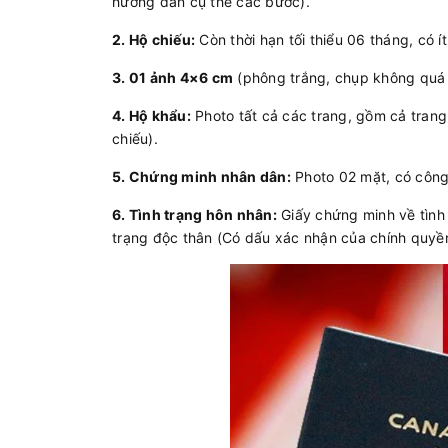
hướng dẫn cụ thể các bước).
2. Hộ chiếu:
Còn thời hạn tối thiểu 06 tháng, có í
3. 01 ảnh 4×6 cm
(phông trắng, chụp không quá 0
4. Hộ khẩu:
Photo tất cả các trang, gồm cả trang
chiếu).
5. Chứng minh nhân dân:
Photo 02 mặt, có côn
6. Tình trạng hôn nhân:
Giấy chứng minh về tình 
trạng độc thân (Có dấu xác nhận của chính quyề