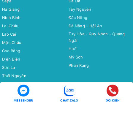
Sapa
Đà Lạt
Hà Giang
Tây Nguyên
Ninh Bình
Đắc Nông
Lai Châu
Đà Năng - Hội An
Tuy Hòa - Quy Nhơn - Quảng
Lào Cai
Ngãi
Mộc Châu
Huế
Cao Bằng
Mỹ Sơn
Điện Biên
Phan Rang
Sơn La
Thái Nguyên
Bắc Cạn
Yên Tử
MESSENGER
CHAT ZALO
GỌI ĐIỆN
Tour Miền Nam
Tour Quốc tế
Miền Tây
CHÂU Á
Côn Đảo
CHÂU ÂU
CHÂU MỸ - CHÂU ÚC - CHÂU
Phú Quốc