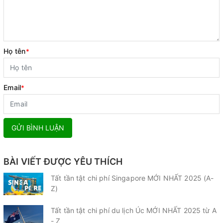
Họ tên
*
Email
*
GỬI BÌNH LUẬN
BÀI VIẾT ĐƯỢC YÊU THÍCH
Tất tần tật chi phí Singapore MỚI NHẤT 2025 (A-
Z)
Tất tần tật chi phí du lịch Úc MỚI NHẤT 2025 từ A
- Z