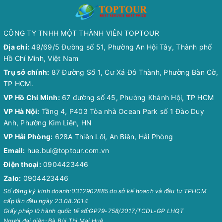
CÔNG TY TNHH MỘT THÀNH VIÊN TOPTOUR
Địa chỉ:
49/69/5 Đường số 51, Phường An Hội Tây, Thành phố
Hồ Chí Minh, Việt Nam
Trụ sở chính:
87 Đường Số 1, Cư Xá Đô Thành, Phường Bàn Cờ,
TP HCM.
VP Hồ Chí Minh:
67 đường số 45, Phường Khánh Hội, TP HCM
VP Hà Nội:
Tầng 4, P403 Tòa nhà Ocean Park số 1 Đào Duy
Anh, Phường Kim Liên, HN
VP Hải Phòng:
628A Thiên Lôi, An Biên, Hải Phòng
Email:
hue.bui@toptour.com.vn
Điện thoại:
0904423446
Zalo:
0904423446
Số đăng ký kinh doanh:0312902885 do sở kế hoạch và đầu tư TPHCM
cấp lần đầu ngày 23.08.2014
Giấy phép lữ hành quốc tế số:GP79-758/2017/TCDL-GP LHQT
Người đại diện: Bà Bùi Thị Mai Huệ