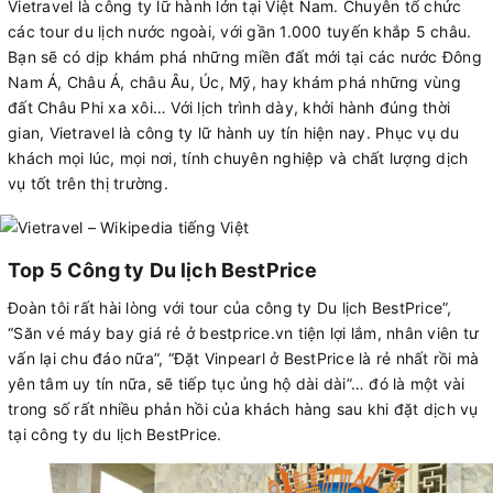
Vietravel là công ty lữ hành lớn tại Việt Nam. Chuyên tổ chức
các tour du lịch nước ngoài, với gần 1.000 tuyến khắp 5 châu.
Bạn sẽ có dịp khám phá những miền đất mới tại các nước Đông
Nam Á, Châu Á, châu Âu, Úc, Mỹ, hay khám phá những vùng
đất Châu Phi xa xôi… Với lịch trình dày, khởi hành đúng thời
gian, Vietravel là công ty lữ hành uy tín hiện nay. Phục vụ du
khách mọi lúc, mọi nơi, tính chuyên nghiệp và chất lượng dịch
vụ tốt trên thị trường.
Top 5 Công ty Du lịch BestPrice
Đoàn tôi rất hài lòng với tour của công ty Du lịch BestPrice”,
“Săn vé máy bay giá rẻ ở bestprice.vn tiện lợi lắm, nhân viên tư
vấn lại chu đáo nữa”, “Đặt Vinpearl ở BestPrice là rẻ nhất rồi mà
yên tâm uy tín nữa, sẽ tiếp tục ủng hộ dài dài”… đó là một vài
trong số rất nhiều phản hồi của khách hàng sau khi đặt dịch vụ
tại công ty du lịch BestPrice.