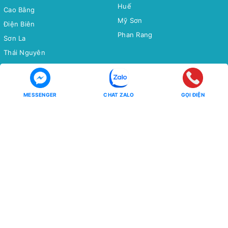
Huế
Cao Bằng
Mỹ Sơn
Điện Biên
Phan Rang
Sơn La
Thái Nguyên
Bắc Cạn
Yên Tử
MESSENGER
CHAT ZALO
GỌI ĐIỆN
Tour Miền Nam
Tour Quốc tế
Miền Tây
CHÂU Á
Côn Đảo
CHÂU ÂU
CHÂU MỸ - CHÂU ÚC - CHÂU
Phú Quốc
PHI
Hồ Tràm
CHÙM TOUR
CHÙM TOUR
Chùm Tour Miền Bắc Siêu Ưu
Đãi
Đông Bắc - Tây Bắc
Tour Tiết Kiệm