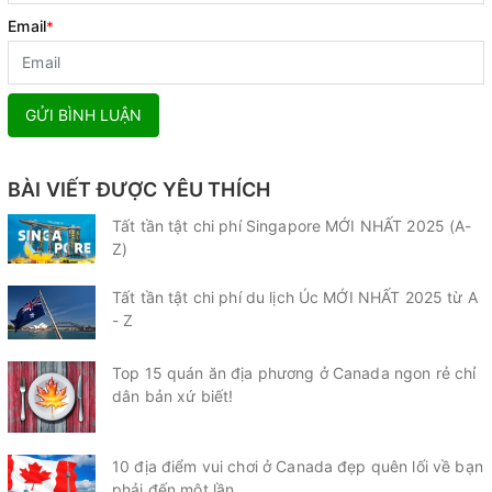
Email
*
GỬI BÌNH LUẬN
BÀI VIẾT ĐƯỢC YÊU THÍCH
Tất tần tật chi phí Singapore MỚI NHẤT 2025 (A-
Z)
Tất tần tật chi phí du lịch Úc MỚI NHẤT 2025 từ A
- Z
Top 15 quán ăn địa phương ở Canada ngon rẻ chỉ
dân bản xứ biết!
10 địa điểm vui chơi ở Canada đẹp quên lối về bạn
phải đến một lần