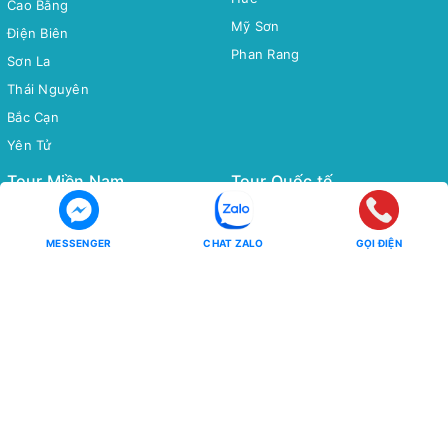
Cao Bằng
Mỹ Sơn
Điện Biên
Phan Rang
Sơn La
Thái Nguyên
Bắc Cạn
Yên Tử
Tour Miền Nam
Tour Quốc tế
Miền Tây
CHÂU Á
Côn Đảo
CHÂU ÂU
MESSENGER
CHAT ZALO
GỌI ĐIỆN
CHÂU MỸ - CHÂU ÚC - CHÂU
Phú Quốc
PHI
Hồ Tràm
CHÙM TOUR
CHÙM TOUR
Chùm Tour Miền Bắc Siêu Ưu
Đãi
Đông Bắc - Tây Bắc
Tour Tiết Kiệm