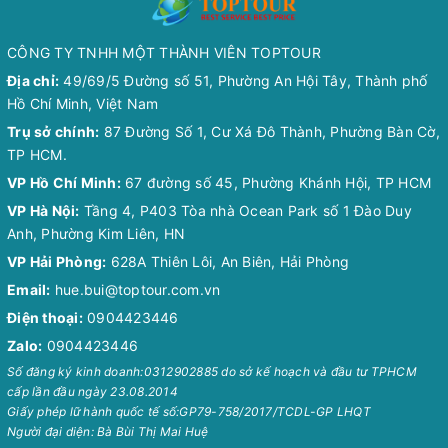
CÔNG TY TNHH MỘT THÀNH VIÊN TOPTOUR
Địa chỉ:
49/69/5 Đường số 51, Phường An Hội Tây, Thành phố
Hồ Chí Minh, Việt Nam
Trụ sở chính:
87 Đường Số 1, Cư Xá Đô Thành, Phường Bàn Cờ,
TP HCM.
VP Hồ Chí Minh:
67 đường số 45, Phường Khánh Hội, TP HCM
VP Hà Nội:
Tầng 4, P403 Tòa nhà Ocean Park số 1 Đào Duy
Anh, Phường Kim Liên, HN
VP Hải Phòng:
628A Thiên Lôi, An Biên, Hải Phòng
Email:
hue.bui@toptour.com.vn
Điện thoại:
0904423446
Zalo:
0904423446
Số đăng ký kinh doanh:0312902885 do sở kế hoạch và đầu tư TPHCM
cấp lần đầu ngày 23.08.2014
Giấy phép lữ hành quốc tế số:GP79-758/2017/TCDL-GP LHQT
Người đại diện: Bà Bùi Thị Mai Huệ