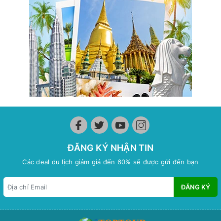
ĐĂNG KÝ NHẬN TIN
Các deal du lịch giảm giá đến 60% sẽ được gửi đến bạn
ĐĂNG KÝ