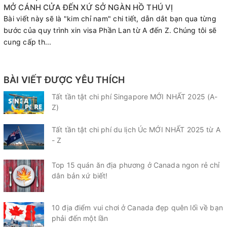
MỞ CÁNH CỬA ĐẾN XỨ SỞ NGÀN HỒ THÚ VỊ
Bài viết này sẽ là "kim chỉ nam" chi tiết, dẫn dắt bạn qua từng
bước của quy trình xin visa Phần Lan từ A đến Z. Chúng tôi sẽ
cung cấp th...
BÀI VIẾT ĐƯỢC YÊU THÍCH
Tất tần tật chi phí Singapore MỚI NHẤT 2025 (A-
Z)
Tất tần tật chi phí du lịch Úc MỚI NHẤT 2025 từ A
- Z
Top 15 quán ăn địa phương ở Canada ngon rẻ chỉ
dân bản xứ biết!
10 địa điểm vui chơi ở Canada đẹp quên lối về bạn
phải đến một lần