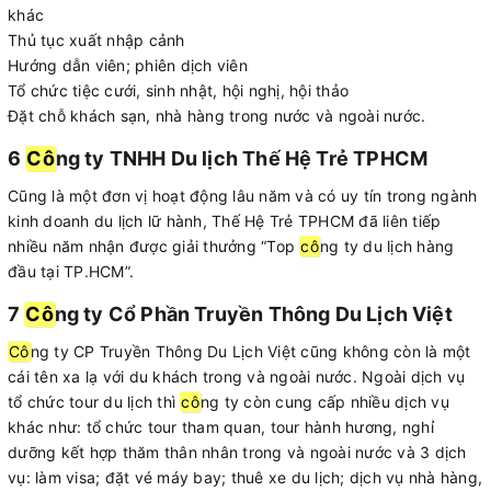
khác
Thủ tục xuất nhập cảnh
Hướng dẫn viên; phiên dịch viên
Tổ chức tiệc cưới, sinh nhật, hội nghị, hội thảo
Đặt chỗ khách sạn, nhà hàng trong nước và ngoài nước.
6
Cô
ng ty TNHH Du lịch Thế Hệ Trẻ TPHCM
Cũng là một đơn vị hoạt động lâu năm và có uy tín trong ngành
kinh doanh du lịch lữ hành, Thế Hệ Trẻ TPHCM đã liên tiếp
nhiều năm nhận được giải thưởng “Top
cô
ng ty du lịch hàng
đầu tại TP.HCM”.
7
Cô
ng ty Cổ Phần Truyền Thông Du Lịch Việt
Cô
ng ty CP Truyền Thông Du Lịch Việt cũng không còn là một
cái tên xa lạ với du khách trong và ngoài nước. Ngoài dịch vụ
tổ chức tour du lịch thì
cô
ng ty còn cung cấp nhiều dịch vụ
khác như: tổ chức tour tham quan, tour hành hương, nghỉ
dưỡng kết hợp thăm thân nhân trong và ngoài nước và 3 dịch
vụ: làm visa; đặt vé máy bay; thuê xe du lịch; dịch vụ nhà hàng,