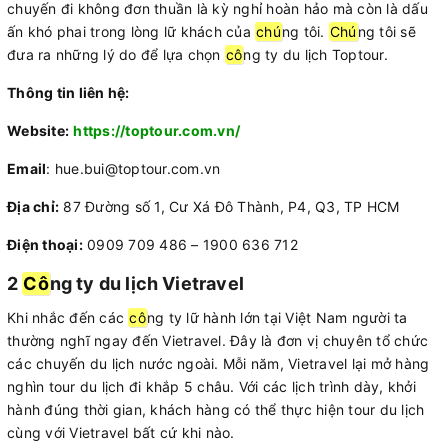
chuyến đi không đơn thuần là kỳ nghỉ hoàn hảo mà còn là dấu
ấn khó phai trong lòng lữ khách của
chú
ng tôi.
Chú
ng tôi sẽ
đưa ra những lý do để lựa chọn
cô
ng ty du lịch Toptour.
Thông tin liên hệ:
Website:
https://toptour.com.vn/
Email
: hue.bui@toptour.com.vn
Địa chỉ:
87 Đường số 1, Cư Xá Đô Thành, P4, Q3, TP HCM
Điện thoại:
0909 709 486 – 1900 636 712
2
Cô
ng ty du lịch Vietravel
Khi nhắc đến các
cô
ng ty lữ hành lớn tại Việt Nam người ta
thường nghĩ ngay đến Vietravel. Đây là đơn vị chuyên tổ chức
các chuyến du lịch nước ngoài. Mỗi năm, Vietravel lại mở hàng
nghìn tour du lịch đi khắp 5 châu. Với các lịch trình dày, khởi
hành đúng thời gian, khách hàng có thể thực hiện tour du lịch
cùng với Vietravel bất cứ khi nào.