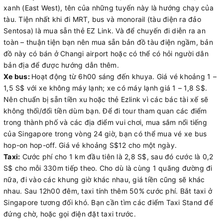
xanh (East West), tên của những tuyến này là hướng chạy của
tàu. Tiện nhất khi đi MRT, bus và monorail (tàu điện ra đảo
Sentosa) là mua sẵn thẻ EZ Link. Và để chuyến đi diễn ra an
toàn – thuận tiện bạn nên mua sẵn bản đồ tàu điện ngầm, bản
đồ này có bán ở Changi airport hoặc có thể có hỏi người dân
bản địa để được hướng dẫn thêm.
Xe bus:
Hoạt động từ 6h00 sáng đến khuya. Giá vé khoảng 1 –
1,5 S$ với xe không máy lạnh; xe có máy lạnh giá 1 – 1,8 S$.
Nên chuẩn bị sẵn tiền xu hoặc thẻ Ezlink vì các bác tài xế sẽ
không thối/đổi tiền dùm bạn. Để đi tour tham quan các điểm
trong thành phố và các địa điểm vui chơi, mua sắm nổi tiếng
của Singapore trong vòng 24 giờ, bạn có thể mua vé xe bus
hop-on hop-off. Giá vé khoảng S$12 cho một ngày.
Taxi:
Cước phí cho 1 km đầu tiên là 2,8 S$, sau đó cước là 0,2
S$ cho mỗi 330m tiếp theo. Cho dù là cùng 1 quãng đường đi
nữa, đi vào các khung giờ khác nhau, giá tiền cũng sẽ khác
nhau. Sau 12h00 đêm, taxi tính thêm 50% cước phí. Bắt taxi ở
Singapore tương đối khó. Bạn cần tìm các điểm Taxi Stand để
đứng chờ, hoặc gọi điện đặt taxi trước.