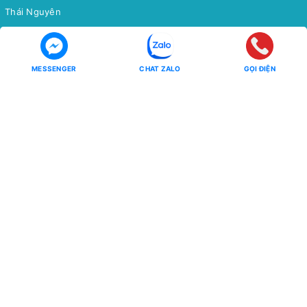
Thái Nguyên
Bắc Cạn
Yên Tử
MESSENGER
CHAT ZALO
GỌI ĐIỆN
Tour Miền Nam
Tour Quốc tế
Miền Tây
CHÂU Á
Côn Đảo
CHÂU ÂU
CHÂU MỸ - CHÂU ÚC - CHÂU
Phú Quốc
PHI
Hồ Tràm
CHÙM TOUR
CHÙM TOUR
Chùm Tour Miền Bắc Siêu Ưu
Đãi
Đông Bắc - Tây Bắc
Tour Tiết Kiệm
Ưu Đãi Mua Online
Chùm Tour Người Cao Tuổi
Các Mùa Hoa Trong Nước