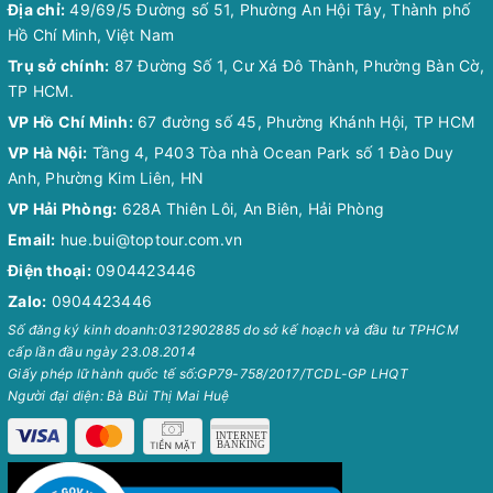
Địa chỉ:
49/69/5 Đường số 51, Phường An Hội Tây, Thành phố
Hồ Chí Minh, Việt Nam
Trụ sở chính:
87 Đường Số 1, Cư Xá Đô Thành, Phường Bàn Cờ,
TP HCM.
VP Hồ Chí Minh:
67 đường số 45, Phường Khánh Hội, TP HCM
VP Hà Nội:
Tầng 4, P403 Tòa nhà Ocean Park số 1 Đào Duy
Anh, Phường Kim Liên, HN
VP Hải Phòng:
628A Thiên Lôi, An Biên, Hải Phòng
Email:
hue.bui@toptour.com.vn
Điện thoại:
0904423446
Zalo:
0904423446
Số đăng ký kinh doanh:0312902885 do sở kế hoạch và đầu tư TPHCM
cấp lần đầu ngày 23.08.2014
Giấy phép lữ hành quốc tế số:GP79-758/2017/TCDL-GP LHQT
Người đại diện: Bà Bùi Thị Mai Huệ