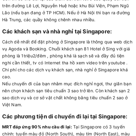
trên đường Lê Lợi, Nguyễn Huệ hoặc khu Bùi Viện, Phạm Ngũ
Lão (nếu bạn đang ở TP HCM). Nếu ở Hà Nội thì bạn ra đường
Hà Trung, các quầy không chênh nhau nhiều.
Các khách sạn và nhà nghỉ tại Singapore:
Cách dễ nhất để đặt phòng ở Singapore là thông qua web dịch
vụ Agoda và Booking. Chuỗi khách sạn 81 Hotel ở Sing với giá
phòng là 1triệu2/đêm , phòng khá là sạch sẽ và đầy đủ tiện
nghi cần thiết, tv có Internet tha hồ xem video trên youtube .
Chi phí cho các dịch vụ khách sạn, nhà nghỉ ở Singapore khá
cao.
Nếu chuyến đi của bạn nhằm mục đích nghỉ ngơi, thư giãn bạn
nên chọn khách sạn tiêu chuẩn 3 sao trở lên. Còn khách sạn 2
sao dịch vụ và cơ sở vật chất không bằng tiêu chuẩn 2 sao ở
Việt Nam.
Các phương tiện di chuyển đi lại tại Singapore:
MRT đáp ứng 90% nhu cầu đi lại:
Tại Singapore có 3 tuyến
chính: tuyến màu đỏ (North South), màu tím (North East), màu