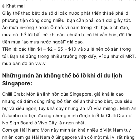
à Khát mà!
Giày thể thao bệt: đa số đi các nước phát triển thì sẽ phải đi
phương tiện công cộng nhiều, bạn cần phải có 1 đôi giày tốt.
Áo mưa ni-lông / hoặc Ô nhỏ: vì nằm trong khí hậu xích đạo,
mưa có thể tới bất cứ khi nào, chuẩn bị có thì vẫn hơn, đỡ tốn
tiền mua “áo mưa nước ngoài” giá cao.
Tiền lẻ: các tiền $1 – $2 – $5 – $10 và xu lẻ nên có sẵn trong
túi. Bạn sẽ dùng trong nhiều trường hợp đấy, ví dụ như đi MRT,
mua bán đồ ăn v.v.v
Những món ăn không thể bỏ lỡ khi đi du lịch
Singapore:
Chilli Crab: Món ăn linh hồn của Singapore, giá khá là cao
nhưng cả đám cũng ráng bỏ tiền để ăn thử cho biết, cua siêu
bự và siêu ngon, tuy khá cay nhưng ăn rất vừa miệng . Mình ăn
ở Jumbo do tiện đường nhưng mình được biết là Chilli Crab ở
No Sign Board ở Vivo City là ngon nhất.
Cơm gà Hải Nam: Món này mình ăn khá nhiều ở Việt Nam tuy
nhiên cơm gà Hải Nam ở Singapore vẫn có một mùi vị rất riêng