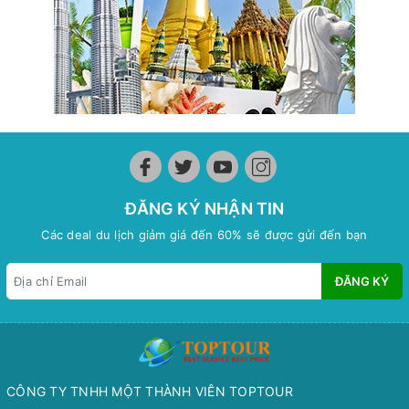
ĐĂNG KÝ NHẬN TIN
Các deal du lịch giảm giá đến 60% sẽ được gửi đến bạn
ĐĂNG KÝ
CÔNG TY TNHH MỘT THÀNH VIÊN TOPTOUR