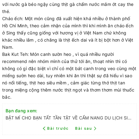
với nước gà béo ngậy cùng thịt gà chấm nước mắm ớt cay the
thé.
Cháo ếch: Một món cũng đã xuất hiện khá nhiều ở thành phố
Hồ Chí Minh, theo cảm nhận của mình thì khi mình ăn cháo ếch
ở Sing thấy cũng giống với hương vị ở Việt Nam chứ không
khác nhiều lắm , có chăng là thịt ếch dai và ít bị bột hơn ở Việt
Nam.
Bak Kut Teh: Món canh sườn heo , vì quá nhiều người
recommend nên nhóm mình của thử tới ăn, thoạt nhìn thì có
không có gì đặc biệt vì chỉ có một bát canh trong veo cùng một
miếng sườn heo dài, tuy nhiên khi ăn thì thật sự đã hiểu vì sao
nó nổi tiếng, thịt heo siêu mềm , cảm giác từng thớ thịt tan
trong miệng cộng thêm nước thịt ngọt và thơm thơm mùi thuốc
bắc.
Bạn đang xem:
BẬT MÍ CHO BẠN TẤT TẦN TẬT VỀ CẨM NANG DU LỊCH SINGAPORE
Bài trước
Bài sau