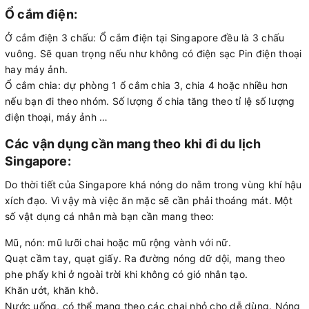
Ổ cắm điện:
Ở cắm điện 3 chấu: Ổ cắm điện tại Singapore đều là 3 chấu
vuông. Sẽ quan trọng nếu như không có điện sạc Pin điện thoại
hay máy ảnh.
Ổ cắm chia: dự phòng 1 ổ cắm chia 3, chia 4 hoặc nhiều hơn
nếu bạn đi theo nhóm. Số lượng ổ chia tăng theo tỉ lệ số lượng
điện thoại, máy ảnh …
Các vận dụng cần mang theo khi đi du lịch
Singapore:
Do thời tiết của Singapore khá nóng do nằm trong vùng khí hậu
xích đạo. Vì vậy mà việc ăn mặc sẽ cần phải thoáng mát. Một
số vật dụng cá nhân mà bạn cần mang theo:
Mũ, nón: mũ lưỡi chai hoặc mũ rộng vành với nữ.
Quạt cầm tay, quạt giấy. Ra đường nóng dữ dội, mang theo
phe phẩy khi ở ngoài trời khi không có gió nhân tạo.
Khăn ướt, khăn khô.
Nước uống, có thể mang theo các chai nhỏ cho dễ dùng. Nóng