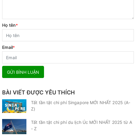
Họ tên
*
Email
*
GỬI BÌNH LUẬN
BÀI VIẾT ĐƯỢC YÊU THÍCH
Tất tần tật chi phí Singapore MỚI NHẤT 2025 (A-
Z)
Tất tần tật chi phí du lịch Úc MỚI NHẤT 2025 từ A
- Z