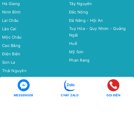
Hà Giang
Tây Nguyên
Ninh Bình
Đắc Nông
Lai Châu
Đà Năng - Hội An
Tuy Hòa - Quy Nhơn - Quảng
Lào Cai
Ngãi
Mộc Châu
Huế
Cao Bằng
Mỹ Sơn
Điện Biên
Phan Rang
Sơn La
Thái Nguyên
Bắc Cạn
Yên Tử
MESSENGER
CHAT ZALO
GỌI ĐIỆN
Tour Miền Nam
Tour Quốc tế
Miền Tây
CHÂU Á
Côn Đảo
CHÂU ÂU
CHÂU MỸ - CHÂU ÚC - CHÂU
Phú Quốc
PHI
Hồ Tràm