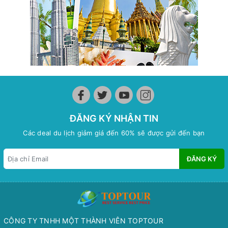
ĐĂNG KÝ NHẬN TIN
Các deal du lịch giảm giá đến 60% sẽ được gửi đến bạn
ĐĂNG KÝ
CÔNG TY TNHH MỘT THÀNH VIÊN TOPTOUR