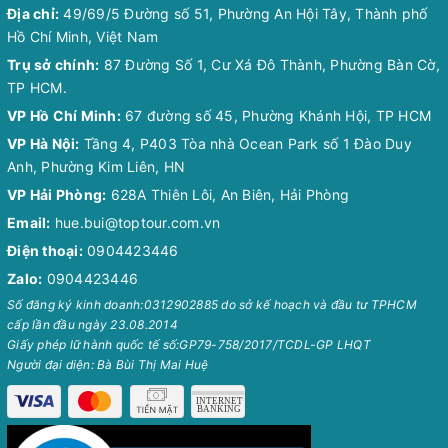
Địa chỉ:
49/69/5 Đường số 51, Phường An Hội Tây, Thành phố
Hồ Chí Minh, Việt Nam
Trụ sở chính:
87 Đường Số 1, Cư Xá Đô Thành, Phường Bàn Cờ,
TP HCM.
VP Hồ Chí Minh:
67 đường số 45, Phường Khánh Hội, TP HCM
VP Hà Nội:
Tầng 4, P403 Tòa nhà Ocean Park số 1 Đào Duy
Anh, Phường Kim Liên, HN
VP Hải Phòng:
628A Thiên Lôi, An Biên, Hải Phòng
Email:
hue.bui@toptour.com.vn
Điện thoại:
0904423446
Zalo:
0904423446
Số đăng ký kinh doanh:0312902885 do sở kế hoạch và đầu tư TPHCM
cấp lần đầu ngày 23.08.2014
Giấy phép lữ hành quốc tế số:GP79-758/2017/TCDL-GP LHQT
Người đại diện: Bà Bùi Thị Mai Huệ